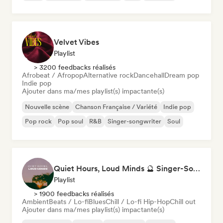
Velvet Vibes
Playlist
> 3200 feedbacks réalisés
Afrobeat / Afropop
Alternative rock
Dancehall
Dream pop
Indie pop
Ajouter dans ma/mes playlist(s) impactante(s)
Nouvelle scène
Chanson Française / Variété
Indie pop
Pop rock
Pop soul
R&B
Singer-songwriter
Soul
Quiet Hours, Loud Minds 🔮 Singer-Songwriter, Bedroom Pop & Dream Pop
Playlist
> 1900 feedbacks réalisés
Ambient
Beats / Lo-fi
Blues
Chill / Lo-fi Hip-Hop
Chill out
Ajouter dans ma/mes playlist(s) impactante(s)