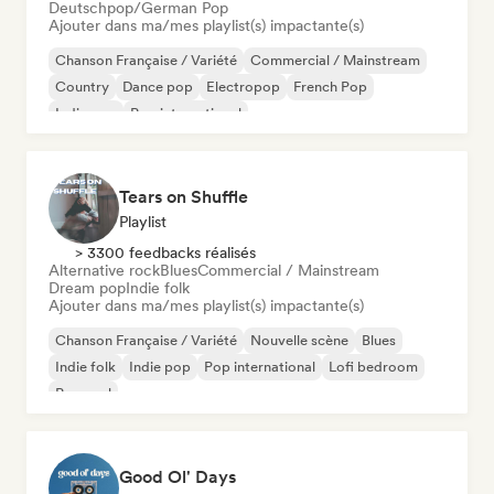
Deutschpop/German Pop
Ajouter dans ma/mes playlist(s) impactante(s)
Chanson Française / Variété
Commercial / Mainstream
Country
Dance pop
Electropop
French Pop
Indie pop
Pop international
Tears on Shuffle
Playlist
> 3300 feedbacks réalisés
Alternative rock
Blues
Commercial / Mainstream
Dream pop
Indie folk
Ajouter dans ma/mes playlist(s) impactante(s)
Chanson Française / Variété
Nouvelle scène
Blues
Indie folk
Indie pop
Pop international
Lofi bedroom
Pop soul
Good Ol' Days