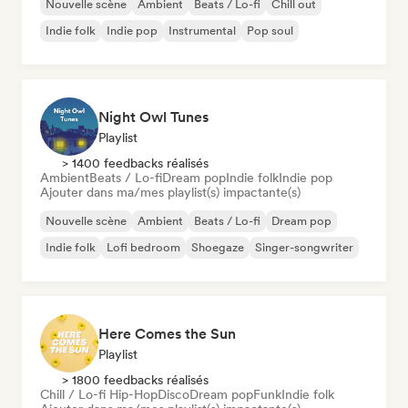
Nouvelle scène
Ambient
Beats / Lo-fi
Chill out
Indie folk
Indie pop
Instrumental
Pop soul
Night Owl Tunes
Playlist
> 1400 feedbacks réalisés
Ambient
Beats / Lo-fi
Dream pop
Indie folk
Indie pop
Ajouter dans ma/mes playlist(s) impactante(s)
Nouvelle scène
Ambient
Beats / Lo-fi
Dream pop
Indie folk
Lofi bedroom
Shoegaze
Singer-songwriter
Here Comes the Sun
Playlist
> 1800 feedbacks réalisés
Chill / Lo-fi Hip-Hop
Disco
Dream pop
Funk
Indie folk