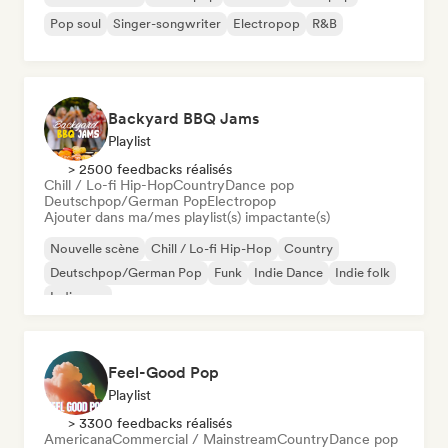
Pop soul
Singer-songwriter
Electropop
R&B
Backyard BBQ Jams
Playlist
> 2500 feedbacks réalisés
Chill / Lo-fi Hip-Hop
Country
Dance pop
Deutschpop/German Pop
Electropop
Ajouter dans ma/mes playlist(s) impactante(s)
Nouvelle scène
Chill / Lo-fi Hip-Hop
Country
Deutschpop/German Pop
Funk
Indie Dance
Indie folk
Indie pop
Feel-Good Pop
Playlist
> 3300 feedbacks réalisés
Americana
Commercial / Mainstream
Country
Dance pop