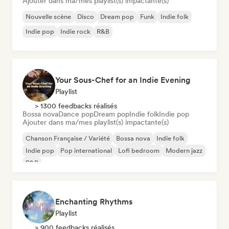
Ajouter dans ma/mes playlist(s) impactante(s)
Nouvelle scène
Disco
Dream pop
Funk
Indie folk
Indie pop
Indie rock
R&B
Your Sous-Chef for an Indie Evening
Playlist
> 1300 feedbacks réalisés
Bossa nova
Dance pop
Dream pop
Indie folk
Indie pop
Ajouter dans ma/mes playlist(s) impactante(s)
Chanson Française / Variété
Bossa nova
Indie folk
Indie pop
Pop international
Lofi bedroom
Modern jazz
R&B
Enchanting Rhythms
Playlist
> 900 feedbacks réalisés