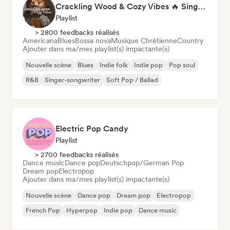
Crackling Wood & Cozy Vibes 🔥 Singer-Songwriter, Dream Pop & Bedroom Pop
Playlist
> 2800 feedbacks réalisés
Americana
Blues
Bossa nova
Musique Chrétienne
Country
Ajouter dans ma/mes playlist(s) impactante(s)
Nouvelle scène
Blues
Indie folk
Indie pop
Pop soul
R&B
Singer-songwriter
Soft Pop / Ballad
Electric Pop Candy
Playlist
> 2700 feedbacks réalisés
Dance music
Dance pop
Deutschpop/German Pop
Dream pop
Electropop
Ajouter dans ma/mes playlist(s) impactante(s)
Nouvelle scène
Dance pop
Dream pop
Electropop
French Pop
Hyperpop
Indie pop
Dance music