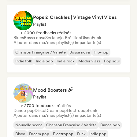
Pops & Crackles | Vintage Vinyl Vibes
Playlist
> 2000 feedbacks réalisés
Blues
Bossa nova
Sertanejo Brésilien
Disco
Funk
Ajouter dans ma/mes playlist(s) impactante(s)
Chanson Française / Variété
Bossa nova
Hip-hop
Indie folk
Indie pop
Indie rock
Modern jazz
Pop soul
Mood Boosters 🌈
Playlist
> 2700 feedbacks réalisés
Dance pop
Disco
Dream pop
Electropop
Funk
Ajouter dans ma/mes playlist(s) impactante(s)
Nouvelle scène
Chanson Française / Variété
Dance pop
Disco
Dream pop
Electropop
Funk
Indie pop