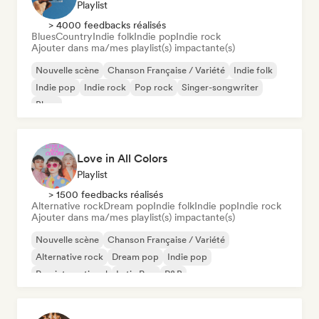
Playlist
> 4000 feedbacks réalisés
Blues
Country
Indie folk
Indie pop
Indie rock
Ajouter dans ma/mes playlist(s) impactante(s)
Nouvelle scène
Chanson Française / Variété
Indie folk
Indie pop
Indie rock
Pop rock
Singer-songwriter
Blues
Love in All Colors
Playlist
> 1500 feedbacks réalisés
Alternative rock
Dream pop
Indie folk
Indie pop
Indie rock
Ajouter dans ma/mes playlist(s) impactante(s)
Nouvelle scène
Chanson Française / Variété
Alternative rock
Dream pop
Indie pop
Pop international
Latin Pop
R&B