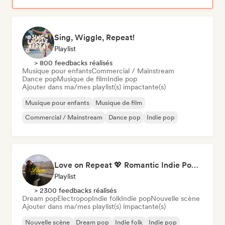
Sing, Wiggle, Repeat!
Playlist
> 800 feedbacks réalisés
Musique pour enfants
Commercial / Mainstream
Dance pop
Musique de film
Indie pop
Ajouter dans ma/mes playlist(s) impactante(s)
Musique pour enfants
Musique de film
Commercial / Mainstream
Dance pop
Indie pop
Love on Repeat 💖 Romantic Indie Pop, Neo Soul & Singer-Songwriter
Playlist
> 2300 feedbacks réalisés
Dream pop
Electropop
Indie folk
Indie pop
Nouvelle scène
Ajouter dans ma/mes playlist(s) impactante(s)
Nouvelle scène
Dream pop
Indie folk
Indie pop