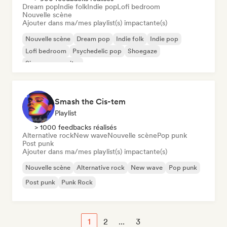
Dream pop
Indie folk
Indie pop
Lofi bedroom
Nouvelle scène
Ajouter dans ma/mes playlist(s) impactante(s)
Nouvelle scène
Dream pop
Indie folk
Indie pop
Lofi bedroom
Psychedelic pop
Shoegaze
Singer-songwriter
Smash the Cis-tem
Playlist
> 1000 feedbacks réalisés
Alternative rock
New wave
Nouvelle scène
Pop punk
Post punk
Ajouter dans ma/mes playlist(s) impactante(s)
Nouvelle scène
Alternative rock
New wave
Pop punk
Post punk
Punk Rock
1
2
...
3