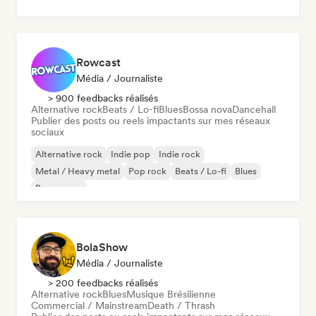
Rowcast
Média / Journaliste
> 900 feedbacks réalisés
Alternative rock
Beats / Lo-fi
Blues
Bossa nova
Dancehall
Publier des posts ou reels impactants sur mes réseaux
sociaux
Alternative rock
Indie pop
Indie rock
Metal / Heavy metal
Pop rock
Beats / Lo-fi
Blues
Bossa nova
BolaShow
Média / Journaliste
> 200 feedbacks réalisés
Alternative rock
Blues
Musique Brésilienne
Commercial / Mainstream
Death / Thrash