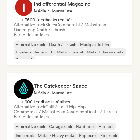
Indiefferential Magazine
Média / Journaliste
> 3500 feedbacks réalisés
Alternative rock
Blues
Commercial / Mainstream
Dance pop
Death / Thrash
Écrire des articles
Alternative rock
Death / Thrash
Musique de film
Hip-hop
Indie rock
Melodic metal
Metal / Heavy metal
Pop punk
The Gatekeeper Space
Média / Journaliste
> 900 feedbacks réalisés
Alternative rock
Chill / Lo-fi Hip-Hop
Commercial / Mainstream
Dance pop
Death / Thrash
Écrire des articles
Alternative rock
Garage rock
Hard rock
Hip-hop
Indie rock
Metal / Heavy metal
Pop punk
Pop rock