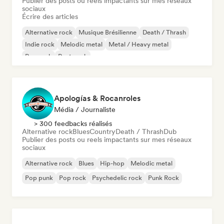
Publier des posts ou reels impactants sur mes réseaux
sociaux
Écrire des articles
Alternative rock
Musique Brésilienne
Death / Thrash
Indie rock
Melodic metal
Metal / Heavy metal
Pop rock
Post punk
Apologías & Rocanroles
Média / Journaliste
> 300 feedbacks réalisés
Alternative rock
Blues
Country
Death / Thrash
Dub
Publier des posts ou reels impactants sur mes réseaux
sociaux
Alternative rock
Blues
Hip-hop
Melodic metal
Pop punk
Pop rock
Psychedelic rock
Punk Rock