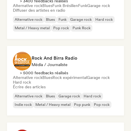
> 3400 feedbacks réalisés
Alternative rock
Blues
Funk Brésilien
Funk
Garage rock
Diffuser des artistes en radio
Alternative rock
Blues
Funk
Garage rock
Hard rock
Metal / Heavy metal
Pop rock
Punk Rock
Rock And Birra Radio
Média / Journaliste
> 5000 feedbacks réalisés
Alternative rock
Blues
Rock expérimental
Garage rock
Hard rock
Écrire des articles
Alternative rock
Blues
Garage rock
Hard rock
Indie rock
Metal / Heavy metal
Pop punk
Pop rock