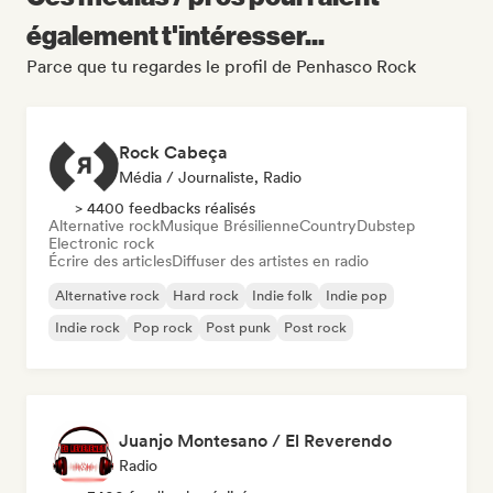
également t'intéresser...
Parce que tu regardes le profil de Penhasco Rock
Rock Cabeça
Média / Journaliste, Radio
> 4400 feedbacks réalisés
Alternative rock
Musique Brésilienne
Country
Dubstep
Electronic rock
Écrire des articles
Diffuser des artistes en radio
Alternative rock
Hard rock
Indie folk
Indie pop
Indie rock
Pop rock
Post punk
Post rock
Juanjo Montesano / El Reverendo
Radio