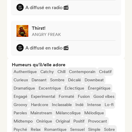
A diffusé en radio
Thirst!
ANGRY FREAK
A diffusé en radio
Humeurs qu’il/elle adore
Authentique
Catchy
Chill
Contemporain
Créatif
Curieux
Dansant
Sombre
Décalé
Downbeat
Dramatique
Excentrique
Éclectique
Énergétique
Engagé
Experimental
Formaté
Fusion
Good vibes
Groovy
Hardcore
Inclassable
Indé
Intense
Lo-fi
Paroles
Mainstream
Mélancolique
Mélodique
Midtempo
Onirique
Original
Positif
Provocant
Psyché
Relax
Romantique
Sensuel
Simple
Sobre