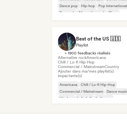
Dance pop
Hip-hop
Pop international
Pop rock
Alternative rock
Disco
Best of the US 🇺🇸
Playlist
> 1900 feedbacks réalisés
Alternative rock
Americana
Chill / Lo-fi Hip-Hop
Commercial / Mainstream
Country
Ajouter dans ma/mes playlist(s)
impactante(s)
Americana
Chill / Lo-fi Hip-Hop
Commercial / Mainstream
Dance musi
Hip-hop
Indie folk
Indie pop
Pop international