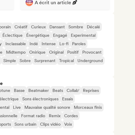
A écrit un article
orain
Créatif
Curieux
Dansant
Sombre
Décalé
Éclectique
Énergétique
Engagé
Experimental
y
Inclassable
Indé
Intense
Lo-fi
Paroles
ue
Midtempo
Onirique
Original
Positif
Provocant
Simple
Sobre
Surprenant
Tropical
Underground
re
otune
Basse
Beatmaker
Beats
Collab'
Reprises
électrique
Sons électroniques
Essais
ental
Live
Mauvaise qualité sonore
Morceaux finis
sionnelle
Format radio
Remix
Cordes
pports
Sons urbain
Clips vidéo
Voix