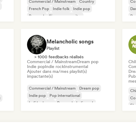
Commercial / Mainstream
Country
Co
French Pop
Indie folk
Indie pop
Da
Pop rock
Singer-songwriter
Po
Soft Pop / Ballad
Melancholic songs
Playlist
> 1000 feedbacks réalisés
Commercial / Mainstream
Dream pop
Chil
Indie pop
Indie rock
Instrumental
Com
Ajouter dans ma/mes playlist(s)
Dre
impactante(s)
Publ
mes
Commercial / Mainstream
Dream pop
Chi
Indie pop
Pop international
c
Co
Lofi bedroom
Pop soul
Indie rock
Ele
Instrumental
Ind