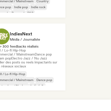
mmercial / Mainstream
Country
nce pop
Indie pop
Indie rock
p rock
Pop soul
R&B
IndiesNext
Média / Journaliste
> 300 feedbacks réalisés
l / Lo-fi Hip-Hop
mercial / Mainstream
Dance pop
am pop
Electro Jazz / Nu Jazz
ier des posts ou reels impactants sur
 réseaux sociaux
ll / Lo-fi Hip-Hop
mmercial / Mainstream
Dance pop
ctro Jazz / Nu Jazz
Indie folk
ie pop
Modern jazz
Pop rock