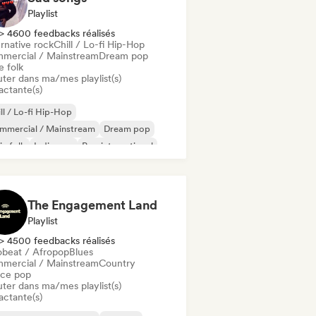
Playlist
> 4600 feedbacks réalisés
rnative rock
Chill / Lo-fi Hip-Hop
mercial / Mainstream
Dream pop
e folk
uter dans ma/mes playlist(s)
actante(s)
ll / Lo-fi Hip-Hop
mmercial / Mainstream
Dream pop
ie folk
Indie pop
Pop international
in Pop
Lofi bedroom
The Engagement Land
Playlist
> 4500 feedbacks réalisés
obeat / Afropop
Blues
mercial / Mainstream
Country
ce pop
uter dans ma/mes playlist(s)
actante(s)