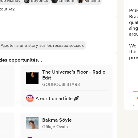
Bob Marley
Beyoncé
Eminem
Rihanna
tout +12
POP
Braz
qual
sing
arou
Ajouter à une story sur les réseaux sociaux
We w
the 
prov
 des opportunités…
The Universe’s Floor - Radio
Edit
GODHOUSESTARS
A écrit un article
Bakma Şöyle
Gökçe Ovata