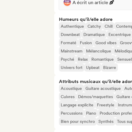
A écrit un article
Humeurs qu’il/elle adore
Authentique
Catchy
Chill
Contemp
Downbeat
Dramatique
Excentrique
Formaté
Fusion
Good vibes
Groov
Mainstream
Mélancolique
Mélodiq
Psyché
Relax
Romantique
Sensuel
Univers fort
Upbeat
Bizarre
Attributs musicaux qu’il/elle ado
Acoustique
Guitare acoustique
Aut
Cuivres
Démos/maquettes
Guitare 
Langage explicite
Freestyle
Instrum
Percussions
Piano
Production profes
Bien pour synchro
Synthés
Tous su