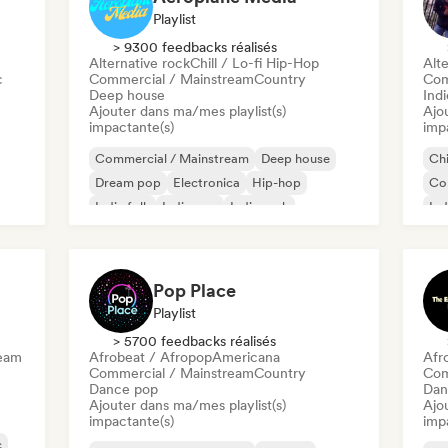
Playlist
> 9300 feedbacks réalisés
Alternative rock
Chill / Lo-fi Hip-Hop
Alte
c
Commercial / Mainstream
Country
Com
Deep house
Indi
Ajouter dans ma/mes playlist(s)
Ajo
impactante(s)
imp
Commercial / Mainstream
Deep house
Chi
Dream pop
Electronica
Hip-hop
Co
Indie folk
Indie pop
Indie rock
Ind
Lat
Pop Place
Playlist
> 5700 feedbacks réalisés
ream
Afrobeat / Afropop
Americana
Afr
Commercial / Mainstream
Country
Com
Dance pop
Dan
Ajouter dans ma/mes playlist(s)
Ajo
impactante(s)
imp
c