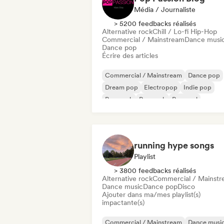
Média / Journaliste
> 5200 feedbacks réalisés
Alternative rock
Chill / Lo-fi Hip-Hop
Commercial / Mainstream
Dance musi
Dance pop
Écrire des articles
Commercial / Mainstream
Dance pop
Dream pop
Electropop
Indie pop
Pop punk
Pop rock
Pop soul
running hype songs
Playlist
> 3800 feedbacks réalisés
Alternative rock
Commercial / Mainst
Dance music
Dance pop
Disco
Ajouter dans ma/mes playlist(s)
impactante(s)
Commercial / Mainstream
Dance musi