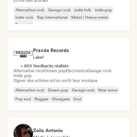
Écrire des articles
Alternative rock
Garage rock
Indie folk
Indie pop
Indie rock
Rap international
Metal / Heavy metal
Pop rock
Pravda Records
Label
> 800 feedbacks réalisés
Alternative rock
Dream pop
Electronica
Garage rock
Indie pop
Signer des artistes et/ou sortir leur musique
Alternative rock
Dream pop
Garage rock
New wave
Pop soul
Reggae
Shoegaze
Soul
Zoila Antonio