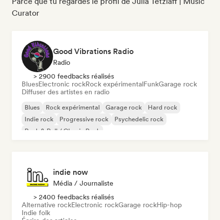
Parce que tu regardes le profil de Julia Tetzlaff | Music
Curator
Good Vibrations Radio
Radio
> 2900 feedbacks réalisés
Blues
Electronic rock
Rock expérimental
Funk
Garage rock
Diffuser des artistes en radio
Blues
Rock expérimental
Garage rock
Hard rock
Indie rock
Progressive rock
Psychedelic rock
Rock & Roll / Classic Rock
indie now
Média / Journaliste
> 2400 feedbacks réalisés
Alternative rock
Electronic rock
Garage rock
Hip-hop
Indie folk