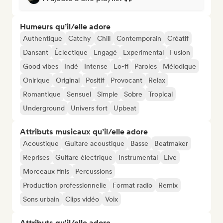
Humeurs qu’il/elle adore
Authentique
Catchy
Chill
Contemporain
Créatif
Dansant
Éclectique
Engagé
Experimental
Fusion
Good vibes
Indé
Intense
Lo-fi
Paroles
Mélodique
Onirique
Original
Positif
Provocant
Relax
Romantique
Sensuel
Simple
Sobre
Tropical
Underground
Univers fort
Upbeat
Attributs musicaux qu’il/elle adore
Acoustique
Guitare acoustique
Basse
Beatmaker
Reprises
Guitare électrique
Instrumental
Live
Morceaux finis
Percussions
Production professionnelle
Format radio
Remix
Sons urbain
Clips vidéo
Voix
Attributs qu'il/elle adore