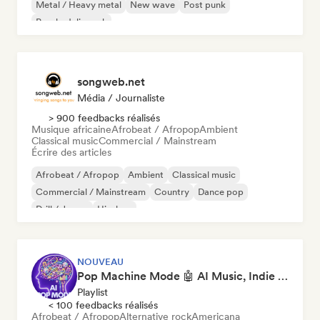
Metal / Heavy metal
New wave
Post punk
Psychedelic rock
songweb.net
Média / Journaliste
> 900 feedbacks réalisés
Musique africaine
Afrobeat / Afropop
Ambient
Classical music
Commercial / Mainstream
Écrire des articles
Afrobeat / Afropop
Ambient
Classical music
Commercial / Mainstream
Country
Dance pop
Drill / Jersey
Hip-hop
NOUVEAU
Pop Machine Mode 🤖 AI Music, Indie Pop & Dream Pop
Playlist
< 100 feedbacks réalisés
Afrobeat / Afropop
Alternative rock
Americana