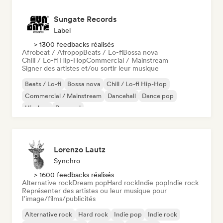
Sungate Records
Label
> 1300 feedbacks réalisés
Afrobeat / Afropop
Beats / Lo-fi
Bossa nova
Chill / Lo-fi Hip-Hop
Commercial / Mainstream
Signer des artistes et/ou sortir leur musique
Beats / Lo-fi
Bossa nova
Chill / Lo-fi Hip-Hop
Commercial / Mainstream
Dancehall
Dance pop
Hip-hop
Pop soul
Lorenzo Lautz
Synchro
> 1600 feedbacks réalisés
Alternative rock
Dream pop
Hard rock
Indie pop
Indie rock
Représenter des artistes ou leur musique pour
l’image/films/publicités
Alternative rock
Hard rock
Indie pop
Indie rock