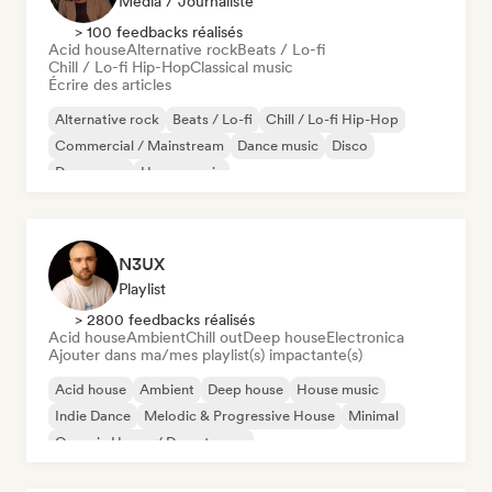
Média / Journaliste
> 100 feedbacks réalisés
Acid house
Alternative rock
Beats / Lo-fi
Chill / Lo-fi Hip-Hop
Classical music
Écrire des articles
Alternative rock
Beats / Lo-fi
Chill / Lo-fi Hip-Hop
Commercial / Mainstream
Dance music
Disco
Dream pop
House music
N3UX
Playlist
> 2800 feedbacks réalisés
Acid house
Ambient
Chill out
Deep house
Electronica
Ajouter dans ma/mes playlist(s) impactante(s)
Acid house
Ambient
Deep house
House music
Indie Dance
Melodic & Progressive House
Minimal
Organic House / Downtempo