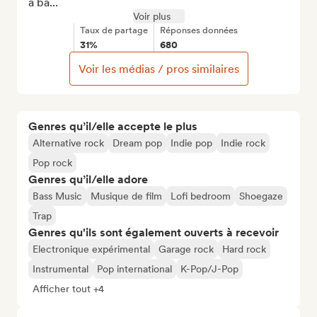
a ba...
Voir plus
Taux de partage
Réponses données
31%
680
Voir les médias / pros similaires
Genres qu’il/elle accepte le plus
Alternative rock
Dream pop
Indie pop
Indie rock
Pop rock
Genres qu’il/elle adore
Bass Music
Musique de film
Lofi bedroom
Shoegaze
Trap
Genres qu'ils sont également ouverts à recevoir
Electronique expérimental
Garage rock
Hard rock
Instrumental
Pop international
K-Pop/J-Pop
Afficher tout +4