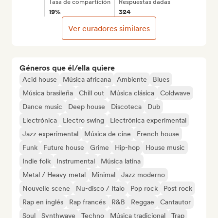
Tasa de compartición
Respuestas dadas
19%
324
Ver curadores similares
Géneros que él/ella quiere
Acid house
Música africana
Ambiente
Blues
Música brasileña
Chill out
Música clásica
Coldwave
Dance music
Deep house
Discoteca
Dub
Electrónica
Electro swing
Electrónica experimental
Jazz experimental
Música de cine
French house
Funk
Future house
Grime
Hip-hop
House music
Indie folk
Instrumental
Música latina
Metal / Heavy metal
Minimal
Jazz moderno
Nouvelle scene
Nu-disco / Italo
Pop rock
Post rock
Rap en inglés
Rap francés
R&B
Reggae
Cantautor
Soul
Synthwave
Techno
Música tradicional
Trap