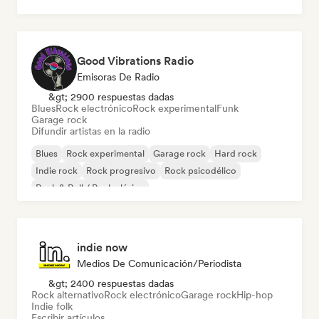
Good Vibrations Radio
Emisoras De Radio
&gt; 2900 respuestas dadas
Blues
Rock electrónico
Rock experimental
Funk
Garage rock
Difundir artistas en la radio
Blues
Rock experimental
Garage rock
Hard rock
Indie rock
Rock progresivo
Rock psicodélico
Rock & Roll / Rock clásico
indie now
Medios De Comunicación/Periodista
&gt; 2400 respuestas dadas
Rock alternativo
Rock electrónico
Garage rock
Hip-hop
Indie folk
Escribir artículos