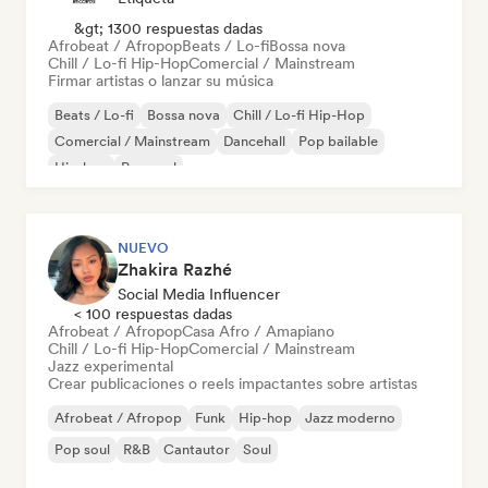
&gt; 1300 respuestas dadas
Afrobeat / Afropop
Beats / Lo-fi
Bossa nova
Chill / Lo-fi Hip-Hop
Comercial / Mainstream
Firmar artistas o lanzar su música
Beats / Lo-fi
Bossa nova
Chill / Lo-fi Hip-Hop
Comercial / Mainstream
Dancehall
Pop bailable
Hip-hop
Pop soul
NUEVO
Zhakira Razhé
Social Media Influencer
< 100 respuestas dadas
Afrobeat / Afropop
Casa Afro / Amapiano
Chill / Lo-fi Hip-Hop
Comercial / Mainstream
Jazz experimental
Crear publicaciones o reels impactantes sobre artistas
Afrobeat / Afropop
Funk
Hip-hop
Jazz moderno
Pop soul
R&B
Cantautor
Soul