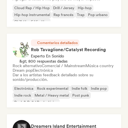
Cloud Rap / Hip Hop
Drill / Jersey
Hip-hop
Hip-hop instrumental
Rap francés
Trap
Pop urbano
Chill / Lo-fi Hip-Hop
Comentarios detallados
Rob Tavaglione/Catalyst Recording
Experto En Sonido
&gt; 800 respuestas dadas
Rock alternativo
Comercial / Mainstream
Música country
Dream pop
Electrónica
Dar a los artistas feedback detallado sobre su
sonido/producción.
Electrónica
Rock experimental
Indie folk
Indie pop
Indie rock
Metal / Heavy metal
Post punk
Rock & Roll / Rock clásico
Dreamers Island Entertainment