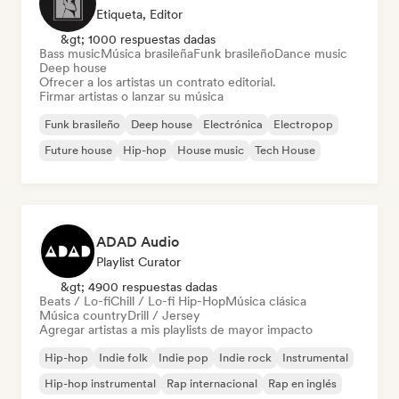
Etiqueta, Editor
&gt; 1000 respuestas dadas
Bass music
Música brasileña
Funk brasileño
Dance music
Deep house
Ofrecer a los artistas un contrato editorial.
Firmar artistas o lanzar su música
Funk brasileño
Deep house
Electrónica
Electropop
Future house
Hip-hop
House music
Tech House
ADAD Audio
Playlist Curator
&gt; 4900 respuestas dadas
Beats / Lo-fi
Chill / Lo-fi Hip-Hop
Música clásica
Música country
Drill / Jersey
Agregar artistas a mis playlists de mayor impacto
Hip-hop
Indie folk
Indie pop
Indie rock
Instrumental
Hip-hop instrumental
Rap internacional
Rap en inglés