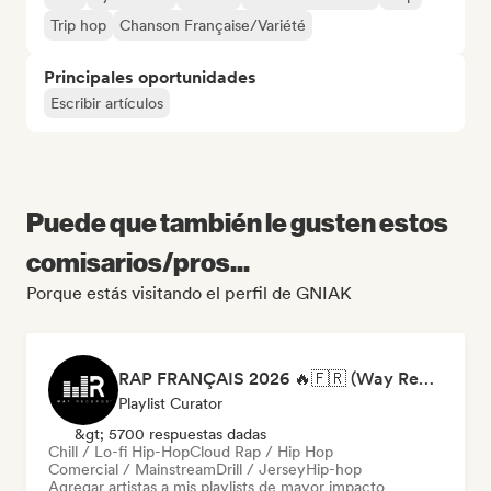
Trip hop
Chanson Française/Variété
Principales oportunidades
Escribir artículos
Puede que también le gusten estos
comisarios/pros...
Porque estás visitando el perfil de GNIAK
RAP FRANÇAIS 2026 🔥🇫🇷 (Way Records)
Playlist Curator
&gt; 5700 respuestas dadas
Chill / Lo-fi Hip-Hop
Cloud Rap / Hip Hop
Comercial / Mainstream
Drill / Jersey
Hip-hop
Agregar artistas a mis playlists de mayor impacto