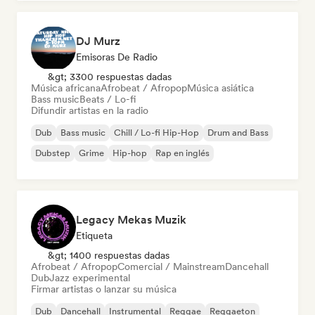
DJ Murz
Emisoras De Radio
&gt; 3300 respuestas dadas
Música africana
Afrobeat / Afropop
Música asiática
Bass music
Beats / Lo-fi
Difundir artistas en la radio
Dub
Bass music
Chill / Lo-fi Hip-Hop
Drum and Bass
Dubstep
Grime
Hip-hop
Rap en inglés
Legacy Mekas Muzik
Etiqueta
&gt; 1400 respuestas dadas
Afrobeat / Afropop
Comercial / Mainstream
Dancehall
Dub
Jazz experimental
Firmar artistas o lanzar su música
Dub
Dancehall
Instrumental
Reggae
Reggaeton