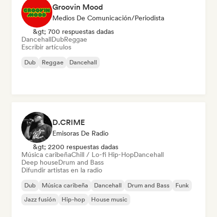
Groovin Mood
Medios De Comunicación/Periodista
&gt; 700 respuestas dadas
Dancehall
Dub
Reggae
Escribir artículos
Dub
Reggae
Dancehall
D.CRIME
Emisoras De Radio
&gt; 2200 respuestas dadas
Música caribeña
Chill / Lo-fi Hip-Hop
Dancehall
Deep house
Drum and Bass
Difundir artistas en la radio
Dub
Música caribeña
Dancehall
Drum and Bass
Funk
Jazz fusión
Hip-hop
House music