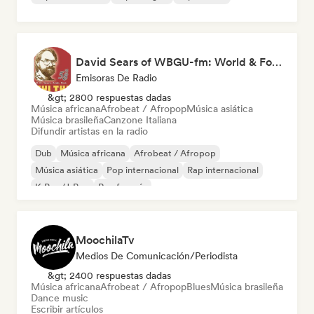
David Sears of WBGU-fm: World & Folk Music DJ
Emisoras De Radio
&gt; 2800 respuestas dadas
Música africana
Afrobeat / Afropop
Música asiática
Música brasileña
Canzone Italiana
Difundir artistas en la radio
Dub
Música africana
Afrobeat / Afropop
Música asiática
Pop internacional
Rap internacional
K-Pop/J-Pop
Rap francés
MoochilaTv
Medios De Comunicación/Periodista
&gt; 2400 respuestas dadas
Música africana
Afrobeat / Afropop
Blues
Música brasileña
Dance music
Escribir artículos