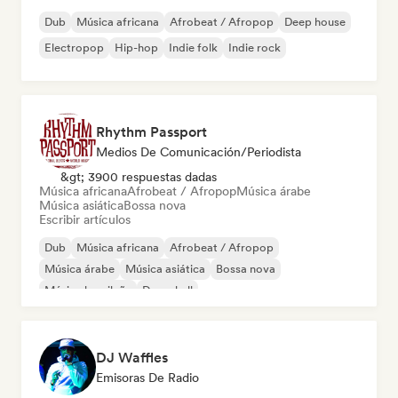
Dub
Música africana
Afrobeat / Afropop
Deep house
Electropop
Hip-hop
Indie folk
Indie rock
Rhythm Passport
Medios De Comunicación/Periodista
&gt; 3900 respuestas dadas
Música africana
Afrobeat / Afropop
Música árabe
Música asiática
Bossa nova
Escribir artículos
Dub
Música africana
Afrobeat / Afropop
Música árabe
Música asiática
Bossa nova
Música brasileña
Dancehall
DJ Waffles
Emisoras De Radio