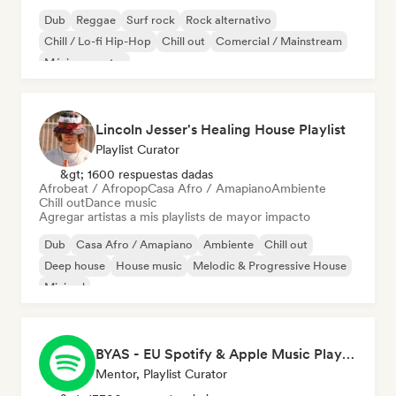
Dub
Reggae
Surf rock
Rock alternativo
Chill / Lo-fi Hip-Hop
Chill out
Comercial / Mainstream
Música country
Lincoln Jesser's Healing House Playlist
Playlist Curator
&gt; 1600 respuestas dadas
Afrobeat / Afropop
Casa Afro / Amapiano
Ambiente
Chill out
Dance music
Agregar artistas a mis playlists de mayor impacto
Dub
Casa Afro / Amapiano
Ambiente
Chill out
Deep house
House music
Melodic & Progressive House
Minimal
BYAS - EU Spotify & Apple Music Playlists
Mentor, Playlist Curator