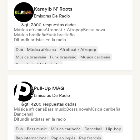
Karayib N' Roots
Emisoras De Radio
&gt; 3800 respuestas dadas
Música africana
Afrobeat / Afropop
Bossa nova
Música brasileña
Funk brasileño
Difundir artistas en la radio
Dub
Música africana
Afrobeat / Afropop
Música brasileña
Funk brasileño
Música caribeña
Dancehall
Música latina
Pull-Up MAG
Emisoras De Radio
&gt; 4200 respuestas dadas
Música africana
Bass music
Bossa nova
Música caribeña
Dancehall
Difundir artistas en la radio
Dub
Bass music
Música caribeña
Dancehall
Hip-hop
Rap internacional
Rap en inglés
Rap francés