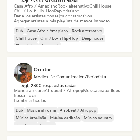
&gt; 13300 respuestas dadas
Casa Afro / Amapiano
Rock alternativo
Chill House
Chill / Lo-fi Hip-Hop
Rap cristiano
Dar a los artistas consejos constructivos
Agregar artistas a mis playlists de mayor impacto
Dub
Casa Afro / Amapiano
Rock alternativo
Chill House
Chill / Lo-fi Hip-Hop
Deep house
Electrónica
Hard rock
Orrator
Medios De Comunicación/Periodista
&gt; 2300 respuestas dadas
Música africana
Afrobeat / Afropop
Música árabe
Blues
Bossa nova
Escribir artículos
Dub
Música africana
Afrobeat / Afropop
Música brasileña
Música caribeña
Música country
Jazz fusión
Reggae