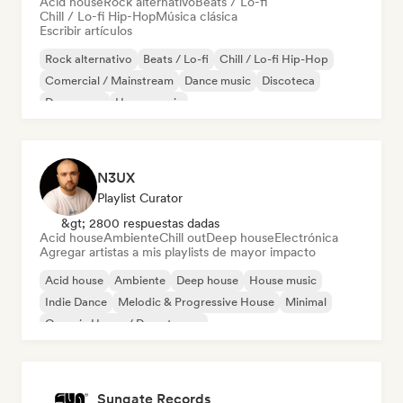
Acid house
Rock alternativo
Beats / Lo-fi
Chill / Lo-fi Hip-Hop
Música clásica
Escribir artículos
Rock alternativo
Beats / Lo-fi
Chill / Lo-fi Hip-Hop
Comercial / Mainstream
Dance music
Discoteca
Dream pop
House music
N3UX
Playlist Curator
&gt; 2800 respuestas dadas
Acid house
Ambiente
Chill out
Deep house
Electrónica
Agregar artistas a mis playlists de mayor impacto
Acid house
Ambiente
Deep house
House music
Indie Dance
Melodic & Progressive House
Minimal
Organic House / Downtempo
Sungate Records