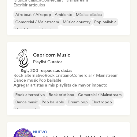
Música clásica
Comercial / Mainstream
Escribir artículos
Afrobeat / Afropop
Ambiente
Música clásica
Comercial / Mainstream
Música country
Pop bailable
Drill / Jersey
Hip-hop
Capricorn Music
Playlist Curator
&gt; 200 respuestas dadas
Rock alternativo
Rock cristiano
Comercial / Mainstream
Dance music
Pop bailable
Agregar artistas a mis playlists de mayor impacto
Rock alternativo
Rock cristiano
Comercial / Mainstream
Dance music
Pop bailable
Dream pop
Electropop
House music
NUEVO