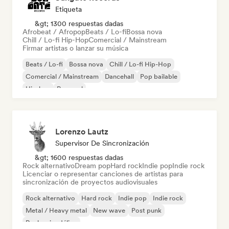
Etiqueta
&gt; 1300 respuestas dadas
Afrobeat / Afropop
Beats / Lo-fi
Bossa nova
Chill / Lo-fi Hip-Hop
Comercial / Mainstream
Firmar artistas o lanzar su música
Beats / Lo-fi
Bossa nova
Chill / Lo-fi Hip-Hop
Comercial / Mainstream
Dancehall
Pop bailable
Hip-hop
Pop soul
Lorenzo Lautz
Supervisor De Sincronización
&gt; 1600 respuestas dadas
Rock alternativo
Dream pop
Hard rock
Indie pop
Indie rock
Licenciar o representar canciones de artistas para
sincronización de proyectos audiovisuales
Rock alternativo
Hard rock
Indie pop
Indie rock
Metal / Heavy metal
New wave
Post punk
Rock psicodélico