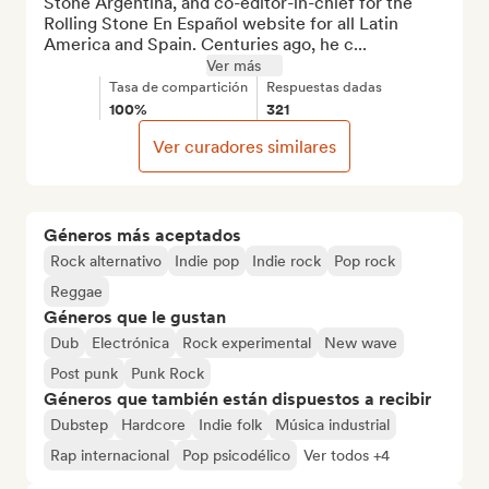
Stone Argentina, and co-editor-in-chief for the 
Rolling Stone En Español website for all Latin 
America and Spain. Centuries ago, he c...
Ver más
Tasa de compartición
Respuestas dadas
100%
321
Ver curadores similares
Géneros más aceptados
Rock alternativo
Indie pop
Indie rock
Pop rock
Reggae
Géneros que le gustan
Dub
Electrónica
Rock experimental
New wave
Post punk
Punk Rock
Géneros que también están dispuestos a recibir
Dubstep
Hardcore
Indie folk
Música industrial
Rap internacional
Pop psicodélico
Ver todos +4