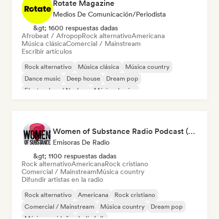
Rotate Magazine
Medios De Comunicación/Periodista
&gt; 1600 respuestas dadas
Afrobeat / Afropop
Rock alternativo
Americana
Música clásica
Comercial / Mainstream
Escribir artículos
Rock alternativo
Música clásica
Música country
Dance music
Deep house
Dream pop
Electro Jazz / Nu Jazz
Música de cine
Women of Substance Radio Podcast (human Female recording or performing artists or female-fronted bands)
Emisoras De Radio
&gt; 1100 respuestas dadas
Rock alternativo
Americana
Rock cristiano
Comercial / Mainstream
Música country
Difundir artistas en la radio
Rock alternativo
Americana
Rock cristiano
Comercial / Mainstream
Música country
Dream pop
Música navideña
Indie folk