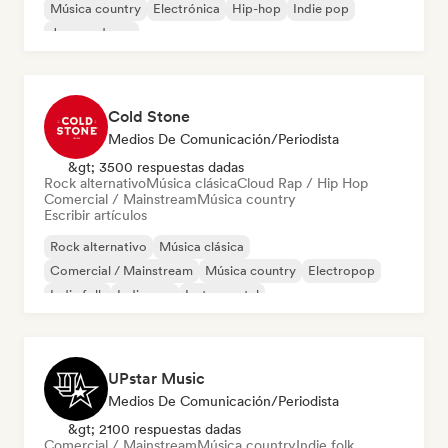
Música country
Electrónica
Hip-hop
Indie pop
Jazz moderno
Cold Stone
Medios De Comunicación/Periodista
&gt; 3500 respuestas dadas
Rock alternativo
Música clásica
Cloud Rap / Hip Hop
Comercial / Mainstream
Música country
Escribir artículos
Rock alternativo
Música clásica
Comercial / Mainstream
Música country
Electropop
Indie folk
Indie pop
Instrumental
UPstar Music
Medios De Comunicación/Periodista
&gt; 2100 respuestas dadas
Comercial / Mainstream
Música country
Indie folk