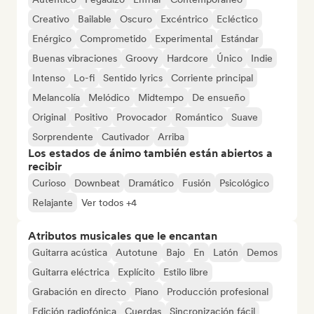
Creativo
Bailable
Oscuro
Excéntrico
Ecléctico
Enérgico
Comprometido
Experimental
Estándar
Buenas vibraciones
Groovy
Hardcore
Único
Indie
Intenso
Lo-fi
Sentido lyrics
Corriente principal
Melancolía
Melódico
Midtempo
De ensueño
Original
Positivo
Provocador
Romántico
Suave
Sorprendente
Cautivador
Arriba
Los estados de ánimo también están abiertos a
recibir
Curioso
Downbeat
Dramático
Fusión
Psicológico
Relajante
Ver todos +4
Atributos musicales que le encantan
Guitarra acústica
Autotune
Bajo
En
Latón
Demos
Guitarra eléctrica
Explícito
Estilo libre
Grabación en directo
Piano
Producción profesional
Edición radiofónica
Cuerdas
Sincronización fácil