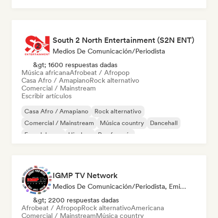
South 2 North Entertainment (S2N ENT)
Medios De Comunicación/Periodista
&gt; 1600 respuestas dadas
Música africana
Afrobeat / Afropop
Casa Afro / Amapiano
Rock alternativo
Comercial / Mainstream
Escribir artículos
Casa Afro / Amapiano
Rock alternativo
Comercial / Mainstream
Música country
Dancehall
French house
Hip-hop
Rap francés
IGMP TV Network
Medios De Comunicación/Periodista, Emisoras De Radio
&gt; 2200 respuestas dadas
Afrobeat / Afropop
Rock alternativo
Americana
Comercial / Mainstream
Música country