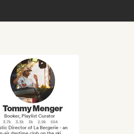
Tommy Menger
Booker, Playlist Curator
3.7k
3.3k
3k
2.9k
554
stic Director of La Bergerie - an 
-air daytime club on the ski 