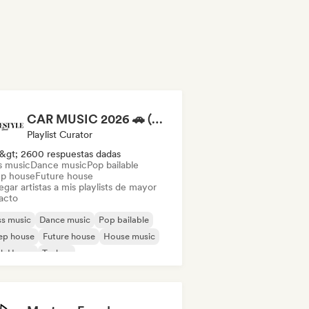
CAR MUSIC 2026 🚗 (by Lovestyle Records)
Playlist Curator
&gt; 2600 respuestas dadas
s music
Dance music
Pop bailable
p house
Future house
gar artistas a mis playlists de mayor
acto
s music
Dance music
Pop bailable
ep house
Future house
House music
ch House
Techno