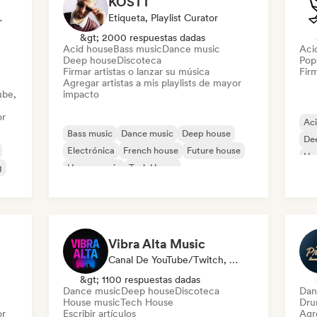
KOSTT
 Emisoras De Radio
Etiqueta, Playlist Curator
&gt; 2000 respuestas dadas
Acid house
Bass music
Dance music
Aci
Deep house
Discoteca
Pop 
Firmar artistas o lanzar su música
Firm
Agregar artistas a mis playlists de mayor
ube,
impacto
or
Ac
Bass music
Dance music
Deep house
De
Electrónica
French house
Future house
Ho
g
House music
Tech House
Vibra Alta Music
Canal De YouTube/Twitch, Etiqueta, Medios De Comunicación/Periodista, Editor, Experto En Sonido
&gt; 1100 respuestas dadas
Dance music
Deep house
Discoteca
Dan
House music
Tech House
Dru
or
Escribir artículos
Agre