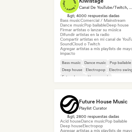
Kiwistage
Canal De YouTube/Twitch, Etiqueta, Playlist Curator,
&gt; 4000 respuestas dadas
Bass music
Comercial / Mainstream
Dance music
Pop bailable
Deep house
Firmar artistas o lanzar su música
Difundir artistas en la radio
Compartir artistas en mi canal de YouT
SoundCloud o Twitch
Agregar artistas a mis playlists de may
impacto
Bass music
Dance music
Pop bailable
Deep house
Electropop
Electro swin
Future house
House music
Future House Music
Playlist Curator
&gt; 2800 respuestas dadas
Acid house
Dance music
Pop bailable
Deep house
Electropop
Agregar artistas a mis playlists de may