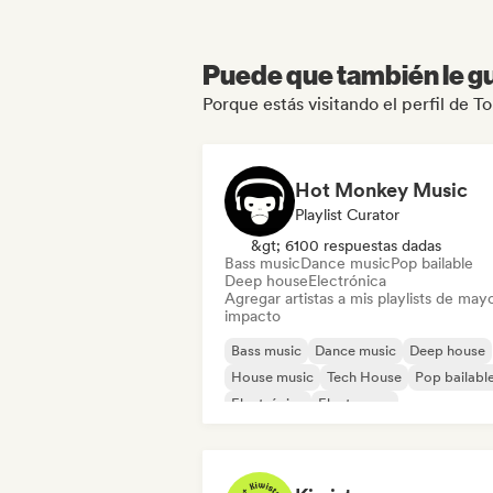
Puede que también le gu
Porque estás visitando el perfil de
Hot Monkey Music
Playlist Curator
&gt; 6100 respuestas dadas
Bass music
Dance music
Pop bailable
Deep house
Electrónica
Agregar artistas a mis playlists de may
impacto
Bass music
Dance music
Deep house
House music
Tech House
Pop bailabl
Electrónica
Electropop