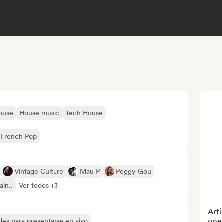
ouse
House music
Tech House
French Pop
Vintage Culture
Mau P
Peggy Gou
ain..
Ver todos +3
Arti
open
des para presentarse en vivo