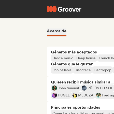
Acerca de
Géneros más aceptados
Dance music
Deep house
French h
Géneros que le gustan
Pop bailable
Discoteca
Electropop
Quieren recibir música similar a...
John Summit
RÜFÜS DU SOL
HUGEL
MEDUZA
Fred ag
Principales oportunidades
Conectar a los artistas con oportunida