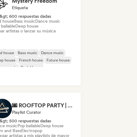
Mystery Freedom
Etiqueta
&gt; 600 respuestas dadas
d house
Bass music
Dance music
bailable
Deep house
ar artistas o lanzar su música
id house
Bass music
Dance music
ep house
French house
Future house
use music
Tech House
🌆 ROOFTOP PARTY | 🚀 Dance Music Mix 2026 by Prisma Records
Playlist Curator
&gt; 500 respuestas dadas
ce music
Pop bailable
Deep house
m and Bass
Electropop
gar artistas a mis playlists de mayor