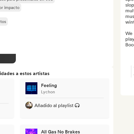
slop
yor impacto
mult
musi
tos
wint
We s
playl
Book
dades a estos artistas
Feeling
Lychon
Añadido al playlist
All Gas No Brakes