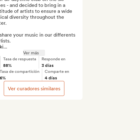
es - and decided to bring in a 
itude of artists to ensure a wide 
cal diversity throughout the 
er.

hare your music in our differents 
ists.

i...
Ver más
Tasa de respuesta
Responde en
88%
3 días
Tasa de compartición
Comparte en
6%
4 días
Ver curadores similares