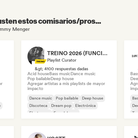
sten estos comisarios/pros...
 Tommy Menger
TREINO 2026 (FUNCIONAL E MALHAÇÃO)
Playlist Curator
&gt; 4100 respuestas dadas
Acid house
Bass music
Dance music
Bas
Pop bailable
Deep house
Dee
or
Agregar artistas a mis playlists de mayor
Agre
impacto
imp
Dance music
Pop bailable
Deep house
Bas
e
Discoteca
Dream pop
Electrónica
De
Electropop
French house
Te