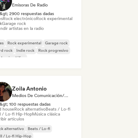
Emisoras De Radio
&gt; 2900 respuestas dadas
es
Rock electrónico
Rock experimental
k
Garage rock
ndir artistas en la radio
es
Rock experimental
Garage rock
rd rock
Indie rock
Rock progresivo
k psicodélico
k & Roll / Rock clásico
Zoila Antonio
Medios De Comunicación/Periodista
&gt; 100 respuestas dadas
d house
Rock alternativo
Beats / Lo-fi
l / Lo-fi Hip-Hop
Música clásica
ibir artículos
k alternativo
Beats / Lo-fi
ll / Lo-fi Hip-Hop