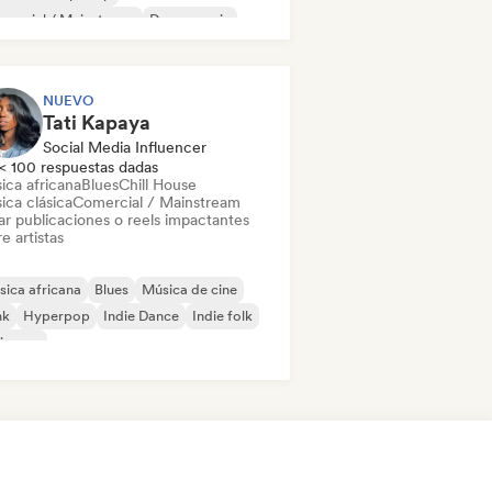
mercial / Mainstream
Dance music
scoteca
Dream pop
House music
NUEVO
Tati Kapaya
Social Media Influencer
< 100 respuestas dadas
ica africana
Blues
Chill House
ica clásica
Comercial / Mainstream
ar publicaciones o reels impactantes
e artistas
ica africana
Blues
Música de cine
nk
Hyperpop
Indie Dance
Indie folk
ie pop