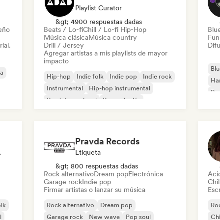
Playlist Curator
&gt; 4900 respuestas dadas
leño
Beats / Lo-fi
Chill / Lo-fi Hip-Hop
Blu
Música clásica
Música country
Fun
ial.
Drill / Jersey
Difu
Agregar artistas a mis playlists de mayor
impacto
Blu
ca
Hip-hop
Indie folk
Indie pop
Indie rock
Ha
Instrumental
Hip-hop instrumental
Roc
Rap internacional
Rap en inglés
Roc
Pravda Records
odista
Etiqueta
&gt; 800 respuestas dadas
Rock alternativo
Dream pop
Electrónica
Aci
Garage rock
Indie pop
Chil
Firmar artistas o lanzar su música
Escr
olk
Rock alternativo
Dream pop
Roc
l
Garage rock
New wave
Pop soul
Chi