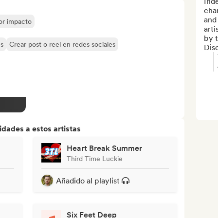
Inde
cha
and 
yor impacto
arti
by t
es
Crear post o reel en redes sociales
Dis
dades a estos artistas
Heart Break Summer
Third Time Luckie
Añadido al playlist
Six Feet Deep