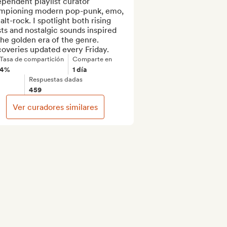
pendent playlist curator 
mpioning modern pop-punk, emo, 
alt-rock. I spotlight both rising 
sts and nostalgic sounds inspired 
he golden era of the genre. 
coveries updated every Friday.
Tasa de compartición
Comparte en
4%
1 día
Respuestas dadas
459
Ver curadores similares