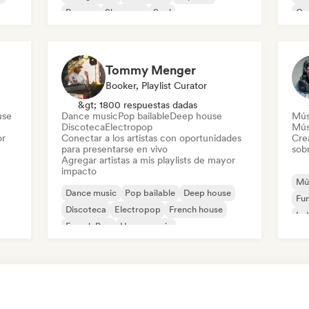
Reggae
Shoegaze
Soul
Co
Di
Tommy Menger
Booker, Playlist Curator
&gt; 1800 respuestas dadas
use
Dance music
Pop bailable
Deep house
Mús
Discoteca
Electropop
Mús
or
Conectar a los artistas con oportunidades
Cre
para presentarse en vivo
sobr
Agregar artistas a mis playlists de mayor
impacto
Mús
Dance music
Pop bailable
Deep house
Fu
Discoteca
Electropop
French house
Ind
French Pop
House music