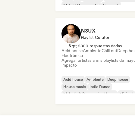
Metal / Heavy metal
Pop rock
N3UX
Playlist Curator
&gt; 2800 respuestas dadas
Acid house
Ambiente
Chill out
Deep ho
Electrónica
Agregar artistas a mis playlists de may
impacto
Acid house
Ambiente
Deep house
House music
Indie Dance
Melodic & Progressive House
Minimal
Organic House / Downtempo