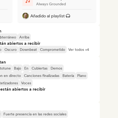
Always Grounded
Añadido al playlist
n
bterráneo
Arriba
án abiertos a recibir
o
Oscuro
Downbeat
Comprometido
Ver todos +4
tan
totune
Bajo
En
Cubiertas
Demos
n en directo
Canciones finalizadas
Batería
Piano
tetizadores
Voces
stán abiertos a recibir
l
Fuerte presencia en las redes sociales