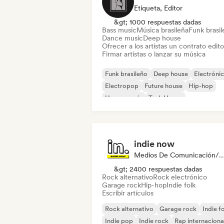
Etiqueta, Editor
&gt; 1000 respuestas dadas
Bass music
Música brasileña
Funk brasi
Dance music
Deep house
Ofrecer a los artistas un contrato editor
Firmar artistas o lanzar su música
Funk brasileño
Deep house
Electróni
Electropop
Future house
Hip-hop
House music
Tech House
indie now
Medios De Comunicación/Peri
&gt; 2400 respuestas dadas
Rock alternativo
Rock electrónico
Garage rock
Hip-hop
Indie folk
Escribir artículos
Rock alternativo
Garage rock
Indie f
Indie pop
Indie rock
Rap internaciona