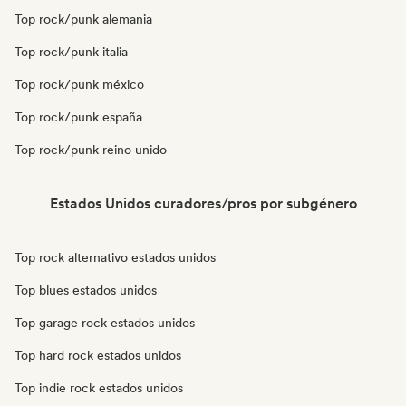
Top rock/punk alemania
Top rock/punk italia
Top rock/punk méxico
Top rock/punk españa
Top rock/punk reino unido
Estados Unidos curadores/pros por subgénero
Top rock alternativo estados unidos
Top blues estados unidos
Top garage rock estados unidos
Top hard rock estados unidos
Top indie rock estados unidos