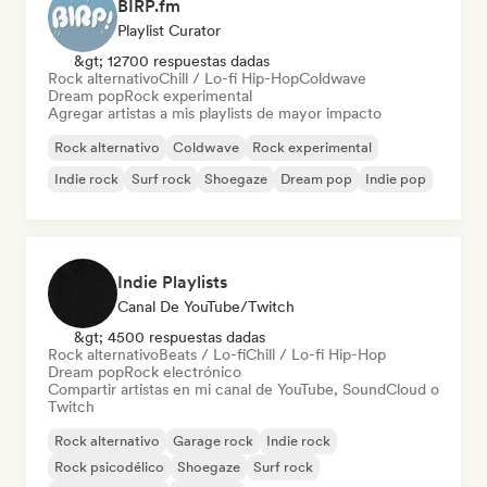
BIRP.fm
Playlist Curator
&gt; 12700 respuestas dadas
Rock alternativo
Chill / Lo-fi Hip-Hop
Coldwave
Dream pop
Rock experimental
Agregar artistas a mis playlists de mayor impacto
Rock alternativo
Coldwave
Rock experimental
Indie rock
Surf rock
Shoegaze
Dream pop
Indie pop
Indie Playlists
Canal De YouTube/Twitch
&gt; 4500 respuestas dadas
Rock alternativo
Beats / Lo-fi
Chill / Lo-fi Hip-Hop
Dream pop
Rock electrónico
Compartir artistas en mi canal de YouTube, SoundCloud o
Twitch
Rock alternativo
Garage rock
Indie rock
Rock psicodélico
Shoegaze
Surf rock