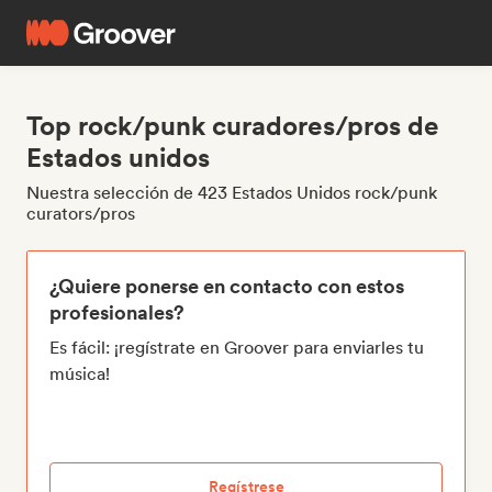
Top rock/punk curadores/pros de
Estados unidos
Nuestra selección de 423 Estados Unidos rock/punk
curators/pros
¿Quiere ponerse en contacto con estos
profesionales?
Es fácil: ¡regístrate en Groover para enviarles tu
música!
Regístrese