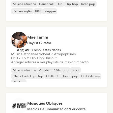
Música africana
Dancehall
Dub
Hip-hop
Indie pop
Rap en inglés
R&B
Reggae
Mae Famm
Playlist Curator
&gt; 4100 respuestas dadas
Música africana
Afrobeat / Afropop
Blues
Chill / Lo-fi Hip-Hop
Chill out
Agregar artistas a mis playlists de mayor impacto
Música africana
Afrobeat / Afropop
Blues
Chill / Lo-fi Hip-Hop
Chill out
Dream pop
Drill / Jersey
Hip-hop
Musiques Obliques
Medios De Comunicación/Periodista