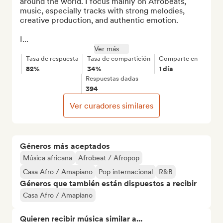
around the world. I focus mainly on Afrobeats, 
music, especially tracks with strong melodies, 
creative production, and authentic emotion.

I...
Ver más
Tasa de respuesta
Tasa de compartición
Comparte en
82%
34%
1 día
Respuestas dadas
394
Ver curadores similares
Géneros más aceptados
Música africana
Afrobeat / Afropop
Casa Afro / Amapiano
Pop internacional
R&B
Géneros que también están dispuestos a recibir
Casa Afro / Amapiano
Quieren recibir música similar a...