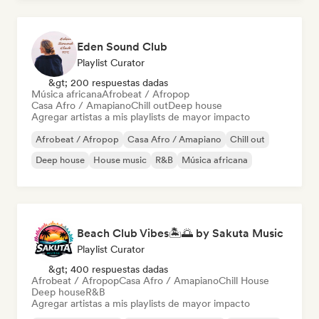
Eden Sound Club
Playlist Curator
&gt; 200 respuestas dadas
Música africana
Afrobeat / Afropop
Casa Afro / Amapiano
Chill out
Deep house
Agregar artistas a mis playlists de mayor impacto
Afrobeat / Afropop
Casa Afro / Amapiano
Chill out
Deep house
House music
R&B
Música africana
Beach Club Vibes🏝️🌅 by Sakuta Music
Playlist Curator
&gt; 400 respuestas dadas
Afrobeat / Afropop
Casa Afro / Amapiano
Chill House
Deep house
R&B
Agregar artistas a mis playlists de mayor impacto