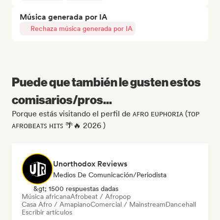
Música generada por IA
Rechaza música generada por IA
Puede que también le gusten estos
comisarios/pros...
Porque estás visitando el perfil de ᴀꜰʀᴏ ᴇᴜᴘʜᴏʀɪᴀ (ᴛᴏᴘ
ᴀꜰʀᴏʙᴇᴀᴛꜱ ʜɪᴛꜱ 🌴🔥 2026 )
Unorthodox Reviews
Medios De Comunicación/Periodista
&gt; 1500 respuestas dadas
Música africana
Afrobeat / Afropop
Casa Afro / Amapiano
Comercial / Mainstream
Dancehall
Escribir artículos