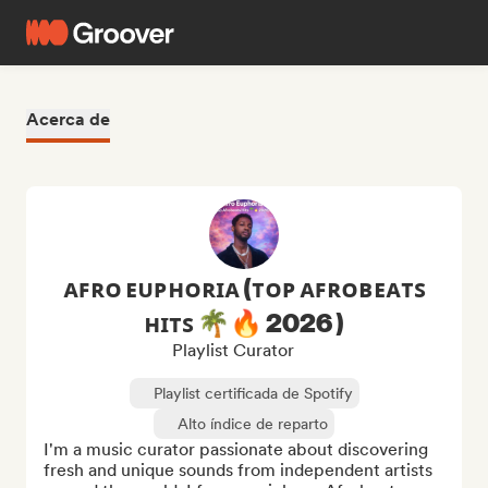
Acerca de
ᴀꜰʀᴏ ᴇᴜᴘʜᴏʀɪᴀ (ᴛᴏᴘ ᴀꜰʀᴏʙᴇᴀᴛꜱ
ʜɪᴛꜱ 🌴🔥 2026 )
Playlist Curator
Playlist certificada de Spotify
Alto índice de reparto
I'm a music curator passionate about discovering 
fresh and unique sounds from independent artists 