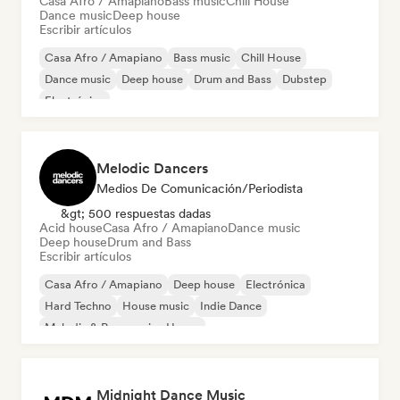
Casa Afro / Amapiano
Bass music
Chill House
Dance music
Deep house
Escribir artículos
Casa Afro / Amapiano
Bass music
Chill House
Dance music
Deep house
Drum and Bass
Dubstep
Electrónica
Melodic Dancers
Medios De Comunicación/Periodista
&gt; 500 respuestas dadas
Acid house
Casa Afro / Amapiano
Dance music
Deep house
Drum and Bass
Escribir artículos
Casa Afro / Amapiano
Deep house
Electrónica
Hard Techno
House music
Indie Dance
Melodic & Progressive House
Organic House / Downtempo
Midnight Dance Music