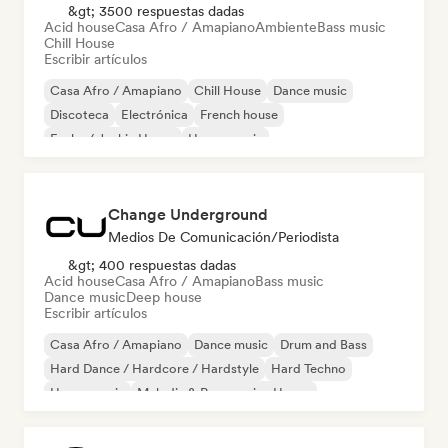
&gt; 3500 respuestas dadas
Acid house
Casa Afro / Amapiano
Ambiente
Bass music
Chill House
Escribir artículos
Casa Afro / Amapiano
Chill House
Dance music
Discoteca
Electrónica
French house
Funky / Jackin House
House music
Change Underground
Medios De Comunicación/Periodista
&gt; 400 respuestas dadas
Acid house
Casa Afro / Amapiano
Bass music
Dance music
Deep house
Escribir artículos
Casa Afro / Amapiano
Dance music
Drum and Bass
Hard Dance / Hardcore / Hardstyle
Hard Techno
House music
Melodic & Progressive House
Melodic Techno