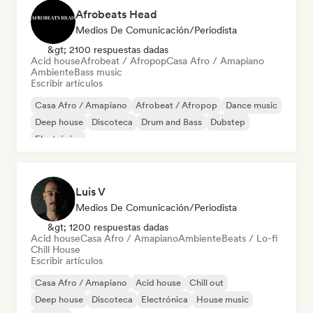
Afrobeats Head
Medios De Comunicación/Periodista
&gt; 2100 respuestas dadas
Acid house
Afrobeat / Afropop
Casa Afro / Amapiano
Ambiente
Bass music
Escribir artículos
Casa Afro / Amapiano
Afrobeat / Afropop
Dance music
Deep house
Discoteca
Drum and Bass
Dubstep
Electrónica
Luis V
Medios De Comunicación/Periodista
&gt; 1200 respuestas dadas
Acid house
Casa Afro / Amapiano
Ambiente
Beats / Lo-fi
Chill House
Escribir artículos
Casa Afro / Amapiano
Acid house
Chill out
Deep house
Discoteca
Electrónica
House music