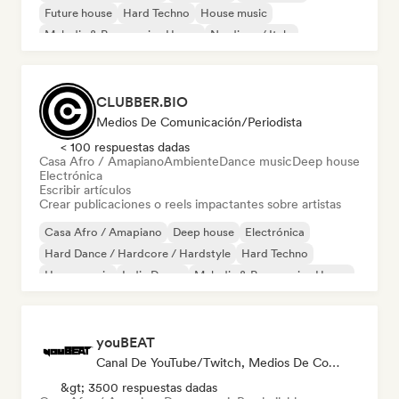
Future house
Hard Techno
House music
Melodic & Progressive House
Nu-disco / Italo
CLUBBER.BIO
Medios De Comunicación/Periodista
< 100 respuestas dadas
Casa Afro / Amapiano
Ambiente
Dance music
Deep house
Electrónica
Escribir artículos
Crear publicaciones o reels impactantes sobre artistas
Casa Afro / Amapiano
Deep house
Electrónica
Hard Dance / Hardcore / Hardstyle
Hard Techno
House music
Indie Dance
Melodic & Progressive House
youBEAT
Canal De YouTube/Twitch, Medios De Comunicación/Periodista
&gt; 3500 respuestas dadas