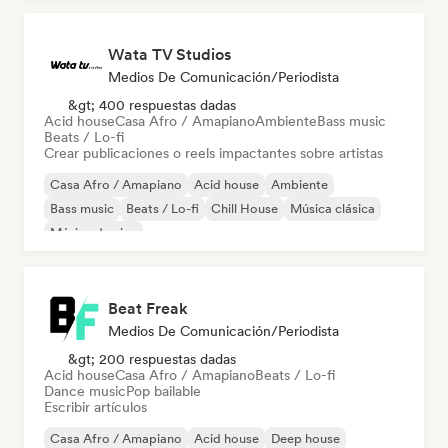
Wata TV Studios
Medios De Comunicación/Periodista
&gt; 400 respuestas dadas
Acid house
Casa Afro / Amapiano
Ambiente
Bass music
Beats / Lo-fi
Crear publicaciones o reels impactantes sobre artistas
Casa Afro / Amapiano
Acid house
Ambiente
Bass music
Beats / Lo-fi
Chill House
Música clásica
Música de cine
Beat Freak
Medios De Comunicación/Periodista
&gt; 200 respuestas dadas
Acid house
Casa Afro / Amapiano
Beats / Lo-fi
Dance music
Pop bailable
Escribir artículos
Casa Afro / Amapiano
Acid house
Deep house