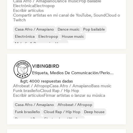
Casa Afro / Amapiano
Dance music
Pop bailable
Electrónica
Electropop
Escribir artículos
Compartir artistas en mi canal de YouTube, SoundCloud o
Twitch
Casa Afro / Amapiano
Dance music
Pop bailable
Electrónica
Electropop
House music
Melodic & Progressive House
Organic House / Downtempo
VIBINGBIRD
Etiqueta, Medios De Comunicación/Periodista
&gt; 4000 respuestas dadas
Afrobeat / Afropop
Casa Afro / Amapiano
Bass music
Funk brasileño
Cloud Rap / Hip Hop
Escribir artículos
Firmar artistas o lanzar su música
Casa Afro / Amapiano
Afrobeat / Afropop
Funk brasileño
Cloud Rap / Hip Hop
Deep house
Drum and Bass
Electro Jazz / Nu Jazz
Funky / Jackin House