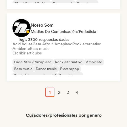
Cloud Rap / Hip Hop
Dance music
Deep house
Nosso Som
Medios De Comunicación/Periodista
&gt; 3300 respuestas dadas
Acid house
Casa Afro / Amapiano
Rock alternativo
Ambiente
Bass music
Escribir artículos
Casa Afro / Amapiano
Rock alternativo
Ambiente
Bass music
Dance music
Electropop
Electrónica experimental
French house
1
2
3
4
Curadores/profesionales por género