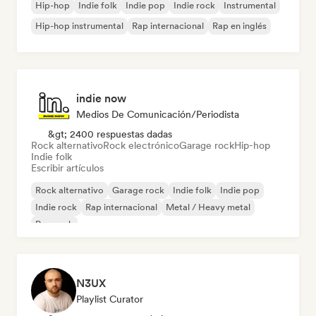
Hip-hop
Indie folk
Indie pop
Indie rock
Instrumental
Hip-hop instrumental
Rap internacional
Rap en inglés
indie now
Medios De Comunicación/Periodista
&gt; 2400 respuestas dadas
Rock alternativo
Rock electrónico
Garage rock
Hip-hop
Indie folk
Escribir artículos
Rock alternativo
Garage rock
Indie folk
Indie pop
Indie rock
Rap internacional
Metal / Heavy metal
Pop rock
N3UX
Playlist Curator