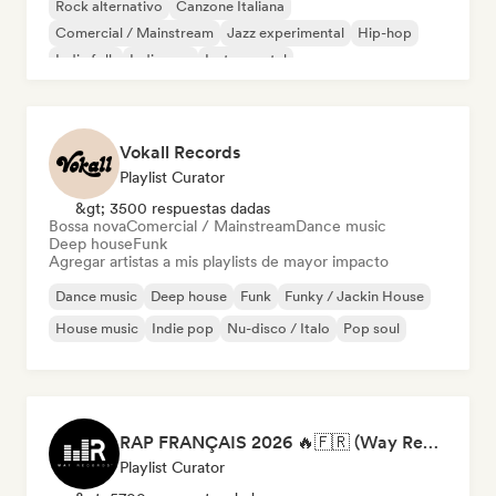
Rock alternativo
Canzone Italiana
Comercial / Mainstream
Jazz experimental
Hip-hop
Indie folk
Indie pop
Instrumental
Vokall Records
Playlist Curator
&gt; 3500 respuestas dadas
Bossa nova
Comercial / Mainstream
Dance music
Deep house
Funk
Agregar artistas a mis playlists de mayor impacto
Dance music
Deep house
Funk
Funky / Jackin House
House music
Indie pop
Nu-disco / Italo
Pop soul
RAP FRANÇAIS 2026 🔥🇫🇷 (Way Records)
Playlist Curator