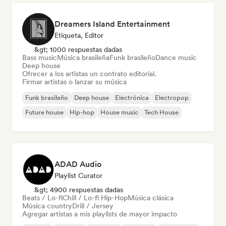
Dreamers Island Entertainment
Etiqueta, Editor
&gt; 1000 respuestas dadas
Bass music
Música brasileña
Funk brasileño
Dance music
Deep house
Ofrecer a los artistas un contrato editorial.
Firmar artistas o lanzar su música
Funk brasileño
Deep house
Electrónica
Electropop
Future house
Hip-hop
House music
Tech House
ADAD Audio
Playlist Curator
&gt; 4900 respuestas dadas
Beats / Lo-fi
Chill / Lo-fi Hip-Hop
Música clásica
Música country
Drill / Jersey
Agregar artistas a mis playlists de mayor impacto