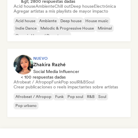
&gt; 2800 respuestas dadas
Acid house
Ambiente
Chill out
Deep house
Electrónica
Agregar artistas a mis playlists de mayor impacto
Acid house
Ambiente
Deep house
House music
Indie Dance
Melodic & Progressive House
Minimal
Organic House / Downtempo
NUEVO
Zhakira Razhé
Social Media Influencer
< 100 respuestas dadas
Afrobeat / Afropop
Funk
Pop soul
R&B
Soul
Crear publicaciones o reels impactantes sobre artistas
Afrobeat / Afropop
Funk
Pop soul
R&B
Soul
Pop urbano