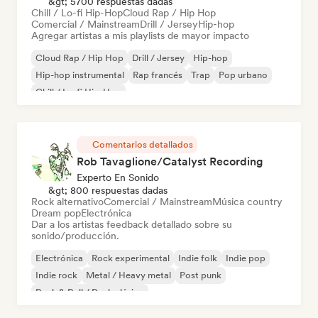
&gt; 5700 respuestas dadas
Chill / Lo-fi Hip-Hop
Cloud Rap / Hip Hop
Comercial / Mainstream
Drill / Jersey
Hip-hop
Agregar artistas a mis playlists de mayor impacto
Cloud Rap / Hip Hop
Drill / Jersey
Hip-hop
Hip-hop instrumental
Rap francés
Trap
Pop urbano
Chill / Lo-fi Hip-Hop
Comentarios detallados
Rob Tavaglione/Catalyst Recording
Experto En Sonido
&gt; 800 respuestas dadas
Rock alternativo
Comercial / Mainstream
Música country
Dream pop
Electrónica
Dar a los artistas feedback detallado sobre su
sonido/producción.
Electrónica
Rock experimental
Indie folk
Indie pop
Indie rock
Metal / Heavy metal
Post punk
Rock & Roll / Rock clásico