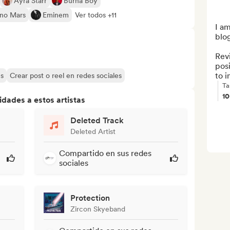
Ayra Starr
Burna Boy
no Mars
Eminem
Ver todos +11
I am
blog
Revi
posi
to i
es
Crear post o reel en redes sociales
Ta
1
dades a estos artistas
Deleted Track
Deleted Artist
Compartido en sus redes
sociales
Protection
Zircon Skyeband