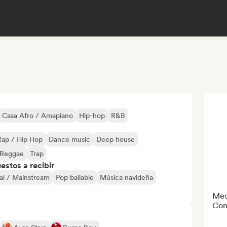
Casa Afro / Amapiano
Hip-hop
R&B
Rap / Hip Hop
Dance music
Deep house
Reggae
Trap
stos a recibir
al / Mainstream
Pop bailable
Música navideña
Med
Com