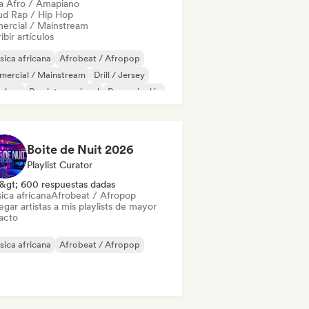
a Afro / Amapiano
ud Rap / Hip Hop
ercial / Mainstream
ibir artículos
ica africana
Afrobeat / Afropop
mercial / Mainstream
Drill / Jersey
p-hop
Rap internacional
Rap en inglés
ggae
Boite de Nuit 2026
Playlist Curator
&gt; 600 respuestas dadas
ica africana
Afrobeat / Afropop
gar artistas a mis playlists de mayor
acto
ica africana
Afrobeat / Afropop