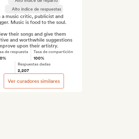
Alto índice de reparto
Alto índice de respuestas
 a music critic, publicist and 
ger. Music is food to the soul.

ew their songs and give them 
tive and worthwhile suggestions 
mprove upon their artistry.
sa de respuesta
Tasa de compartición
00%
100%
Respuestas dadas
2,207
Ver curadores similares