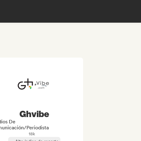
Ghvibe
ios De
unicación/Periodista
18k