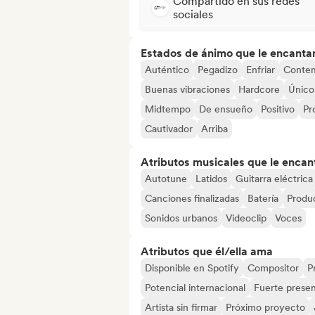
Compartido en sus redes
sociales
Estados de ánimo que le encanta
Auténtico
Pegadizo
Enfriar
Conte
Buenas vibraciones
Hardcore
Único
Midtempo
De ensueño
Positivo
Pr
Cautivador
Arriba
Atributos musicales que le encan
Autotune
Latidos
Guitarra eléctrica
Canciones finalizadas
Batería
Produc
Sonidos urbanos
Videoclip
Voces
Atributos que él/ella ama
Disponible en Spotify
Compositor
P
Potencial internacional
Fuerte presen
Artista sin firmar
Próximo proyecto