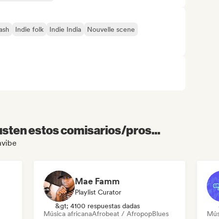
ash
Indie folk
Indie India
Nouvelle scene
sten estos comisarios/pros...
hvibe
Mae Famm
Playlist Curator
&gt; 4100 respuestas dadas
Música africana
Afrobeat / Afropop
Blues
Mús