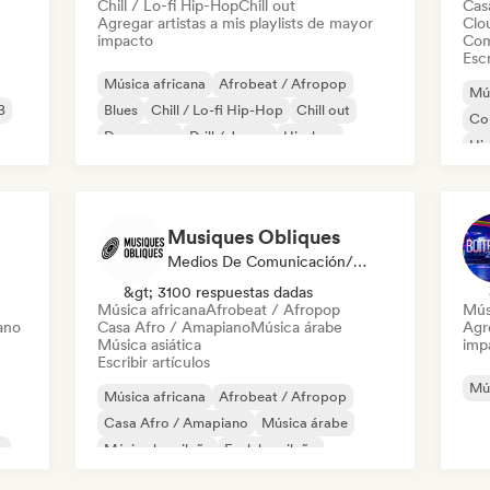
Chill / Lo-fi Hip-Hop
Chill out
Cas
Agregar artistas a mis playlists de mayor
Clo
impacto
Com
Escr
Música africana
Afrobeat / Afropop
Mús
B
Blues
Chill / Lo-fi Hip-Hop
Chill out
Co
Dream pop
Drill / Jersey
Hip-hop
Hi
Re
Musiques Obliques
Medios De Comunicación/Periodista
&gt; 3100 respuestas dadas
Música africana
Afrobeat / Afropop
Mús
ano
Casa Afro / Amapiano
Música árabe
Agre
Música asiática
imp
Escribir artículos
Mús
Música africana
Afrobeat / Afropop
Casa Afro / Amapiano
Música árabe
e
Música brasileña
Funk brasileño
Jazz fusión
Rap internacional