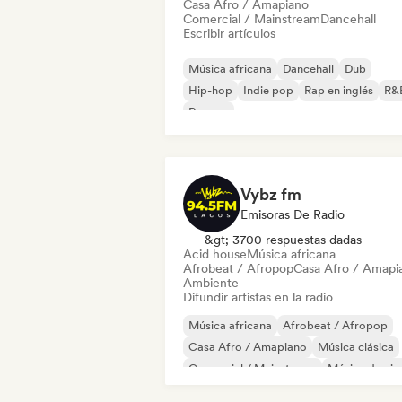
Casa Afro / Amapiano
Comercial / Mainstream
Dancehall
Escribir artículos
Música africana
Dancehall
Dub
Hip-hop
Indie pop
Rap en inglés
R&
Reggae
Vybz fm
Emisoras De Radio
&gt; 3700 respuestas dadas
Acid house
Música africana
Afrobeat / Afropop
Casa Afro / Amapi
Ambiente
Difundir artistas en la radio
Música africana
Afrobeat / Afropop
Casa Afro / Amapiano
Música clásica
Comercial / Mainstream
Música de cin
Grime
Hip-hop