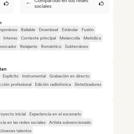
Compartido en sus redes
sociales
n
mporáneo
Bailable
Downbeat
Estándar
Fusión
Intenso
Corriente principal
Melancolía
Melódico
ovocador
Relajante
Romántico
Subterráneo
tan
Explícito
Instrumental
Grabación en directo
ción profesional
Edición radiofónica
Sintetizadores
royecto inicial
Experiencia en el escenario
cia en las redes sociales
Artista subvencionado
Jóvenes talentos