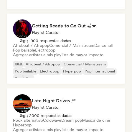
Getting Ready to Go Out 🍒💋
Playlist Curator
&gt; 1900 respuestas dadas
Afrobeat / Afropop
Comercial / Mainstream
Dancehall
Pop bailable
Electropop
Agregar artistas a mis playlists de mayor impacto
R&B
Afrobeat / Afropop
Comercial / Mainstream
Pop bailable
Electropop
Hyperpop
Pop internacional
Pop latino
Late Night Drives 🎆
Playlist Curator
&gt; 2000 respuestas dadas
Rock alternativo
Coldwave
Dream pop
Música de cine
Hyperpop
Agregar artistas a mis playlists de mayor impacto