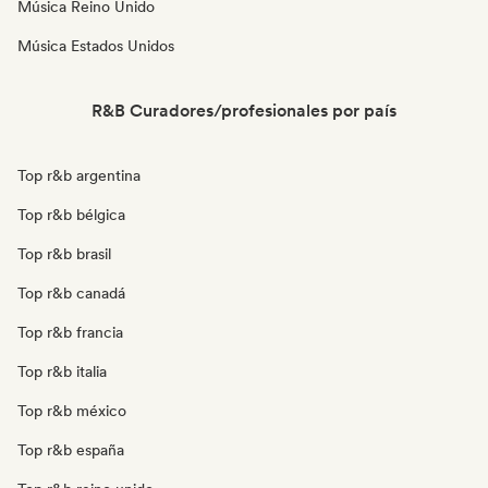
Música Reino Unido
Música Estados Unidos
R&B Curadores/profesionales por país
Top r&b argentina
Top r&b bélgica
Top r&b brasil
Top r&b canadá
Top r&b francia
Top r&b italia
Top r&b méxico
Top r&b españa