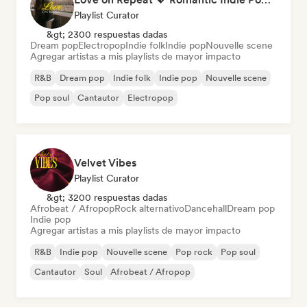
Playlist Curator
&gt; 2300 respuestas dadas
Dream pop
Electropop
Indie folk
Indie pop
Nouvelle scene
Agregar artistas a mis playlists de mayor impacto
R&B
Dream pop
Indie folk
Indie pop
Nouvelle scene
Pop soul
Cantautor
Electropop
Velvet Vibes
Playlist Curator
&gt; 3200 respuestas dadas
Afrobeat / Afropop
Rock alternativo
Dancehall
Dream pop
Indie pop
Agregar artistas a mis playlists de mayor impacto
R&B
Indie pop
Nouvelle scene
Pop rock
Pop soul
Cantautor
Soul
Afrobeat / Afropop