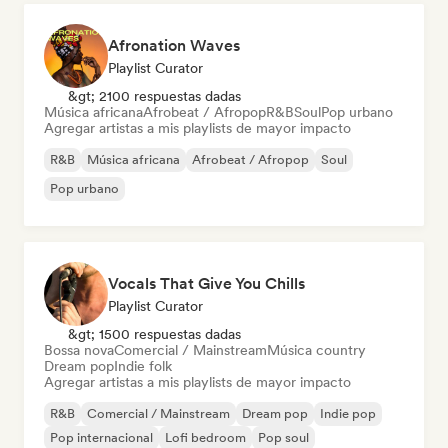
Afronation Waves
Playlist Curator
&gt; 2100 respuestas dadas
Música africana
Afrobeat / Afropop
R&B
Soul
Pop urbano
Agregar artistas a mis playlists de mayor impacto
R&B
Música africana
Afrobeat / Afropop
Soul
Pop urbano
Vocals That Give You Chills
Playlist Curator
&gt; 1500 respuestas dadas
Bossa nova
Comercial / Mainstream
Música country
Dream pop
Indie folk
Agregar artistas a mis playlists de mayor impacto
R&B
Comercial / Mainstream
Dream pop
Indie pop
Pop internacional
Lofi bedroom
Pop soul