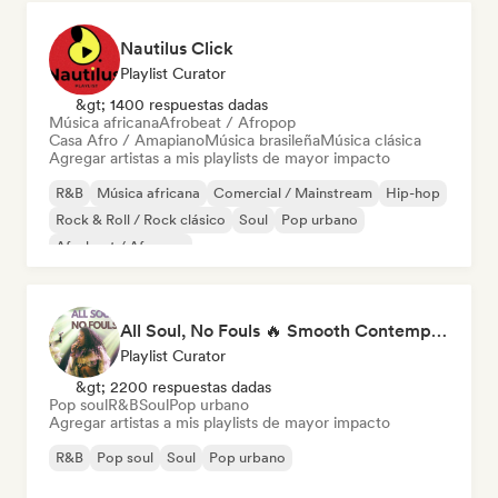
Nautilus Click
Playlist Curator
&gt; 1400 respuestas dadas
Música africana
Afrobeat / Afropop
Casa Afro / Amapiano
Música brasileña
Música clásica
Agregar artistas a mis playlists de mayor impacto
R&B
Música africana
Comercial / Mainstream
Hip-hop
Rock & Roll / Rock clásico
Soul
Pop urbano
Afrobeat / Afropop
All Soul, No Fouls 🔥 Smooth Contemporary R&B & Neo Soul
Playlist Curator
&gt; 2200 respuestas dadas
Pop soul
R&B
Soul
Pop urbano
Agregar artistas a mis playlists de mayor impacto
R&B
Pop soul
Soul
Pop urbano