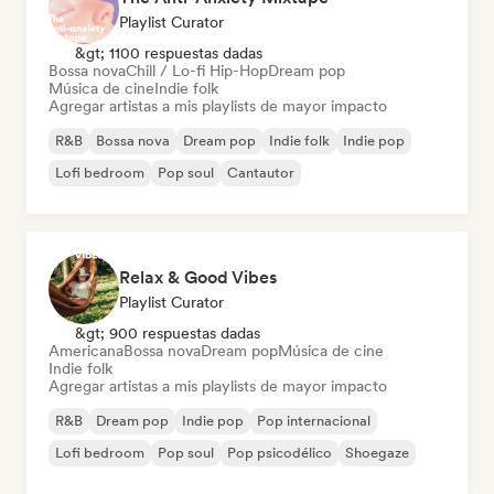
Playlist Curator
&gt; 1100 respuestas dadas
Bossa nova
Chill / Lo-fi Hip-Hop
Dream pop
Música de cine
Indie folk
Agregar artistas a mis playlists de mayor impacto
R&B
Bossa nova
Dream pop
Indie folk
Indie pop
Lofi bedroom
Pop soul
Cantautor
Relax & Good Vibes
Playlist Curator
&gt; 900 respuestas dadas
Americana
Bossa nova
Dream pop
Música de cine
Indie folk
Agregar artistas a mis playlists de mayor impacto
R&B
Dream pop
Indie pop
Pop internacional
Lofi bedroom
Pop soul
Pop psicodélico
Shoegaze