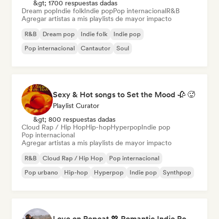
&gt; 1700 respuestas dadas
Dream pop
Indie folk
Indie pop
Pop internacional
R&B
Agregar artistas a mis playlists de mayor impacto
R&B
Dream pop
Indie folk
Indie pop
Pop internacional
Cantautor
Soul
Sexy & Hot songs to Set the Mood 🥀 🥵
Playlist Curator
&gt; 800 respuestas dadas
Cloud Rap / Hip Hop
Hip-hop
Hyperpop
Indie pop
Pop internacional
Agregar artistas a mis playlists de mayor impacto
R&B
Cloud Rap / Hip Hop
Pop internacional
Pop urbano
Hip-hop
Hyperpop
Indie pop
Synthpop
Love on Repeat 💖 Romantic Indie Pop, Neo Soul & Singer-Songwriter