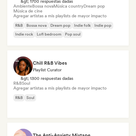
&gt; 1700 respuestas dadas
Ambiente
Bossa nova
Música country
Dream pop
Música de cine
Agregar artistas a mis playlists de mayor impacto
R&B
Bossa nova
Dream pop
Indie folk
Indie pop
Indie rock
Lofi bedroom
Pop soul
Chill R&B Vibes
Playlist Curator
&gt; 1300 respuestas dadas
R&B
Soul
Agregar artistas a mis playlists de mayor impacto
R&B
Soul
The Anti-Anxiety Mixtape