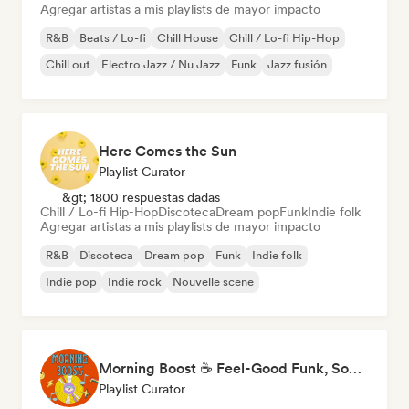
Agregar artistas a mis playlists de mayor impacto
R&B
Beats / Lo-fi
Chill House
Chill / Lo-fi Hip-Hop
Chill out
Electro Jazz / Nu Jazz
Funk
Jazz fusión
Here Comes the Sun
Playlist Curator
&gt; 1800 respuestas dadas
Chill / Lo-fi Hip-Hop
Discoteca
Dream pop
Funk
Indie folk
Agregar artistas a mis playlists de mayor impacto
R&B
Discoteca
Dream pop
Funk
Indie folk
Indie pop
Indie rock
Nouvelle scene
Morning Boost ☕ Feel-Good Funk, Soul & Neo-Soul to Wake Up
Playlist Curator