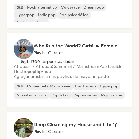
R&B
Rock alternativo
Coldwave
Dream pop
Hyperpop
Indie pop
Pop psicodélico
Rock psicodélico
Who Run the World? Girls! 🔥 Female Empowerment Pop & Girl-Power Anthems
Playlist Curator
&gt; 1700 respuestas dadas
Afrobeat / Afropop
Comercial / Mainstream
Pop bailable
Electropop
Hip-hop
Agregar artistas a mis playlists de mayor impacto
R&B
Comercial / Mainstream
Electropop
Hyperpop
Pop internacional
Pop latino
Rap en inglés
Rap francés
Deep Cleaning my House and Life 🫧 Bedroom Pop & Indie Pop
Playlist Curator