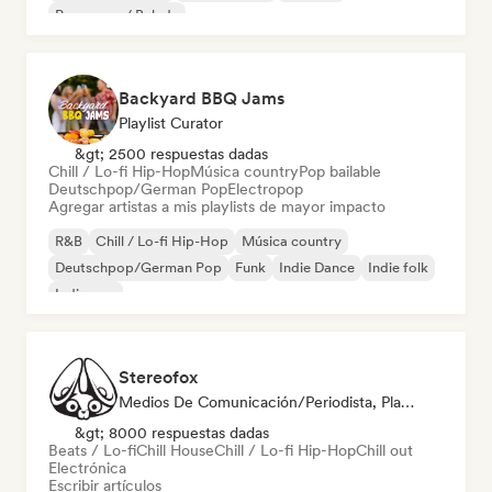
Pop suave / Balada
Backyard BBQ Jams
Playlist Curator
&gt; 2500 respuestas dadas
Chill / Lo-fi Hip-Hop
Música country
Pop bailable
Deutschpop/German Pop
Electropop
Agregar artistas a mis playlists de mayor impacto
R&B
Chill / Lo-fi Hip-Hop
Música country
Deutschpop/German Pop
Funk
Indie Dance
Indie folk
Indie pop
Stereofox
Medios De Comunicación/Periodista, Playlist Curator
&gt; 8000 respuestas dadas
Beats / Lo-fi
Chill House
Chill / Lo-fi Hip-Hop
Chill out
Electrónica
Escribir artículos