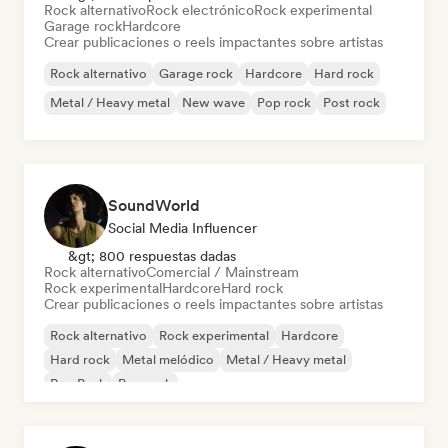
Rock alternativo
Rock electrónico
Rock experimental
Garage rock
Hardcore
Crear publicaciones o reels impactantes sobre artistas
Rock alternativo
Garage rock
Hardcore
Hard rock
Metal / Heavy metal
New wave
Pop rock
Post rock
SoundWorld
Social Media Influencer
&gt; 800 respuestas dadas
Rock alternativo
Comercial / Mainstream
Rock experimental
Hardcore
Hard rock
Crear publicaciones o reels impactantes sobre artistas
Rock alternativo
Rock experimental
Hardcore
Hard rock
Metal melódico
Metal / Heavy metal
Pop Punk
Pop rock