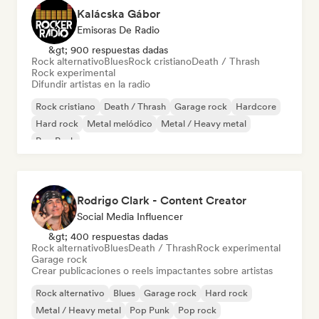
Kalácska Gábor
Emisoras De Radio
&gt; 900 respuestas dadas
Rock alternativo
Blues
Rock cristiano
Death / Thrash
Rock experimental
Difundir artistas en la radio
Rock cristiano
Death / Thrash
Garage rock
Hardcore
Hard rock
Metal melódico
Metal / Heavy metal
Pop Punk
Rodrigo Clark - Content Creator
Social Media Influencer
&gt; 400 respuestas dadas
Rock alternativo
Blues
Death / Thrash
Rock experimental
Garage rock
Crear publicaciones o reels impactantes sobre artistas
Rock alternativo
Blues
Garage rock
Hard rock
Metal / Heavy metal
Pop Punk
Pop rock