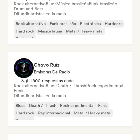
Rock alternativo
Blues
Música brasileña
Funk brasileño
Drum and Bass
Difundir artistas en la radio
Rock alternativo
Funk brasileño
Electrónica
Hardcore
Hard rock
Música latina
Metal / Heavy metal
Post punk
Chavo Ruiz
Emisoras De Radio
&gt; 1800 respuestas dadas
Rock alternativo
Blues
Death / Thrash
Rock experimental
Funk
Difundir artistas en la radio
Blues
Death / Thrash
Rock experimental
Funk
Hard rock
Rap internacional
Metal / Heavy metal
Pop rock