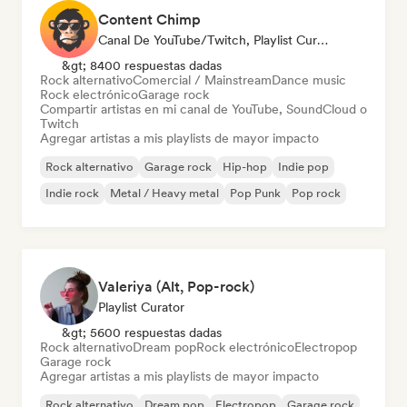
Content Chimp
Canal De YouTube/Twitch, Playlist Curator
&gt; 8400 respuestas dadas
Rock alternativo
Comercial / Mainstream
Dance music
Rock electrónico
Garage rock
Compartir artistas en mi canal de YouTube, SoundCloud o
Twitch
Agregar artistas a mis playlists de mayor impacto
Rock alternativo
Garage rock
Hip-hop
Indie pop
Indie rock
Metal / Heavy metal
Pop Punk
Pop rock
Valeriya (Alt, Pop-rock)
Playlist Curator
&gt; 5600 respuestas dadas
Rock alternativo
Dream pop
Rock electrónico
Electropop
Garage rock
Agregar artistas a mis playlists de mayor impacto
Rock alternativo
Dream pop
Electropop
Garage rock