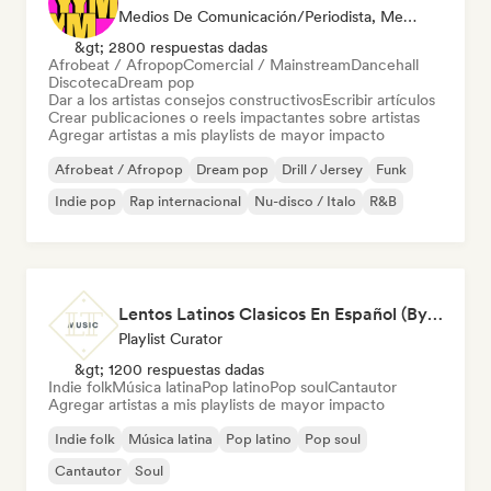
Medios De Comunicación/Periodista, Mentor, Playlist Curator, Social Media Influencer
&gt; 2800 respuestas dadas
Afrobeat / Afropop
Comercial / Mainstream
Dancehall
Discoteca
Dream pop
Dar a los artistas consejos constructivos
Escribir artículos
Crear publicaciones o reels impactantes sobre artistas
Agregar artistas a mis playlists de mayor impacto
Afrobeat / Afropop
Dream pop
Drill / Jersey
Funk
Indie pop
Rap internacional
Nu-disco / Italo
R&B
Lentos Latinos Clasicos En Español (By LTMusic)
Playlist Curator
&gt; 1200 respuestas dadas
Indie folk
Música latina
Pop latino
Pop soul
Cantautor
Agregar artistas a mis playlists de mayor impacto
Indie folk
Música latina
Pop latino
Pop soul
Cantautor
Soul