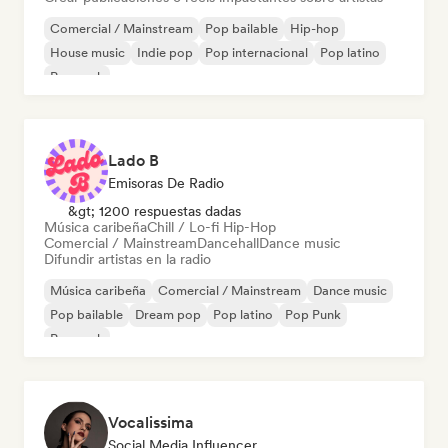
Comercial / Mainstream
Pop bailable
Hip-hop
House music
Indie pop
Pop internacional
Pop latino
Pop rock
Lado B
Emisoras De Radio
&gt; 1200 respuestas dadas
Música caribeña
Chill / Lo-fi Hip-Hop
Comercial / Mainstream
Dancehall
Dance music
Difundir artistas en la radio
Música caribeña
Comercial / Mainstream
Dance music
Pop bailable
Dream pop
Pop latino
Pop Punk
Pop rock
Vocalissima
Social Media Influencer