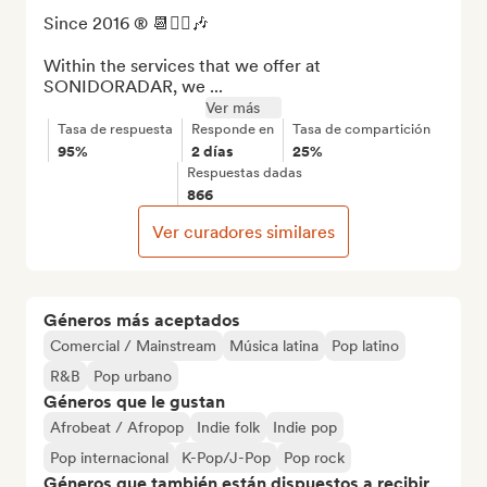
Since 2016 ® 📆✍🏼🎶

Within the services that we offer at 
SONIDORADAR, we ...
Ver más
Tasa de respuesta
Responde en
Tasa de compartición
95%
2 días
25%
Respuestas dadas
866
Ver curadores similares
Géneros más aceptados
Comercial / Mainstream
Música latina
Pop latino
R&B
Pop urbano
Géneros que le gustan
Afrobeat / Afropop
Indie folk
Indie pop
Pop internacional
K-Pop/J-Pop
Pop rock
Géneros que también están dispuestos a recibir