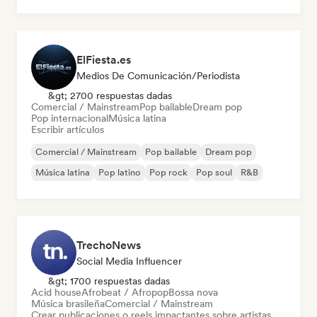
ElFiesta.es
Medios De Comunicación/Periodista
&gt; 2700 respuestas dadas
Comercial / Mainstream
Pop bailable
Dream pop
Pop internacional
Música latina
Escribir artículos
Comercial / Mainstream
Pop bailable
Dream pop
Música latina
Pop latino
Pop rock
Pop soul
R&B
TrechoNews
Social Media Influencer
&gt; 1700 respuestas dadas
Acid house
Afrobeat / Afropop
Bossa nova
Música brasileña
Comercial / Mainstream
Crear publicaciones o reels impactantes sobre artistas