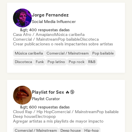
Jorge Fernandez
Social Media Influencer
&gt; 400 respuestas dadas
Casa Afro / Amapiano
Música caribeña
Comercial / Mainstream
Pop bailable
Discoteca
Crear publicaciones o reels impactantes sobre artistas
Música caribeña
Comercial / Mainstream
Pop bailable
Discoteca
Funk
Pop latino
Pop rock
R&B
Playlist for Sex 🔥🔞
Playlist Curator
&gt; 600 respuestas dadas
Cloud Rap / Hip Hop
Comercial / Mainstream
Pop bailable
Deep house
Electropop
Agregar artistas a mis playlists de mayor impacto
Comercial / Mainstream
Deep house
Hip-hop