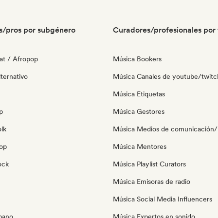
s/pros por subgénero
Curadores/profesionales por 
at / Afropop
Música Bookers
ternativo
Música Canales de youtube/twitc
Música Etiquetas
p
Música Gestores
olk
Música Medios de comunicación/P
pop
Música Mentores
ock
Música Playlist Curators
Música Emisoras de radio
Música Social Media Influencers
bano
Música Expertos en sonido