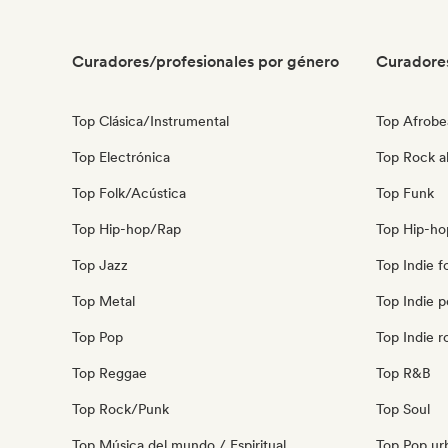
Curadores/profesionales por género
Curadore
Top Clásica/Instrumental
Top Afrobe
Top Electrónica
Top Rock al
Top Folk/Acústica
Top Funk
Top Hip-hop/Rap
Top Hip-ho
Top Jazz
Top Indie f
Top Metal
Top Indie 
Top Pop
Top Indie r
Top Reggae
Top R&B
Top Rock/Punk
Top Soul
Top Música del mundo / Espiritual
Top Pop ur