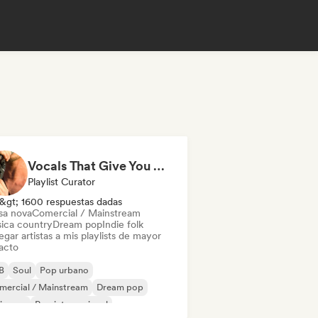
Vocals That Give You Chills
Playlist Curator
&gt; 1600 respuestas dadas
sa nova
Comercial / Mainstream
ica country
Dream pop
Indie folk
gar artistas a mis playlists de mayor
acto
B
Soul
Pop urbano
mercial / Mainstream
Dream pop
ie pop
Pop internacional