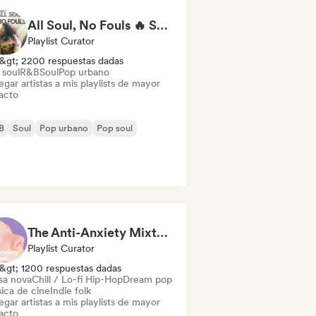
All Soul, No Fouls 🔥 Smooth Contemporary R&B & Neo Soul
Playlist Curator
&gt; 2200 respuestas dadas
 soul
R&B
Soul
Pop urbano
gar artistas a mis playlists de mayor
acto
B
Soul
Pop urbano
Pop soul
The Anti-Anxiety Mixtape
Playlist Curator
&gt; 1200 respuestas dadas
sa nova
Chill / Lo-fi Hip-Hop
Dream pop
ica de cine
Indie folk
gar artistas a mis playlists de mayor
acto