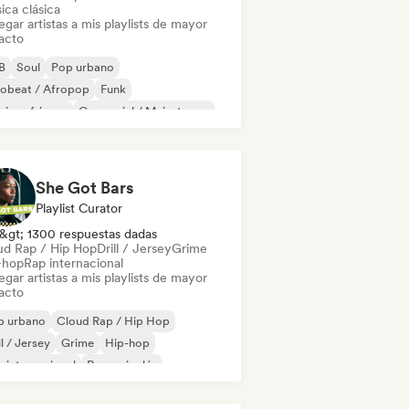
ica clásica
gar artistas a mis playlists de mayor
acto
B
Soul
Pop urbano
robeat / Afropop
Funk
ica africana
Comercial / Mainstream
p-hop
She Got Bars
Playlist Curator
&gt; 1300 respuestas dadas
ud Rap / Hip Hop
Drill / Jersey
Grime
-hop
Rap internacional
gar artistas a mis playlists de mayor
acto
p urbano
Cloud Rap / Hip Hop
ll / Jersey
Grime
Hip-hop
 internacional
Rap en inglés
 francés