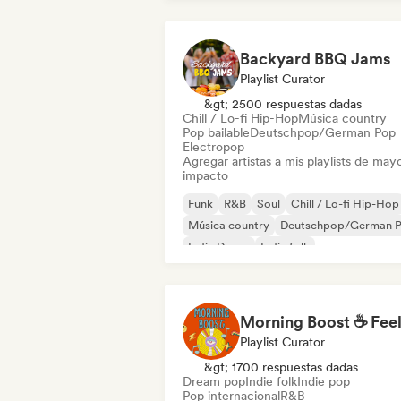
Backyard BBQ Jams
Playlist Curator
&gt; 2500 respuestas dadas
Chill / Lo-fi Hip-Hop
Música country
Pop bailable
Deutschpop/German Pop
Electropop
Agregar artistas a mis playlists de may
impacto
Funk
R&B
Soul
Chill / Lo-fi Hip-Hop
Música country
Deutschpop/German 
Indie Dance
Indie folk
Playlist Curator
&gt; 1700 respuestas dadas
Dream pop
Indie folk
Indie pop
Pop internacional
R&B