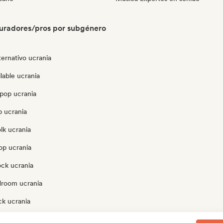
uradores/pros por subgénero
ternativo ucrania
lable ucrania
pop ucrania
p ucrania
olk ucrania
op ucrania
ock ucrania
droom ucrania
ck ucrania
rania