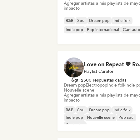
Agregar artistas a mis playlists de may
impacto
R&B
Soul
Dream pop
Indie folk
Indie pop
Pop internacional
Cantauto
Love on Repe
Playlist Curator
&gt; 2300 respuestas dadas
Dream pop
Electropop
Indie folk
Indie p
Nouvelle scene
Agregar artistas a mis playlists de may
impacto
R&B
Soul
Dream pop
Indie folk
Indie pop
Nouvelle scene
Pop soul
Cantautor