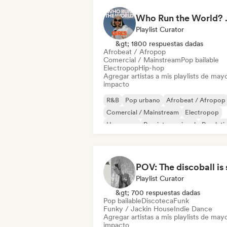
Who Run the World?
Playlist Curator
&gt; 1800 respuestas dadas
Afrobeat / Afropop
Comercial / Mainstream
Pop bailable
Electropop
Hip-hop
Agregar artistas a mis playlists de may
impacto
R&B
Pop urbano
Afrobeat / Afropop
Comercial / Mainstream
Electropop
Hyperpop
Pop internacional
Pop lati
Playlist Curator
&gt; 700 respuestas dadas
Pop bailable
Discoteca
Funk
Funky / Jackin House
Indie Dance
Agregar artistas a mis playlists de may
impacto