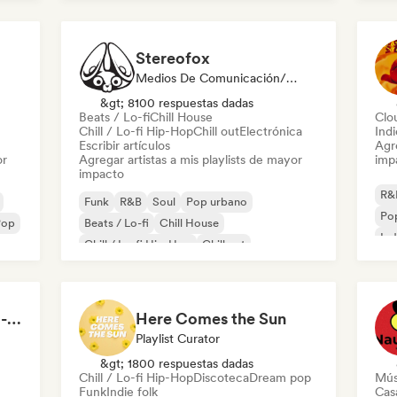
Lo
Stereofox
Medios De Comunicación/Periodista, Playlist Curator
&gt; 8100 respuestas dadas
Beats / Lo-fi
Chill House
Clo
Chill / Lo-fi Hip-Hop
Chill out
Electrónica
Ind
Escribir artículos
Agre
or
Agregar artistas a mis playlists de mayor
imp
impacto
R&
Funk
R&B
Soul
Pop urbano
Pop
Pop
Beats / Lo-fi
Chill House
Ind
Chill / Lo-fi Hip-Hop
Chill out
Morning Boost ☕ Feel-Good Funk, Soul & Neo-Soul to Wake Up
Here Comes the Sun
Playlist Curator
&gt; 1800 respuestas dadas
Chill / Lo-fi Hip-Hop
Discoteca
Dream pop
Mús
Funk
Indie folk
Cas