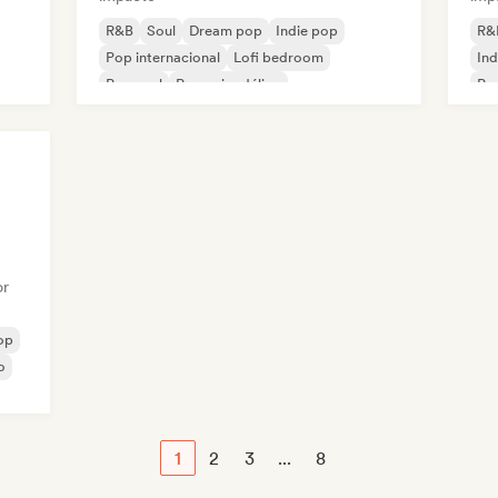
R&B
Soul
Dream pop
Indie pop
R&
Pop internacional
Lofi bedroom
Ind
Pop soul
Pop psicodélico
Pop
or
op
o
1
2
3
...
8