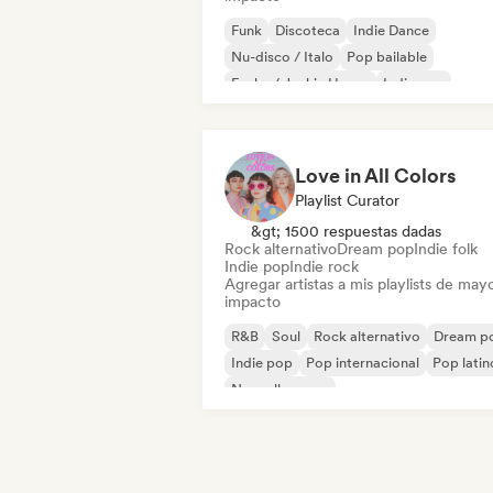
Funk
Discoteca
Indie Dance
Nu-disco / Italo
Pop bailable
Funky / Jackin House
Indie pop
Pop internacional
Love in All Colors
Playlist Curator
&gt; 1500 respuestas dadas
Rock alternativo
Dream pop
Indie folk
Indie pop
Indie rock
Agregar artistas a mis playlists de may
impacto
R&B
Soul
Rock alternativo
Dream p
Indie pop
Pop internacional
Pop latin
Nouvelle scene