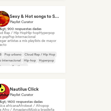
fi bedroom
Sexy & Hot songs to Set the Mood 🥀 🥵
Playlist Curator
&gt; 900 respuestas dadas
ud Rap / Hip Hop
Hip-hop
Hyperpop
ie pop
Pop internacional
gar artistas a mis playlists de mayor
acto
B
Pop urbano
Cloud Rap / Hip Hop
 internacional
Hip-hop
Hyperpop
ie pop
Synthpop
Nautilus Click
Playlist Curator
&gt; 1400 respuestas dadas
ica africana
Afrobeat / Afropop
a Afro / Amapiano
Música brasileña