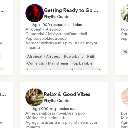
 Girls! 🔥 Female Empowerment Pop & Girl-Power Anthems
Getting Ready to Go Out 🍒💋
Playlist Curator
&gt; 1900 respuestas dadas
Afrobeat / Afropop
Pop
Comercial / Mainstream
Dancehall
Agre
Pop bailable
Electropop
imp
or
Agregar artistas a mis playlists de mayor
impacto
R&
Afrobeat / Afropop
Pop urbano
R&B
Comercial / Mainstream
Pop bailable
no
Electropop
Hyperpop
Pop internacional
POV: The discoball is spinning, and you’re the star
Relax & Good Vibes
Playlist Curator
&gt; 900 respuestas dadas
Americana
Bossa nova
Dream pop
Bos
Música de cine
Indie folk
Mús
or
Agregar artistas a mis playlists de mayor
Agre
impacto
imp