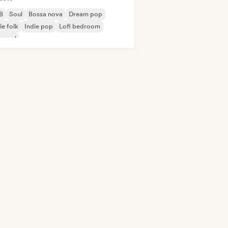
B
Soul
Bossa nova
Dream pop
ie folk
Indie pop
Lofi bedroom
 soul