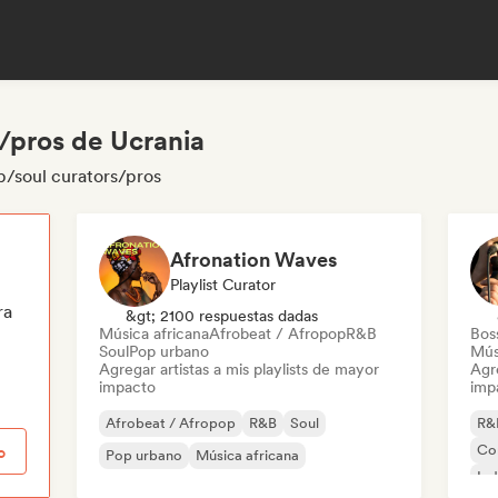
/pros de Ucrania
b/soul curators/pros
Afronation Waves
Playlist Curator
ra
&gt; 2100 respuestas dadas
Música africana
Afrobeat / Afropop
R&B
Bos
Soul
Pop urbano
Mús
Agregar artistas a mis playlists de mayor
Agre
impacto
imp
Afrobeat / Afropop
R&B
Soul
R&
Co
o
Pop urbano
Música africana
Ind