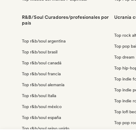
R&B/Soul Curadores/profesionales por
Ucrania c
país
Top rock al
Top r&b/soul argentina
Top pop bai
Top r&b/soul brasil
Top dream 
Top r&b/soul canadá
Top hip-ho
Top r&b/soul francia
Top indie f
Top r&b/soul alemania
Top indie p
Top r&b/soul italia
Top indie r
Top r&b/soul méxico
Top lofi be
Top r&b/soul españa
Top pop ro
Top r&b/soul reino unido
Top r&b uc