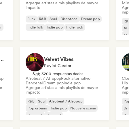
or
Agregar artistas a mis playlists de mayor
Mús
impacto
Agre
imp
Funk
R&B
Soul
Discoteca
Dream pop
R&
r
Indie folk
Indie pop
Indie rock
Af
Mús
Hi
at 💖 Romantic Indie Pop, Neo Soul & Singer-Songwriter
Velvet Vibes
Playlist Curator
&gt; 3200 respuestas dadas
op
Afrobeat / Afropop
Rock alternativo
Clo
Dancehall
Dream pop
Indie pop
Hip
or
Agregar artistas a mis playlists de mayor
Agre
impacto
imp
R&B
Soul
Afrobeat / Afropop
Po
Pop urbano
Indie pop
Nouvelle scene
Dri
Pop rock
Pop soul
Rap
Rap