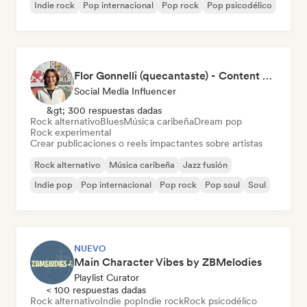
Indie rock
Pop internacional
Pop rock
Pop psicodélico
Flor Gonnelli (quecantaste) - Content Creator
Social Media Influencer
&gt; 300 respuestas dadas
Rock alternativo
Blues
Música caribeña
Dream pop
Rock experimental
Crear publicaciones o reels impactantes sobre artistas
Rock alternativo
Música caribeña
Jazz fusión
Indie pop
Pop internacional
Pop rock
Pop soul
Soul
NUEVO
Main Character Vibes by ZBMelodies
Playlist Curator
< 100 respuestas dadas
Rock alternativo
Indie pop
Indie rock
Rock psicodélico