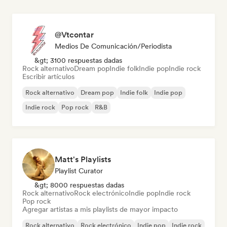
@Vtcontar
Medios De Comunicación/Periodista
&gt; 3100 respuestas dadas
Rock alternativo
Dream pop
Indie folk
Indie pop
Indie rock
Escribir artículos
Rock alternativo
Dream pop
Indie folk
Indie pop
Indie rock
Pop rock
R&B
Matt's Playlists
Playlist Curator
&gt; 8000 respuestas dadas
Rock alternativo
Rock electrónico
Indie pop
Indie rock
Pop rock
Agregar artistas a mis playlists de mayor impacto
Rock alternativo
Rock electrónico
Indie pop
Indie rock