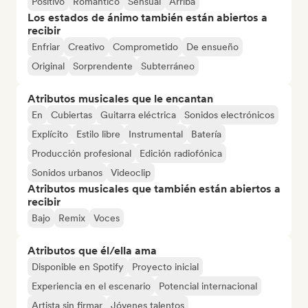
Positivo
Romántico
Sensual
Arriba
Los estados de ánimo también están abiertos a
recibir
Enfriar
Creativo
Comprometido
De ensueño
Original
Sorprendente
Subterráneo
Atributos musicales que le encantan
En
Cubiertas
Guitarra eléctrica
Sonidos electrónicos
Explícito
Estilo libre
Instrumental
Batería
Producción profesional
Edición radiofónica
Sonidos urbanos
Videoclip
Atributos musicales que también están abiertos a
recibir
Bajo
Remix
Voces
Atributos que él/ella ama
Disponible en Spotify
Proyecto inicial
Experiencia en el escenario
Potencial internacional
Artista sin firmar
Jóvenes talentos