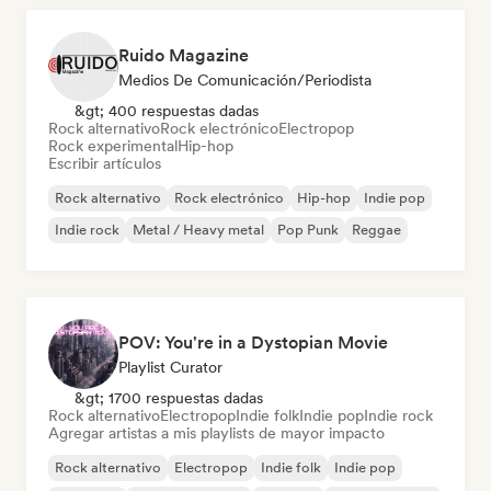
Ruido Magazine
Medios De Comunicación/Periodista
&gt; 400 respuestas dadas
Rock alternativo
Rock electrónico
Electropop
Rock experimental
Hip-hop
Escribir artículos
Rock alternativo
Rock electrónico
Hip-hop
Indie pop
Indie rock
Metal / Heavy metal
Pop Punk
Reggae
POV: You're in a Dystopian Movie
Playlist Curator
&gt; 1700 respuestas dadas
Rock alternativo
Electropop
Indie folk
Indie pop
Indie rock
Agregar artistas a mis playlists de mayor impacto
Rock alternativo
Electropop
Indie folk
Indie pop