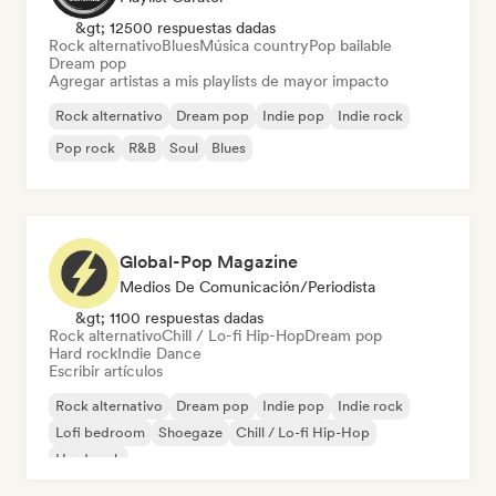
&gt; 12500 respuestas dadas
Rock alternativo
Blues
Música country
Pop bailable
Dream pop
Agregar artistas a mis playlists de mayor impacto
Rock alternativo
Dream pop
Indie pop
Indie rock
Pop rock
R&B
Soul
Blues
Global-Pop Magazine
Medios De Comunicación/Periodista
&gt; 1100 respuestas dadas
Rock alternativo
Chill / Lo-fi Hip-Hop
Dream pop
Hard rock
Indie Dance
Escribir artículos
Rock alternativo
Dream pop
Indie pop
Indie rock
Lofi bedroom
Shoegaze
Chill / Lo-fi Hip-Hop
Hard rock