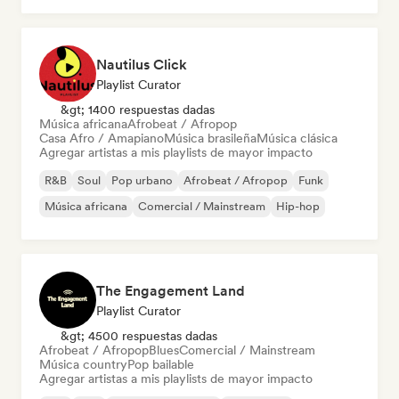
Nautilus Click
Playlist Curator
&gt; 1400 respuestas dadas
Música africana
Afrobeat / Afropop
Casa Afro / Amapiano
Música brasileña
Música clásica
Agregar artistas a mis playlists de mayor impacto
R&B
Soul
Pop urbano
Afrobeat / Afropop
Funk
Música africana
Comercial / Mainstream
Hip-hop
The Engagement Land
Playlist Curator
&gt; 4500 respuestas dadas
Afrobeat / Afropop
Blues
Comercial / Mainstream
Música country
Pop bailable
Agregar artistas a mis playlists de mayor impacto