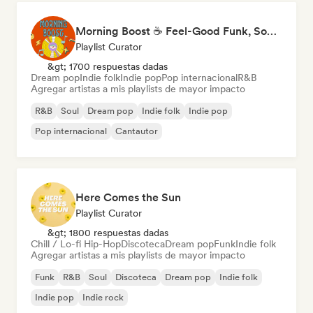
Morning Boost ☕ Feel-Good Funk, Soul & Neo-Soul to Wake Up
Playlist Curator
&gt; 1700 respuestas dadas
Dream pop
Indie folk
Indie pop
Pop internacional
R&B
Agregar artistas a mis playlists de mayor impacto
R&B
Soul
Dream pop
Indie folk
Indie pop
Pop internacional
Cantautor
Here Comes the Sun
Playlist Curator
&gt; 1800 respuestas dadas
Chill / Lo-fi Hip-Hop
Discoteca
Dream pop
Funk
Indie folk
Agregar artistas a mis playlists de mayor impacto
Funk
R&B
Soul
Discoteca
Dream pop
Indie folk
Indie pop
Indie rock