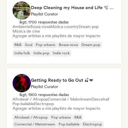
Deep Cleaning my House and Life 🫧 Bedroom Pop & Indie Pop
Playlist Curator
&gt; 1700 respuestas dadas
Ambiente
Bossa nova
Música country
Dream pop
Música de cine
Agregar artistas a mis playlists de mayor impacto
R&B
Soul
Pop urbano
Bossa nova
Dream pop
Indie folk
Indie pop
Indie rock
Getting Ready to Go Out 🍒💋
Playlist Curator
&gt; 1900 respuestas dadas
Afrobeat / Afropop
Comercial / Mainstream
Dancehall
Pop bailable
Electropop
Agregar artistas a mis playlists de mayor impacto
Afrobeat / Afropop
Pop urbano
R&B
Comercial / Mainstream
Pop bailable
Electropop