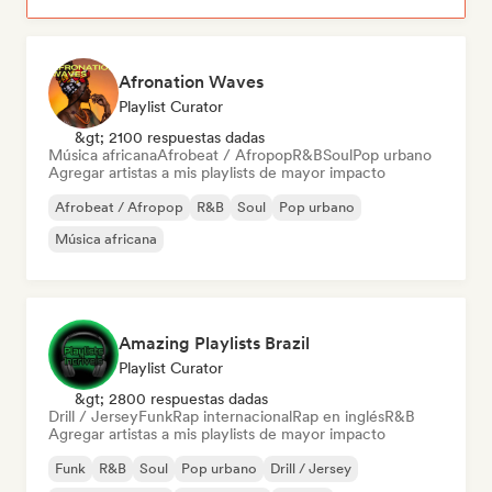
Afronation Waves
Playlist Curator
&gt; 2100 respuestas dadas
Música africana
Afrobeat / Afropop
R&B
Soul
Pop urbano
Agregar artistas a mis playlists de mayor impacto
Afrobeat / Afropop
R&B
Soul
Pop urbano
Música africana
Amazing Playlists Brazil
Playlist Curator
&gt; 2800 respuestas dadas
Drill / Jersey
Funk
Rap internacional
Rap en inglés
R&B
Agregar artistas a mis playlists de mayor impacto
Funk
R&B
Soul
Pop urbano
Drill / Jersey