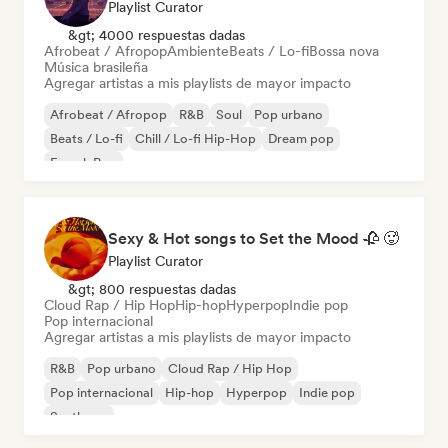
Playlist Curator
&gt; 4000 respuestas dadas
Afrobeat / Afropop
Ambiente
Beats / Lo-fi
Bossa nova
Música brasileña
Agregar artistas a mis playlists de mayor impacto
Afrobeat / Afropop
R&B
Soul
Pop urbano
Beats / Lo-fi
Chill / Lo-fi Hip-Hop
Dream pop
French Pop
Sexy & Hot songs to Set the Mood 🥀 🥵
Playlist Curator
&gt; 800 respuestas dadas
Cloud Rap / Hip Hop
Hip-hop
Hyperpop
Indie pop
Pop internacional
Agregar artistas a mis playlists de mayor impacto
R&B
Pop urbano
Cloud Rap / Hip Hop
Pop internacional
Hip-hop
Hyperpop
Indie pop
Synthpop