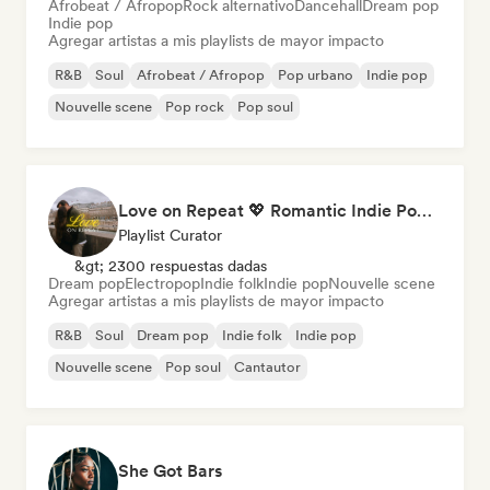
Afrobeat / Afropop
Rock alternativo
Dancehall
Dream pop
Indie pop
Agregar artistas a mis playlists de mayor impacto
R&B
Soul
Afrobeat / Afropop
Pop urbano
Indie pop
Nouvelle scene
Pop rock
Pop soul
Love on Repeat 💖 Romantic Indie Pop, Neo Soul & Singer-Songwriter
Playlist Curator
&gt; 2300 respuestas dadas
Dream pop
Electropop
Indie folk
Indie pop
Nouvelle scene
Agregar artistas a mis playlists de mayor impacto
R&B
Soul
Dream pop
Indie folk
Indie pop
Nouvelle scene
Pop soul
Cantautor
She Got Bars