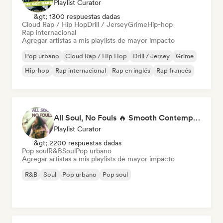
Playlist Curator
&gt; 1300 respuestas dadas
Cloud Rap / Hip Hop
Drill / Jersey
Grime
Hip-hop
Rap internacional
Agregar artistas a mis playlists de mayor impacto
Pop urbano
Cloud Rap / Hip Hop
Drill / Jersey
Grime
Hip-hop
Rap internacional
Rap en inglés
Rap francés
All Soul, No Fouls 🔥 Smooth Contemporary R&B & Neo Soul
Playlist Curator
&gt; 2200 respuestas dadas
Pop soul
R&B
Soul
Pop urbano
Agregar artistas a mis playlists de mayor impacto
R&B
Soul
Pop urbano
Pop soul