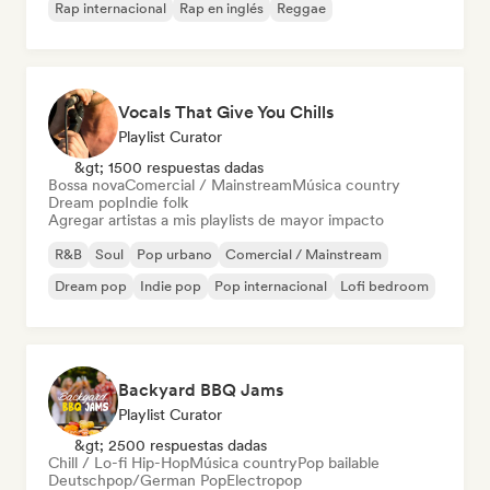
Rap internacional
Rap en inglés
Reggae
Vocals That Give You Chills
Playlist Curator
&gt; 1500 respuestas dadas
Bossa nova
Comercial / Mainstream
Música country
Dream pop
Indie folk
Agregar artistas a mis playlists de mayor impacto
R&B
Soul
Pop urbano
Comercial / Mainstream
Dream pop
Indie pop
Pop internacional
Lofi bedroom
Backyard BBQ Jams
Playlist Curator
&gt; 2500 respuestas dadas
Chill / Lo-fi Hip-Hop
Música country
Pop bailable
Deutschpop/German Pop
Electropop