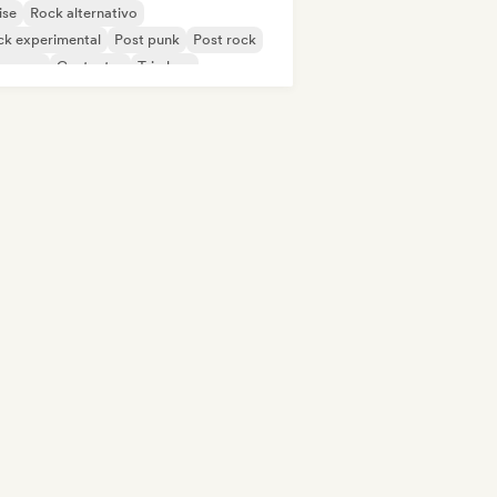
ise
Rock alternativo
ck experimental
Post punk
Post rock
oegaze
Cantautor
Trip hop