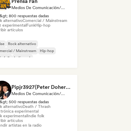
Prensa Fan
Medios De Comunicación/Periodista
&gt; 800 respuestas dadas
k alternativo
Comercial / Mainstream
z experimental
Funk
Hip-hop
ibir artículos
ise
Rock alternativo
mercial / Mainstream
Hip-hop
ie folk
Indie rock
al / Heavy metal
Pop rock
Pipjr3927(Peter Doherty)
Medios De Comunicación/Periodista, Emisoras De Radio
&gt; 500 respuestas dadas
k alternativo
Death / Thrash
ctrónica experimental
k experimental
Indie folk
ibir artículos
ndir artistas en la radio