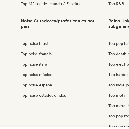
Top Música del mundo / Espiritual
Top R&B
Noise Curadores/profesionales por
Reino Uni
país
subgéner
Top noise brasil
Top pop bai
Top noise francia
Top death /
Top noise italia
Top electr
Top noise méxico
Top hardco
Top noise españa
Top indie p
Top noise estados unidos
Top metal 
Top metal /
Top pop ro
Top pop sou