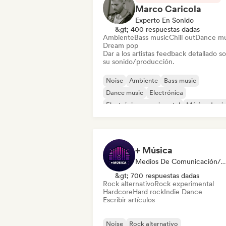
Marco Caricola
Experto En Sonido
&gt; 400 respuestas dadas
Ambiente
Bass music
Chill out
Dance mu
Dream pop
Dar a los artistas feedback detallado s
su sonido/producción.
Noise
Ambiente
Bass music
Dance music
Electrónica
Electrónica experimental
Música de ci
Hard Techno
+ Música
Medios De Comunicación/Peri
&gt; 700 respuestas dadas
Rock alternativo
Rock experimental
Hardcore
Hard rock
Indie Dance
Escribir artículos
Noise
Rock alternativo