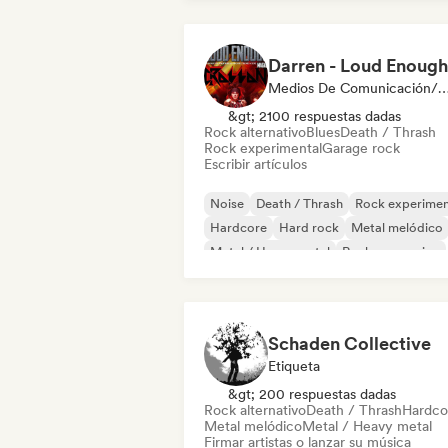
Medios De Comunicación/Peri
&gt; 2100 respuestas dadas
Rock alternativo
Blues
Death / Thrash
Rock experimental
Garage rock
Escribir artículos
Noise
Death / Thrash
Rock experimen
Hardcore
Hard rock
Metal melódico
Metal / Heavy metal
Rock progresivo
Schaden Collective
Etiqueta
&gt; 200 respuestas dadas
Rock alternativo
Death / Thrash
Hardco
Metal melódico
Metal / Heavy metal
Firmar artistas o lanzar su música