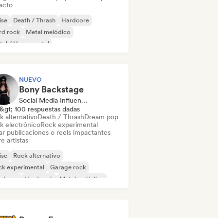
acto
ise
Death / Thrash
Hardcore
rd rock
Metal melódico
al / Heavy metal
NUEVO
Bony Backstage
Social Media Influencer
&gt; 100 respuestas dadas
k alternativo
Death / Thrash
Dream pop
k electrónico
Rock experimental
ar publicaciones o reels impactantes
e artistas
ise
Rock alternativo
ck experimental
Garage rock
rdcore
Hard rock
Metal melódico
al / Heavy metal