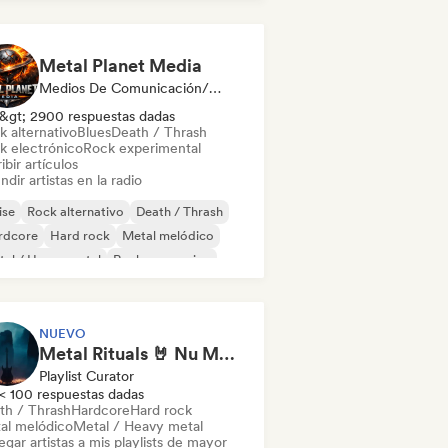
Metal Planet Media
Medios De Comunicación/Periodista, Emisoras De Radio
&gt; 2900 respuestas dadas
k alternativo
Blues
Death / Thrash
k electrónico
Rock experimental
ibir artículos
ndir artistas en la radio
ise
Rock alternativo
Death / Thrash
rdcore
Hard rock
Metal melódico
al / Heavy metal
Rock progresivo
NUEVO
Metal Rituals 🤘 Nu Metal, Alt Metal & Progressive Metal
Playlist Curator
< 100 respuestas dadas
th / Thrash
Hardcore
Hard rock
al melódico
Metal / Heavy metal
gar artistas a mis playlists de mayor