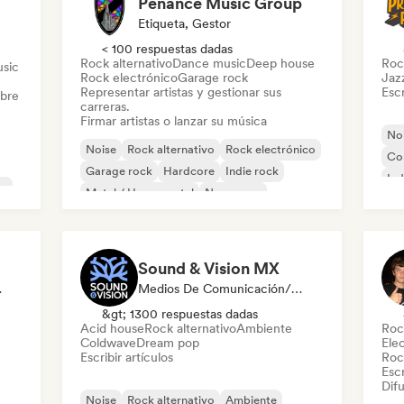
Penance Music Group
Etiqueta, Gestor
< 100 respuestas dadas
Rock alternativo
Dance music
Deep house
Roc
sic
Rock electrónico
Garage rock
Jaz
Representar artistas y gestionar sus
Escr
obre
carreras.
Firmar artistas o lanzar su música
No
Noise
Rock alternativo
Rock electrónico
Co
Garage rock
Hardcore
Indie rock
Ind
ne
Metal / Heavy metal
New wave
Met
Sound & Vision MX
odista
Medios De Comunicación/Periodista
&gt; 1300 respuestas dadas
Acid house
Rock alternativo
Ambiente
Roc
Coldwave
Dream pop
Ele
Escribir artículos
Roc
Escr
Difu
Noise
Rock alternativo
Ambiente