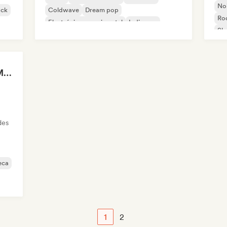
No
ock
Coldwave
Dream pop
Ro
Electrónica experimental
Indie pop
Sh
Indie rock
Lucas OHN / Doozy Magazine
des
eca
1
2