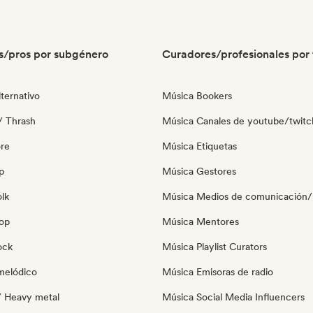
s/pros por subgénero
Curadores/profesionales por 
ternativo
Música Bookers
/ Thrash
Música Canales de youtube/twitc
re
Música Etiquetas
p
Música Gestores
olk
Música Medios de comunicación/P
pop
Música Mentores
ock
Música Playlist Curators
melódico
Música Emisoras de radio
/ Heavy metal
Música Social Media Influencers