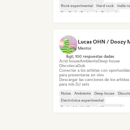
Rock experimental
Hard rock
Indie r
Pop Punk
Post punk
Post rock
Mentor
&gt; 100 respuestas dadas
Acid house
Ambiente
Deep house
Discoteca
Dub
Conectar a los artistas con oportunida
para presentarse en vivo
Descargar las canciones de los artistas
para mis DJ sets
Noise
Ambiente
Deep house
Discot
Electrónica experimental
Funky / Jackin House
House music
Nu-disco / Italo