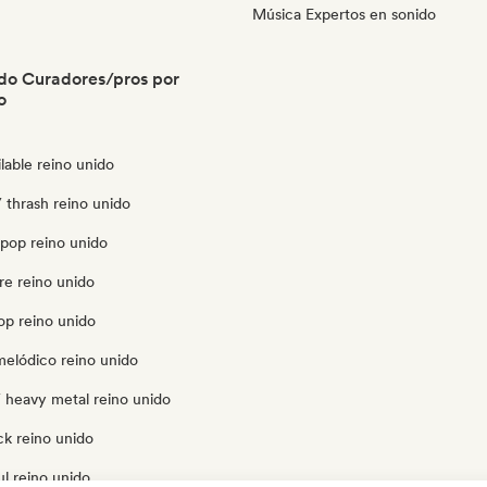
Música Expertos en sonido
do Curadores/pros por
o
lable reino unido
 thrash reino unido
opop reino unido
re reino unido
op reino unido
melódico reino unido
 heavy metal reino unido
ck reino unido
l reino unido