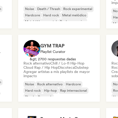
imp
h
Noise
Death / Thrash
Rock experimental
No
Hardcore
Hard rock
Metal melódico
Ha
Metal / Heavy metal
Rock progresivo
Met
GYM TRAP
odista
Playlist Curator
&gt; 2700 respuestas dadas
Rock alternativo
Chill / Lo-fi Hip-Hop
Roc
e
Cloud Rap / Hip Hop
Discoteca
Dubstep
Roc
Agregar artistas a mis playlists de mayor
Cre
impacto
sobr
h
Noise
Rock alternativo
Hardcore
No
Hard rock
Hip-hop
Rap internacional
Ro
Phonk
Pop rock
Ha
Met