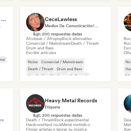
Darren - Loud Enough Magazine
CeceLawless
odista
Medios De Comunicación/Periodista
&gt; 200 respuestas dadas
Afrobeat / Afropop
Rock alternativo
Roc
Comercial / Mainstream
Death / Thrash
Roc
Drum and Bass
Escr
Escribir artículos
Difu
tal
Noise
Comercial / Mainstream
No
Death / Thrash
Drum and Bass
Ha
Jazz fusión
Hardcore
Indie rock
Met
Metal / Heavy metal
Heavy Metal Records
Etiqueta
&gt; 200 respuestas dadas
re
Death / Thrash
Rock experimental
Dea
Hardcore
Hard rock
Metal melódico
Met
Firmar artistas o lanzar su música
Agre