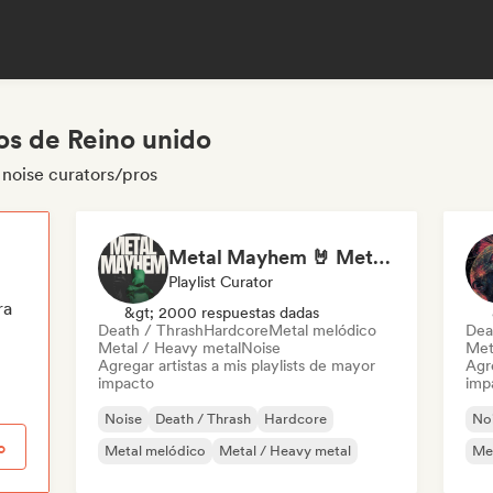
os de Reino unido
 noise curators/pros
Metal Mayhem 🤘 Metalcore, Deathcore & Progressive Metal
Playlist Curator
ra
&gt; 2000 respuestas dadas
Death / Thrash
Hardcore
Metal melódico
Dea
Metal / Heavy metal
Noise
Met
Agregar artistas a mis playlists de mayor
Agre
impacto
imp
Noise
Death / Thrash
Hardcore
No
o
Metal melódico
Metal / Heavy metal
Me