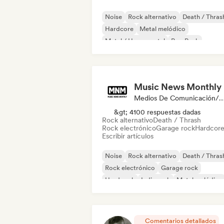
Noise
Rock alternativo
Death / Thras
Hardcore
Metal melódico
Metal / Heavy metal
Pop Punk
Post punk
Music News Monthly
Medios De Comunicación/Peri
&gt; 4100 respuestas dadas
Rock alternativo
Death / Thrash
Rock electrónico
Garage rock
Hardcor
Escribir artículos
Noise
Rock alternativo
Death / Thras
Rock electrónico
Garage rock
Hard rock
Indie rock
Metal melódico
Comentarios detallados