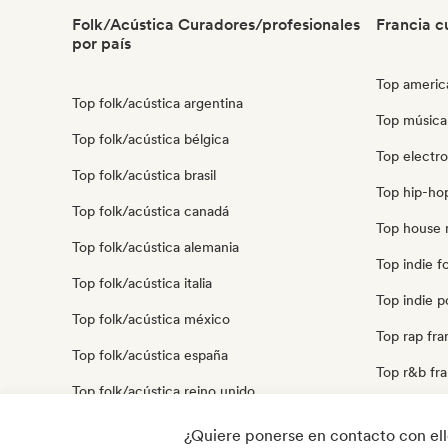
Folk/Acústica Curadores/profesionales
Francia c
por país
Top americ
Top folk/acústica argentina
Top música
Top folk/acústica bélgica
Top electro
Top folk/acústica brasil
Top hip-hop
Top folk/acústica canadá
Top house 
Top folk/acústica alemania
Top indie fo
Top folk/acústica italia
Top indie p
Top folk/acústica méxico
Top rap fra
Top folk/acústica españa
Top r&b fra
Top folk/acústica reino unido
Top cantaut
Top folk/acústica estados unidos
¿Quiere ponerse en contacto con el