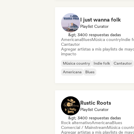
I just wanna folk
Playlist Curator
&gt; 3400 respuestas dadas
Americana
Blues
Música country
Indie f
Cantautor
Agregar artistas a mis playlists de may
impacto
Música country
Indie folk
Cantautor
Americana
Blues
Rustic Roots
Playlist Curator
&gt; 3400 respuestas dadas
Rock alternativo
Americana
Blues
Comercial / Mainstream
Música count
Agregar artistas a mis playlists de may