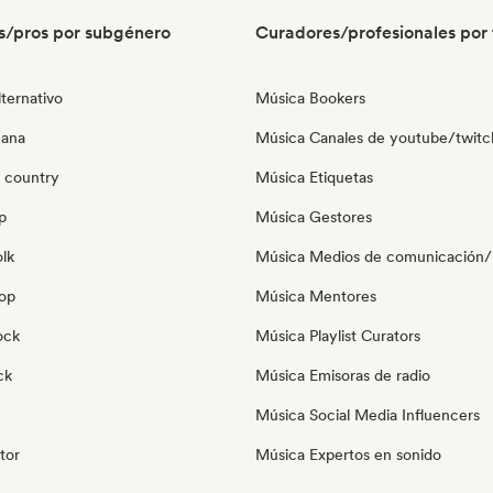
s/pros por subgénero
Curadores/profesionales por 
ternativo
Música Bookers
cana
Música Canales de youtube/twitc
 country
Música Etiquetas
p
Música Gestores
olk
Música Medios de comunicación/P
pop
Música Mentores
ock
Música Playlist Curators
ck
Música Emisoras de radio
Música Social Media Influencers
tor
Música Expertos en sonido