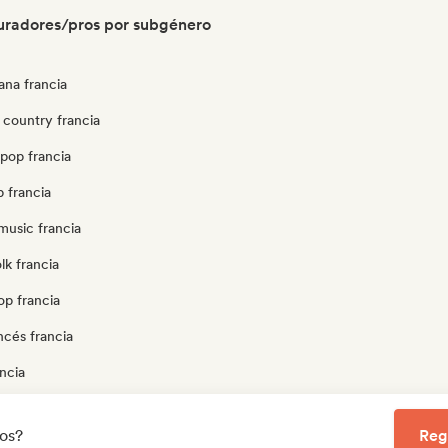
uradores/pros por subgénero
ana francia
 country francia
pop francia
 francia
music francia
lk francia
op francia
ncés francia
ncia
or francia
los?
Reg