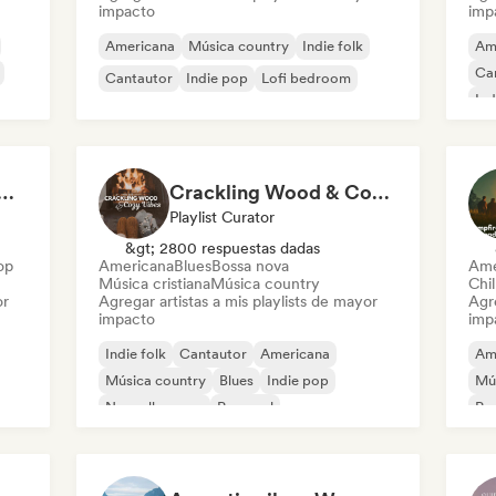
impacto
imp
Americana
Música country
Indie folk
Am
Ca
Cantautor
Indie pop
Lofi bedroom
Ind
at 💖 Romantic Indie Pop, Neo Soul & Singer-Songwriter
Crackling Wood & Cozy Vibes 🔥 Singer-Songwriter, Dream Pop & Bedroom Pop
Playlist Curator
&gt; 2800 respuestas dadas
op
Americana
Blues
Bossa nova
Ame
Música cristiana
Música country
Chil
or
Agregar artistas a mis playlists de mayor
Agre
impacto
imp
Indie folk
Cantautor
Americana
Am
Música country
Blues
Indie pop
Mú
Nouvelle scene
Pop soul
Pop