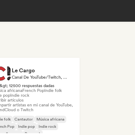
Le Cargo
Canal De YouTube/Twitch, Medios De Comunicación/Periodista
&gt; 12500 respuestas dadas
ica africana
French Pop
Indie folk
ie pop
Indie rock
ibir artículos
partir artistas en mi canal de YouTube,
ndCloud o Twitch
ie folk
Cantautor
Música africana
ench Pop
Indie pop
Indie rock
velle scene
Pop rock