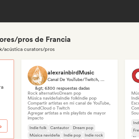
ores/pros de Francia
k/acústica curators/pros
alexrainbirdMusic
Canal De YouTube/Twitch, Playlist Curator
ra
&gt; 6300 respuestas dadas
Rock alternativo
Dream pop
Mús
Música navideña
Indie folk
Indie pop
Ind
Compartir artistas en mi canal de YouTube,
Escr
SoundCloud o Twitch
Com
Agregar artistas a mis playlists de mayor
Sou
impacto
Ind
o
Indie folk
Cantautor
Dream pop
Fr
Música navideña
Indie pop
Indie rock
Nou