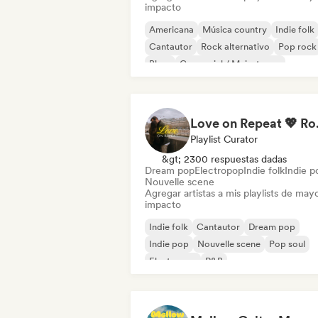
impacto
Americana
Música country
Indie folk
Cantautor
Rock alternativo
Pop rock
Blues
Comercial / Mainstream
Love on Repe
Playlist Curator
&gt; 2300 respuestas dadas
Dream pop
Electropop
Indie folk
Indie p
Nouvelle scene
Agregar artistas a mis playlists de may
impacto
Indie folk
Cantautor
Dream pop
Indie pop
Nouvelle scene
Pop soul
Electropop
R&B