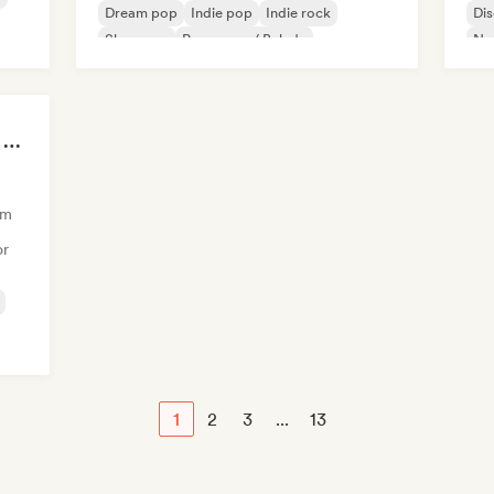
Dream pop
Indie pop
Indie rock
Di
Shoegaze
Pop suave / Balada
Nou
Sad songs to cry your eyes out
am
or
1
2
3
...
13