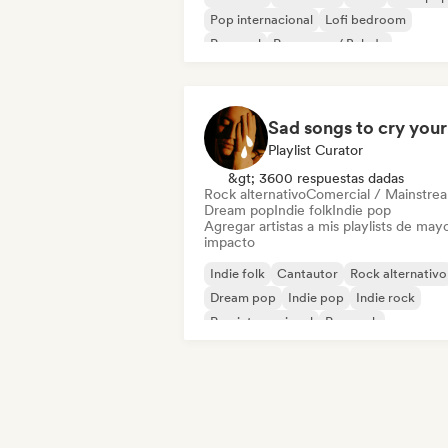
Pop internacional
Lofi bedroom
Pop soul
Pop suave / Balada
Playlist Curator
&gt; 3600 respuestas dadas
Rock alternativo
Comercial / Mainstre
Dream pop
Indie folk
Indie pop
Agregar artistas a mis playlists de may
impacto
Indie folk
Cantautor
Rock alternativo
Dream pop
Indie pop
Indie rock
Pop internacional
Pop rock