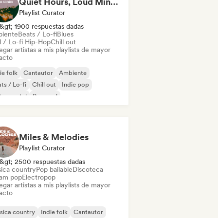
Quiet Hours, Loud Minds 🔮 Singer-Songwriter, Bedroom Pop & Dream Pop
Playlist Curator
&gt; 1900 respuestas dadas
iente
Beats / Lo-fi
Blues
l / Lo-fi Hip-Hop
Chill out
gar artistas a mis playlists de mayor
acto
ie folk
Cantautor
Ambiente
ts / Lo-fi
Chill out
Indie pop
trumental
Pop soul
Miles & Melodies
Playlist Curator
&gt; 2500 respuestas dadas
ica country
Pop bailable
Discoteca
am pop
Electropop
gar artistas a mis playlists de mayor
acto
sica country
Indie folk
Cantautor