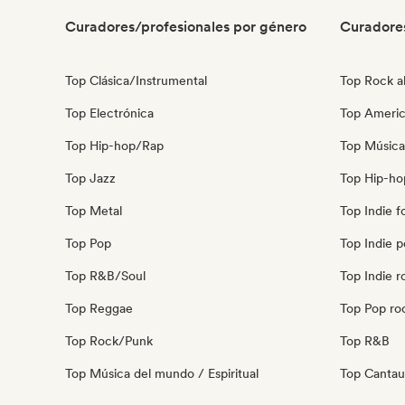
Curadores/profesionales por género
Curadore
Top Clásica/Instrumental
Top Rock al
Top Electrónica
Top Ameri
Top Hip-hop/Rap
Top Música
Top Jazz
Top Hip-ho
Top Metal
Top Indie f
Top Pop
Top Indie 
Top R&B/Soul
Top Indie r
Top Reggae
Top Pop ro
Top Rock/Punk
Top R&B
Top Música del mundo / Espiritual
Top Cantau