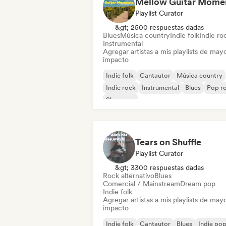
Playlist Curator
&gt; 2500 respuestas dadas
Blues
Música country
Indie folk
Indie ro
Instrumental
Agregar artistas a mis playlists de may
impacto
Indie folk
Cantautor
Música country
Indie rock
Instrumental
Blues
Pop r
Shoegaze
Tears on Shuffle
Playlist Curator
&gt; 3300 respuestas dadas
Rock alternativo
Blues
Comercial / Mainstream
Dream pop
Indie folk
Agregar artistas a mis playlists de may
impacto
Indie folk
Cantautor
Blues
Indie po