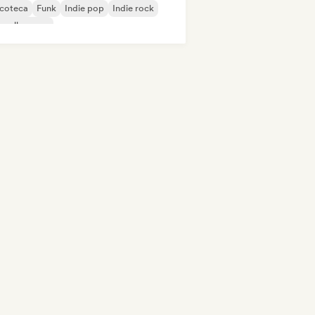
scoteca
Funk
Indie pop
Indie rock
velle scene