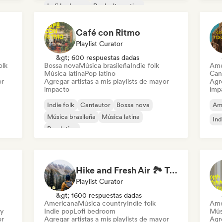
Lofi bedroom
Rock alternativo
Café con Ritmo
Playlist Curator
&gt; 600 respuestas dadas
olk
Bossa nova
Música brasileña
Indie folk
Ame
Música latina
Pop latino
Can
or
Agregar artistas a mis playlists de mayor
Agre
impacto
imp
Indie folk
Cantautor
Bossa nova
Am
Música brasileña
Música latina
Ind
Pop latino
Hike and Fresh Air 🏞️ Trail-Ready Indie Folk & Acoustic
Playlist Curator
&gt; 1600 respuestas dadas
Americana
Música country
Indie folk
Ame
ry
Indie pop
Lofi bedroom
Mús
or
Agregar artistas a mis playlists de mayor
Agre