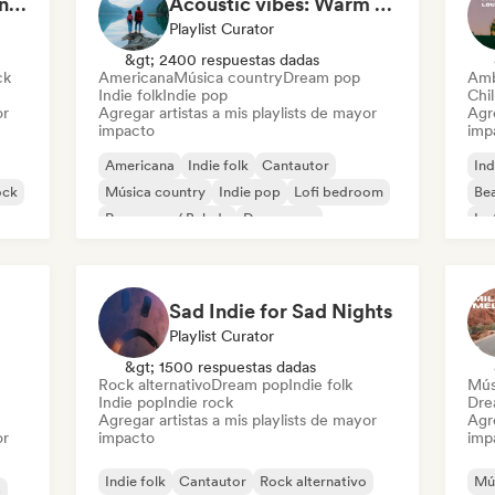
Mellow Guitar Moments 🎸 Acoustic Indie Folk & Singer-Songwriter
Acoustic vibes: Warm Melodies, Indie Folk & Singer-Songwriter 🏞️
Playlist Curator
&gt; 2400 respuestas dadas
ck
Americana
Música country
Dream pop
Amb
Indie folk
Indie pop
Chil
or
Agregar artistas a mis playlists de mayor
Agre
impacto
imp
Americana
Indie folk
Cantautor
Ind
ock
Música country
Indie pop
Lofi bedroom
Bea
Pop suave / Balada
Dream pop
Ins
Sad Indie for Sad Nights
Playlist Curator
&gt; 1500 respuestas dadas
Rock alternativo
Dream pop
Indie folk
Mús
Indie pop
Indie rock
Dre
Agregar artistas a mis playlists de mayor
Agre
or
impacto
imp
Indie folk
Cantautor
Rock alternativo
Mú
p