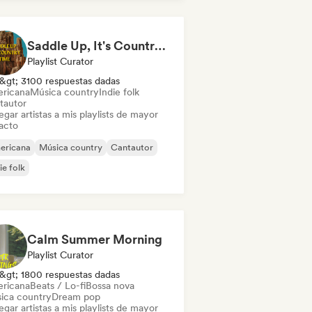
Saddle Up, It's Country Time 🤠 Outlaw Country, Americana & Country Rock
Playlist Curator
&gt; 3100 respuestas dadas
ricana
Música country
Indie folk
tautor
gar artistas a mis playlists de mayor
acto
ericana
Música country
Cantautor
ie folk
Calm Summer Morning
Playlist Curator
&gt; 1800 respuestas dadas
ricana
Beats / Lo-fi
Bossa nova
ica country
Dream pop
gar artistas a mis playlists de mayor