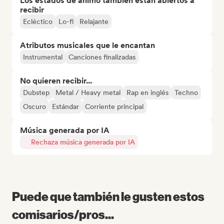
Los estados de ánimo también están abiertos a
recibir
Ecléctico
Lo-fi
Relajante
Atributos musicales que le encantan
Instrumental
Canciones finalizadas
No quieren recibir...
Dubstep
Metal / Heavy metal
Rap en inglés
Techno
Oscuro
Estándar
Corriente principal
Música generada por IA
Rechaza música generada por IA
Puede que también le gusten estos
comisarios/pros...