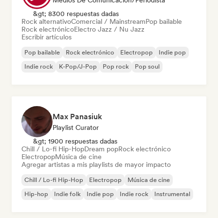
Medios De Comunicación/Periodista
&gt; 8300 respuestas dadas
Rock alternativo
Comercial / Mainstream
Pop bailable
Rock electrónico
Electro Jazz / Nu Jazz
Escribir artículos
Pop bailable
Rock electrónico
Electropop
Indie pop
Indie rock
K-Pop/J-Pop
Pop rock
Pop soul
Max Panasiuk
Playlist Curator
&gt; 1900 respuestas dadas
Chill / Lo-fi Hip-Hop
Dream pop
Rock electrónico
Electropop
Música de cine
Agregar artistas a mis playlists de mayor impacto
Chill / Lo-fi Hip-Hop
Electropop
Música de cine
Hip-hop
Indie folk
Indie pop
Indie rock
Instrumental