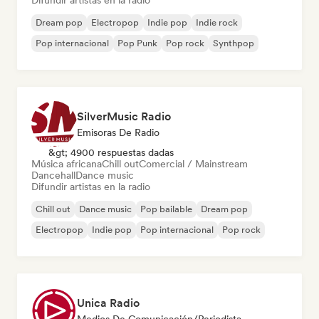
Difundir artistas en la radio
Dream pop
Electropop
Indie pop
Indie rock
Pop internacional
Pop Punk
Pop rock
Synthpop
SilverMusic Radio
Emisoras De Radio
&gt; 4900 respuestas dadas
Música africana
Chill out
Comercial / Mainstream
Dancehall
Dance music
Difundir artistas en la radio
Chill out
Dance music
Pop bailable
Dream pop
Electropop
Indie pop
Pop internacional
Pop rock
Unica Radio