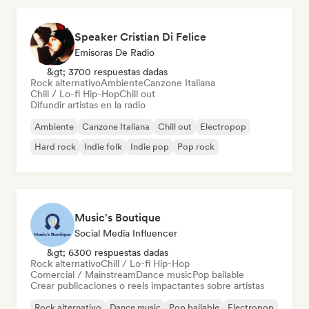
Speaker Cristian Di Felice
Emisoras De Radio
&gt; 3700 respuestas dadas
Rock alternativo
Ambiente
Canzone Italiana
Chill / Lo-fi Hip-Hop
Chill out
Difundir artistas en la radio
Ambiente
Canzone Italiana
Chill out
Electropop
Hard rock
Indie folk
Indie pop
Pop rock
Music's Boutique
Social Media Influencer
&gt; 6300 respuestas dadas
Rock alternativo
Chill / Lo-fi Hip-Hop
Comercial / Mainstream
Dance music
Pop bailable
Crear publicaciones o reels impactantes sobre artistas
Rock alternativo
Dance music
Pop bailable
Electropop