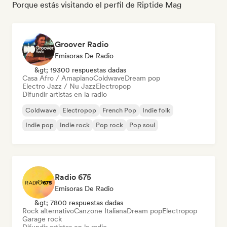
Porque estás visitando el perfil de Riptide Mag
Groover Radio
Emisoras De Radio
&gt; 19300 respuestas dadas
Casa Afro / Amapiano
Coldwave
Dream pop
Electro Jazz / Nu Jazz
Electropop
Difundir artistas en la radio
Coldwave
Electropop
French Pop
Indie folk
Indie pop
Indie rock
Pop rock
Pop soul
Radio 675
Emisoras De Radio
&gt; 7800 respuestas dadas
Rock alternativo
Canzone Italiana
Dream pop
Electropop
Garage rock