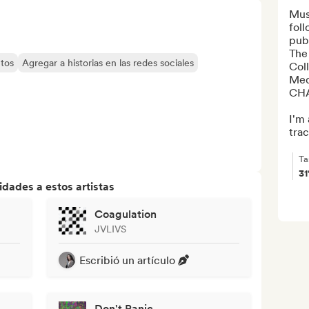
Musi
foll
publ
The 
tos
Agregar a historias en las redes sociales
Col
Med
CHA
I'm 
trac
Ta
3
dades a estos artistas
Coagulation
JVLIVS
Escribió un artículo
Don't Panic