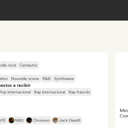
ndie rock
Cantautor
atino
Nouvelle scene
R&B
Synthwave
stos a recibir
Pop internacional
Rap internacional
Rap francés
Med
Com
AYE
M83
Chromeo
Jack Hawitt