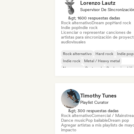
Lorenzo Lautz
Supervisor De Sincronizació
&gt; 1600 respuestas dadas
Rock alternativo
Dream pop
Hard rock
Indie pop
Indie rock
Licenciar o representar canciones de
artistas para sincronización de proyec
audiovisuales
Rock alternativo
Hard rock
Indie pop
Indie rock
Metal / Heavy metal
New wave
Post punk
Rock psicodéli
Timothy Tunes
Playlist Curator
&gt; 300 respuestas dadas
Rock alternativo
Comercial / Mainstre
Dance music
Pop bailable
Dream pop
Agregar artistas a mis playlists de may
impacto