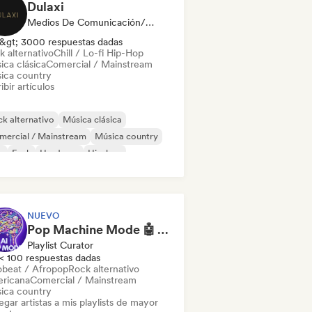
Dulaxi
Medios De Comunicación/Periodista
&gt; 3000 respuestas dadas
k alternativo
Chill / Lo-fi Hip-Hop
ica clásica
Comercial / Mainstream
ica country
ibir artículos
k alternativo
Música clásica
mercial / Mainstream
Música country
b
Funk
Hardcore
Hip-hop
NUEVO
Pop Machine Mode 🤖 AI Music, Indie Pop & Dream Pop
Playlist Curator
< 100 respuestas dadas
obeat / Afropop
Rock alternativo
ricana
Comercial / Mainstream
ica country
gar artistas a mis playlists de mayor