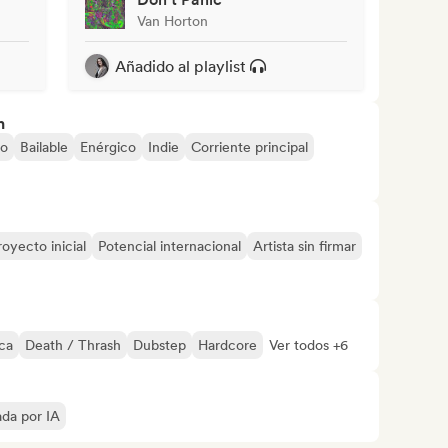
Van Horton
Añadido al playlist
n
vo
Bailable
Enérgico
Indie
Corriente principal
royecto inicial
Potencial internacional
Artista sin firmar
ca
Death / Thrash
Dubstep
Hardcore
Ver todos +6
ada por IA