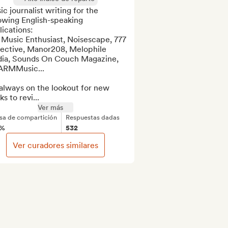
c journalist writing for the 
owing English-speaking 
ications:

Music Enthusiast, Noisescape, 777 
lective, Manor208, Melophile 
ia, Sounds On Couch Magazine, 
RMMusic...

always on the lookout for new 
ks to revi...
Ver más
sa de compartición
Respuestas dadas
1%
532
Ver curadores similares