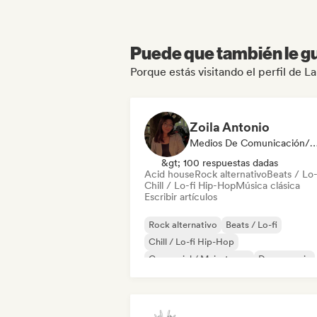
Puede que también le gu
Porque estás visitando el perfil de L
Zoila Antonio
Medios De Comunicación/Peri
&gt; 100 respuestas dadas
Acid house
Rock alternativo
Beats / Lo-
Chill / Lo-fi Hip-Hop
Música clásica
Escribir artículos
Rock alternativo
Beats / Lo-fi
Chill / Lo-fi Hip-Hop
Comercial / Mainstream
Dance music
Discoteca
Dream pop
House music