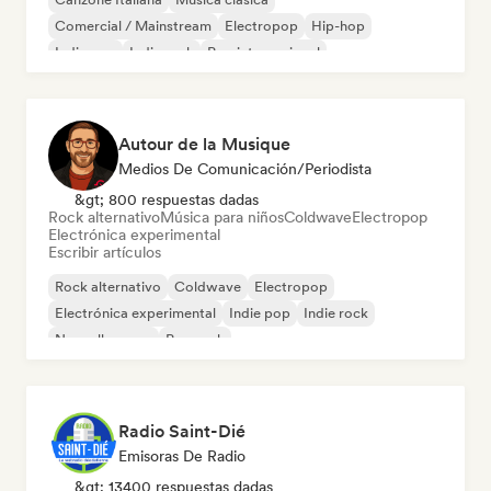
Comercial / Mainstream
Electropop
Hip-hop
Indie pop
Indie rock
Pop internacional
Autour de la Musique
Medios De Comunicación/Periodista
&gt; 800 respuestas dadas
Rock alternativo
Música para niños
Coldwave
Electropop
Electrónica experimental
Escribir artículos
Rock alternativo
Coldwave
Electropop
Electrónica experimental
Indie pop
Indie rock
Nouvelle scene
Pop rock
Radio Saint-Dié
Emisoras De Radio
&gt; 13400 respuestas dadas