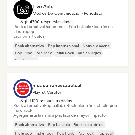
Live Actu
Medios De Comunicación/Periodista
&gt; 4700 respuestas dadas
Rock alternativo
Dance music
Pop bailable
Electrónica
Electropop
Escribir artículos
Rock alternativo
Pop internacional
Nouvelle scene
Pop Punk
Pop rock
Punk Rock
Rap en inglés
Rap francés
musicafrancesaactual
Playlist Curator
&gt; 1100 respuestas dadas
Rock alternativo
Pop bailable
Rock electrónico
Indie pop
Indie rock
Agregar artistas a mis playlists de mayor impacto
Rock alternativo
Pop bailable
Rock electrónico
Indie pop
Indie rock
Pop Punk
Pop rock
Pop soul