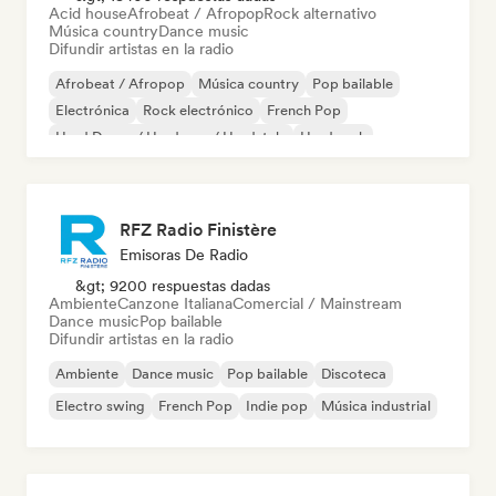
Acid house
Afrobeat / Afropop
Rock alternativo
Música country
Dance music
Difundir artistas en la radio
Afrobeat / Afropop
Música country
Pop bailable
Electrónica
Rock electrónico
French Pop
Hard Dance / Hardcore / Hardstyle
Hard rock
RFZ Radio Finistère
Emisoras De Radio
&gt; 9200 respuestas dadas
Ambiente
Canzone Italiana
Comercial / Mainstream
Dance music
Pop bailable
Difundir artistas en la radio
Ambiente
Dance music
Pop bailable
Discoteca
Electro swing
French Pop
Indie pop
Música industrial