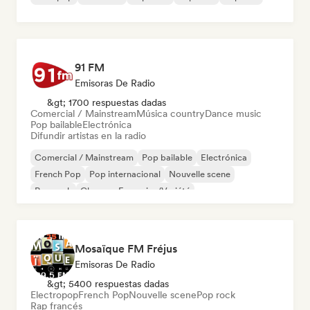
91 FM
Emisoras De Radio
&gt; 1700 respuestas dadas
Comercial / Mainstream
Música country
Dance music
Pop bailable
Electrónica
Difundir artistas en la radio
Comercial / Mainstream
Pop bailable
Electrónica
French Pop
Pop internacional
Nouvelle scene
Pop rock
Chanson Française/Variété
Mosaïque FM Fréjus
Emisoras De Radio
&gt; 5400 respuestas dadas
Electropop
French Pop
Nouvelle scene
Pop rock
Rap francés