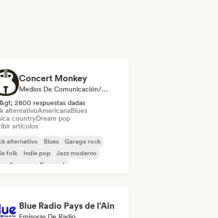
Concert Monkey
Medios De Comunicación/Periodista
&gt; 2800 respuestas dadas
k alternativo
Americana
Blues
ica country
Dream pop
ibir artículos
k alternativo
Blues
Garage rock
ie folk
Indie pop
Jazz moderno
velle scene
Pop rock
Blue Radio Pays de l'Ain
Emisoras De Radio