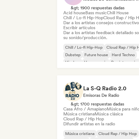
&gt; 1900 respuestas dadas
Acid house
Bass music
Chill House
Chill / Lo-fi Hip-Hop
Cloud Rap / Hip 
Dar a los artistas consejos constructivo
Escribir artículos
Dar a los artistas feedback detallado s
su sonido/producción.
Chill / Lo-fi Hip-Hop
Cloud Rap / Hip 
Dubstep
Future house
Hard Techno
Hip-hop
House music
Rap internacion
La S-Q Radio 2.0
Emisoras De Radio
&gt; 1700 respuestas dadas
Casa Afro / Amapiano
Música para niñ
Música cristiana
Música clásica
Cloud Rap / Hip Hop
Difundir artistas en la radio
Música cristiana
Cloud Rap / Hip Hop