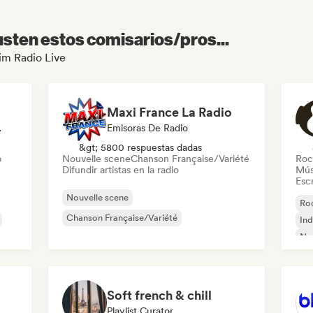
sten estos comisarios/pros...
lim Radio Live
Maxi France La Radio
odista
Emisoras De Radio
&gt; 5800 respuestas dadas
p
Nouvelle scene
Chanson Française/Variété
Roc
Difundir artistas en la radio
Mús
Escr
Nouvelle scene
Roc
Chanson Française/Variété
Ind
Nou
Soft french & chill
 En Sonido
Playlist Curator