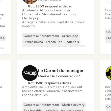
&gt; 2300 respuestas dadas
Afrobeat / Afropop
Bossa nova
Com
Hop
Comercial / Mainstream
Dream pop
Dre
s
Electropop
Difu
Agregar artistas a mis playlists de mayor
obre
impacto
Co
Comercial / Mainstream
Dream pop
Hop
Fr
French house
French Pop
Indie folk
Ne
Indie pop
Pop internacional
Cantautor
al
Le Carnet du manager
Medios De Comunicación/Periodista
&gt; 1500 respuestas dadas
os
Ambiente
Chill / Lo-fi Hip-Hop
Chill out
Roc
Música clásica
Comercial / Mainstream
Chil
Escribir artículos
Com
Difu
Comercial / Mainstream
Música country
Chi
Pop bailable
Indie folk
Nouvelle scene