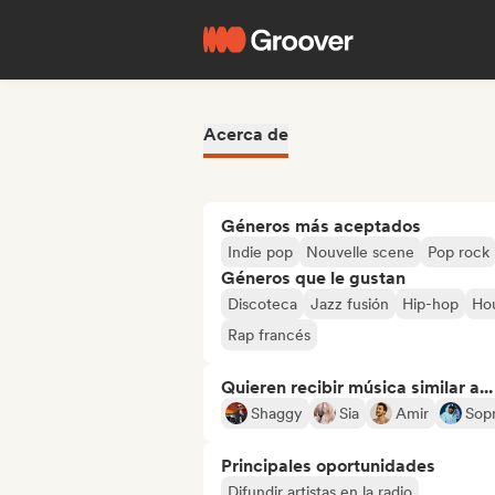
Acerca de
Géneros más aceptados
Indie pop
Nouvelle scene
Pop rock
Géneros que le gustan
Discoteca
Jazz fusión
Hip-hop
Ho
Rap francés
Quieren recibir música similar a...
Shaggy
Sia
Amir
Sop
Principales oportunidades
Difundir artistas en la radio