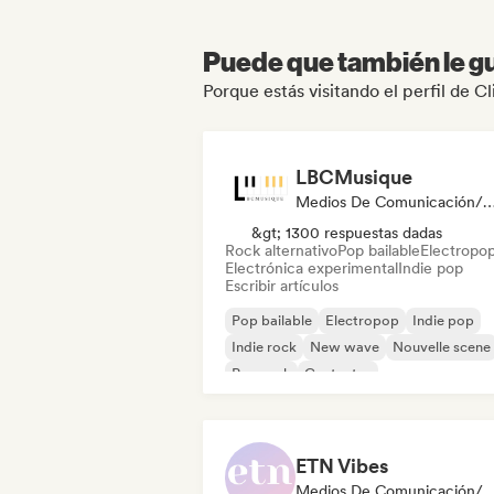
Puede que también le gu
Porque estás visitando el perfil de C
LBCMusique
Medios De Comunicación/Peri
&gt; 1300 respuestas dadas
Rock alternativo
Pop bailable
Electropo
Electrónica experimental
Indie pop
Escribir artículos
Pop bailable
Electropop
Indie pop
Indie rock
New wave
Nouvelle scene
Pop rock
Cantautor
ETN Vibes
Medios De Comunicación/Periodista, Mentor, Experto