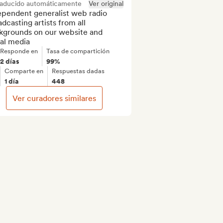
raducido automáticamente
Ver original
ependent generalist web radio 
dcasting artists from all 
kgrounds on our website and 
ial media
Responde en
Tasa de compartición
2 días
99%
Comparte en
Respuestas dadas
1 día
448
Ver curadores similares