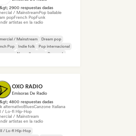
&gt; 2900 respuestas dadas
ercial / Mainstream
Pop bailable
am pop
French Pop
Funk
ndir artistas en la radio
mercial / Mainstream
Dream pop
ench Pop
Indie folk
Pop internacional
w wave
Nouvelle scene
Pop rock
OXO RADIO
Emisoras De Radio
&gt; 4800 respuestas dadas
k alternativo
Blues
Canzone Italiana
l / Lo-fi Hip-Hop
ercial / Mainstream
ndir artistas en la radio
ll / Lo-fi Hip-Hop