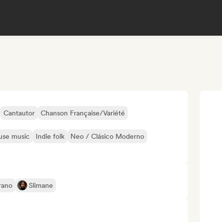
Cantautor
Chanson Française/Variété
use music
Indie folk
Neo / Clásico Moderno
rano
Slimane