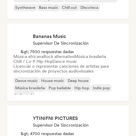
Synthwave
Bass music
Chill out
Discoteca
Bananas Music
Supervisor De Sincronización
&gt; 7500 respuestas dadas
Música africana
Rock alternativo
Música brasileña
Chill / Lo-fi Hip-Hop
Dance music
Licenciar o representar canciones de artistas para
sincronización de proyectos audiovisuales
Dance music
House music
Deep house
Música brasileña
Pop bailable
Hip-hop
Indie pop
Indie rock
YTINIFNI PICTURES
Supervisor De Sincronización
&gt; 4700 respuestas dadas