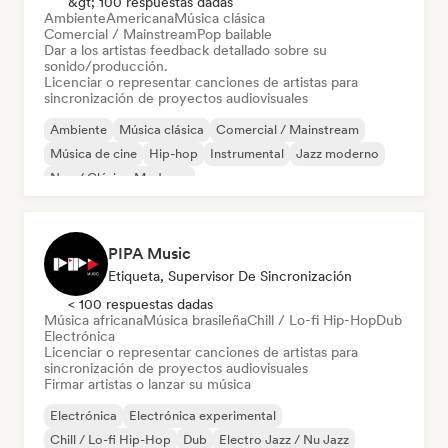
&gt; 100 respuestas dadas
Ambiente
Americana
Música clásica
Comercial / Mainstream
Pop bailable
Dar a los artistas feedback detallado sobre su
sonido/producción.
Licenciar o representar canciones de artistas para
sincronización de proyectos audiovisuales
Ambiente
Música clásica
Comercial / Mainstream
Música de cine
Hip-hop
Instrumental
Jazz moderno
Neo / Clásico Moderno
PIPA Music
Etiqueta, Supervisor De Sincronización
< 100 respuestas dadas
Música africana
Música brasileña
Chill / Lo-fi Hip-Hop
Dub
Electrónica
Licenciar o representar canciones de artistas para
sincronización de proyectos audiovisuales
Firmar artistas o lanzar su música
Electrónica
Electrónica experimental
Chill / Lo-fi Hip-Hop
Dub
Electro Jazz / Nu Jazz