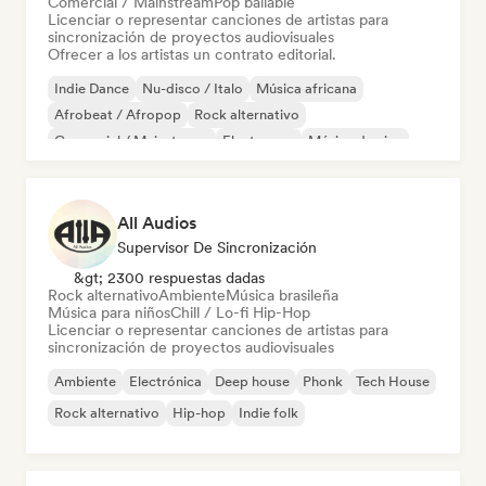
Comercial / Mainstream
Pop bailable
Licenciar o representar canciones de artistas para
sincronización de proyectos audiovisuales
Ofrecer a los artistas un contrato editorial.
Indie Dance
Nu-disco / Italo
Música africana
Afrobeat / Afropop
Rock alternativo
Comercial / Mainstream
Electropop
Música de cine
All Audios
Supervisor De Sincronización
&gt; 2300 respuestas dadas
Rock alternativo
Ambiente
Música brasileña
Música para niños
Chill / Lo-fi Hip-Hop
Licenciar o representar canciones de artistas para
sincronización de proyectos audiovisuales
Ambiente
Electrónica
Deep house
Phonk
Tech House
Rock alternativo
Hip-hop
Indie folk