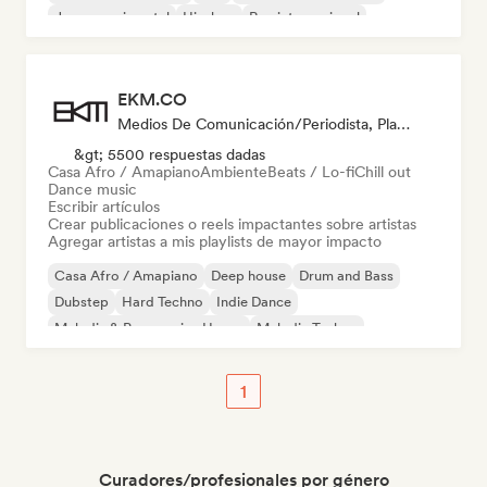
Jazz experimental
Hip-hop
Rap internacional
EKM.CO
Medios De Comunicación/Periodista, Playlist Curator
&gt; 5500 respuestas dadas
Casa Afro / Amapiano
Ambiente
Beats / Lo-fi
Chill out
Dance music
Escribir artículos
Crear publicaciones o reels impactantes sobre artistas
Agregar artistas a mis playlists de mayor impacto
Casa Afro / Amapiano
Deep house
Drum and Bass
Dubstep
Hard Techno
Indie Dance
Melodic & Progressive House
Melodic Techno
1
Curadores/profesionales por género