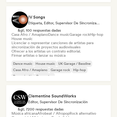
IV Songs
Etiqueta, Editor, Supervisor De Sincronización
&gt; 100 respuestas dadas
Casa Afro / Amapiano
Dance music
Garage rock
Hip-hop
House music
Licenciar o representar canciones de artistas para
sincronización de proyectos audiovisuales
Ofrecer a los artistas un contrato editorial.
Firmar artistas o lanzar su música
Dance music
House music
UK Garage / Bassline
Casa Afro / Amapiano
Garage rock
Hip-hop
Rap en inglés
Reggaeton
Clementine SoundWorks
Editor, Supervisor De Sincronización
&gt; 7200 respuestas dadas
Música africana
Afrobeat / Afropop
Rock alternativo