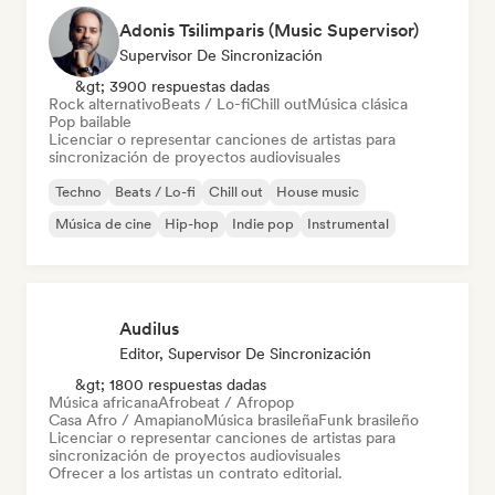
Adonis Tsilimparis (Music Supervisor)
Supervisor De Sincronización
&gt; 3900 respuestas dadas
Rock alternativo
Beats / Lo-fi
Chill out
Música clásica
Pop bailable
Licenciar o representar canciones de artistas para
sincronización de proyectos audiovisuales
Techno
Beats / Lo-fi
Chill out
House music
Música de cine
Hip-hop
Indie pop
Instrumental
Audilus
Editor, Supervisor De Sincronización
&gt; 1800 respuestas dadas
Música africana
Afrobeat / Afropop
Casa Afro / Amapiano
Música brasileña
Funk brasileño
Licenciar o representar canciones de artistas para
sincronización de proyectos audiovisuales
Ofrecer a los artistas un contrato editorial.