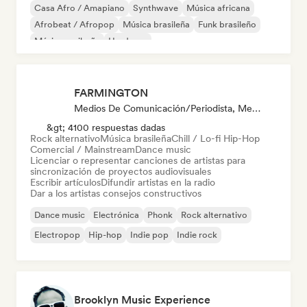
Casa Afro / Amapiano
Synthwave
Música africana
Afrobeat / Afropop
Música brasileña
Funk brasileño
Música caribeña
Hardcore
FARMINGTON
Medios De Comunicación/Periodista, Mentor, Emisoras De Radio, Supervisor De Sincronización
&gt; 4100 respuestas dadas
Rock alternativo
Música brasileña
Chill / Lo-fi Hip-Hop
Comercial / Mainstream
Dance music
Licenciar o representar canciones de artistas para
sincronización de proyectos audiovisuales
Escribir artículos
Difundir artistas en la radio
Dar a los artistas consejos constructivos
Dance music
Electrónica
Phonk
Rock alternativo
Electropop
Hip-hop
Indie pop
Indie rock
Brooklyn Music Experience