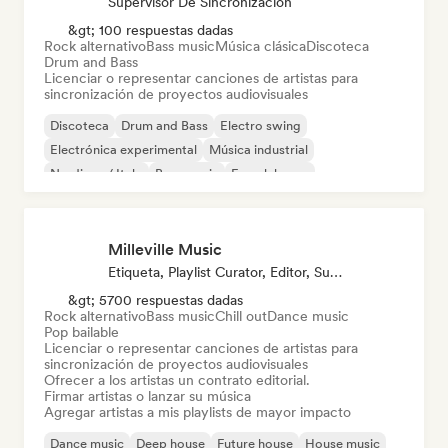
Supervisor De Sincronización
&gt; 100 respuestas dadas
Rock alternativo
Bass music
Música clásica
Discoteca
Drum and Bass
Licenciar o representar canciones de artistas para
sincronización de proyectos audiovisuales
Discoteca
Drum and Bass
Electro swing
Electrónica experimental
Música industrial
Nu-disco / Italo
Bass music
French house
Milleville Music
Etiqueta, Playlist Curator, Editor, Supervisor De Sincronización
&gt; 5700 respuestas dadas
Rock alternativo
Bass music
Chill out
Dance music
Pop bailable
Licenciar o representar canciones de artistas para
sincronización de proyectos audiovisuales
Ofrecer a los artistas un contrato editorial.
Firmar artistas o lanzar su música
Agregar artistas a mis playlists de mayor impacto
Dance music
Deep house
Future house
House music