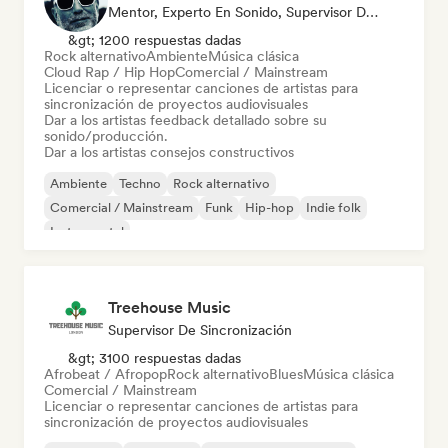
Mentor, Experto En Sonido, Supervisor De Sincronización
&gt; 1200 respuestas dadas
Rock alternativo
Ambiente
Música clásica
Cloud Rap / Hip Hop
Comercial / Mainstream
Licenciar o representar canciones de artistas para
sincronización de proyectos audiovisuales
Dar a los artistas feedback detallado sobre su
sonido/producción.
Dar a los artistas consejos constructivos
Ambiente
Techno
Rock alternativo
Comercial / Mainstream
Funk
Hip-hop
Indie folk
Instrumental
Treehouse Music
Supervisor De Sincronización
&gt; 3100 respuestas dadas
Afrobeat / Afropop
Rock alternativo
Blues
Música clásica
Comercial / Mainstream
Licenciar o representar canciones de artistas para
sincronización de proyectos audiovisuales