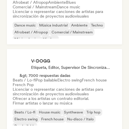
Afrobeat / Afropop
Ambiente
Blues
Comercial / Mainstream
Dance music
Licenciar o representar canciones de artistas para
sincronización de proyectos audiovisuales
Dance music
Música industrial
Ambiente
Techno
Afrobeat / Afropop
Comercial / Mainstream
Música de cine
Hip-hop
V-DOGG
Etiqueta, Editor, Supervisor De Sincronización
&gt; 7000 respuestas dadas
Beats / Lo-fi
Pop bailable
Electro swing
French house
French Pop
Licenciar o representar canciones de artistas para
sincronización de proyectos audiovisuales
Ofrecer a los artistas un contrato editorial.
Firmar artistas o lanzar su música
Beats / Lo-fi
House music
Synthwave
Trip hop
Electro swing
French house
Nu-disco / Italo
Pop bailable