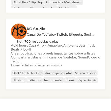
Cloud Rap / Hip Hop
Comercial / Mainstream
Deutschrap/German Hip-Hop
Electrónica
Jazz experimental
Hip-hop
KG Studio
Canal De YouTube/Twitch, Etiqueta, Social Media Influencer
&gt; 700 respuestas dadas
Acid house
Casa Afro / Amapiano
Ambiente
Bass music
Beats / Lo-fi
Crear publicaciones o reels impactantes sobre artistas
Compartir artistas en mi canal de YouTube, SoundCloud o
Twitch
Firmar artistas o lanzar su música
Chill / Lo-fi Hip-Hop
Jazz experimental
Música de cine
Hip-hop
Indie folk
Instrumental
Phonk
Rap en inglés