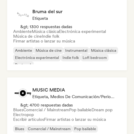
Bruma del sur
Etiqueta
&gt; 1300 respuestas dadas
Ambiente
Música clásica
Electrónica experimental
Música de cine
Indie folk
Firmar artistas o lanzar su música
Ambiente
Música de cine
Instrumental
Música clásica
Electrónica experimental
Indie folk
Lofi bedroom
Post rock
MUSIC MEDIA
Etiqueta, Medios De Comunicación/Periodista
&gt; 4700 respuestas dadas
Blues
Comercial / Mainstream
Pop bailable
Dream pop
Electropop
Escribir artículos
Firmar artistas o lanzar su música
Blues
Comercial / Mainstream
Pop bailable