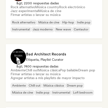
&gt; 2200 respuestas dadas
Rock alternativo
Música country
Rock electrónico
Jazz experimental
Música de cine
Firmar artistas o lanzar su música
Rock alternativo
Música de cine
Hip-hop
Indie pop
Instrumental
Jazz moderno
New wave
Cantautor
Bad Architect Records
Etiqueta, Playlist Curator
&gt; 7400 respuestas dadas
Ambiente
Chill out
Música clásica
Pop bailable
Dream pop
Firmar artistas o lanzar su música
Agregar artistas a mis playlists de mayor impacto
Ambiente
Chill out
Música clásica
Dream pop
Música de cine
Indie pop
Instrumental
Lofi bedroom