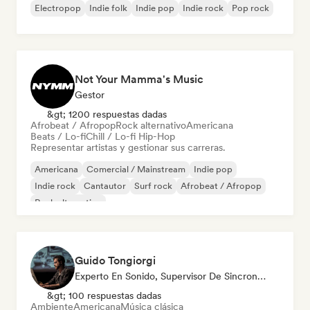
Electropop
Indie folk
Indie pop
Indie rock
Pop rock
Not Your Mamma's Music
Gestor
&gt; 1200 respuestas dadas
Afrobeat / Afropop
Rock alternativo
Americana
Beats / Lo-fi
Chill / Lo-fi Hip-Hop
Representar artistas y gestionar sus carreras.
Americana
Comercial / Mainstream
Indie pop
Indie rock
Cantautor
Surf rock
Afrobeat / Afropop
Rock alternativo
Guido Tongiorgi
Experto En Sonido, Supervisor De Sincronización
&gt; 100 respuestas dadas
Ambiente
Americana
Música clásica