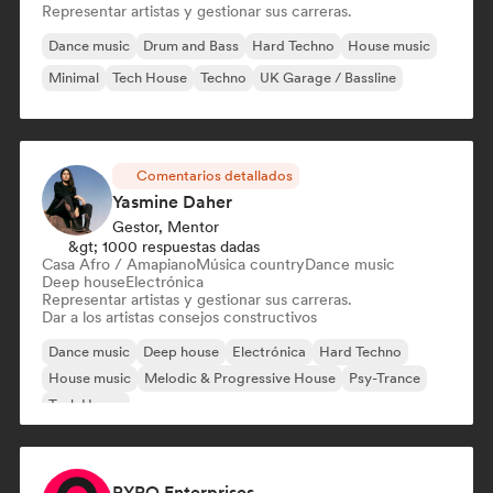
Representar artistas y gestionar sus carreras.
Dance music
Drum and Bass
Hard Techno
House music
Minimal
Tech House
Techno
UK Garage / Bassline
Comentarios detallados
Yasmine Daher
Gestor, Mentor
&gt; 1000 respuestas dadas
Casa Afro / Amapiano
Música country
Dance music
Deep house
Electrónica
Representar artistas y gestionar sus carreras.
Dar a los artistas consejos constructivos
Dance music
Deep house
Electrónica
Hard Techno
House music
Melodic & Progressive House
Psy-Trance
Tech House
PYRO Enterprises