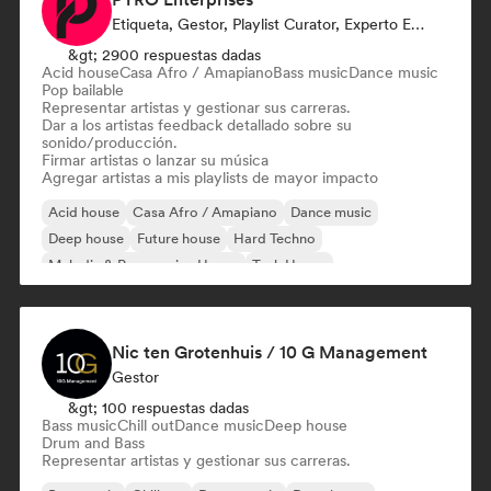
Etiqueta, Gestor, Playlist Curator, Experto En Sonido
&gt; 2900 respuestas dadas
Acid house
Casa Afro / Amapiano
Bass music
Dance music
Pop bailable
Representar artistas y gestionar sus carreras.
Dar a los artistas feedback detallado sobre su
sonido/producción.
Firmar artistas o lanzar su música
Agregar artistas a mis playlists de mayor impacto
Acid house
Casa Afro / Amapiano
Dance music
Deep house
Future house
Hard Techno
Melodic & Progressive House
Tech House
Nic ten Grotenhuis / 10 G Management
Gestor
&gt; 100 respuestas dadas
Bass music
Chill out
Dance music
Deep house
Drum and Bass
Representar artistas y gestionar sus carreras.