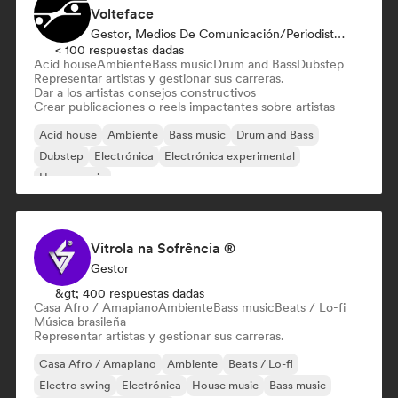
Volteface
Gestor, Medios De Comunicación/Periodista, Mentor
< 100 respuestas dadas
Acid house
Ambiente
Bass music
Drum and Bass
Dubstep
Representar artistas y gestionar sus carreras.
Dar a los artistas consejos constructivos
Crear publicaciones o reels impactantes sobre artistas
Acid house
Ambiente
Bass music
Drum and Bass
Dubstep
Electrónica
Electrónica experimental
House music
Vitrola na Sofrência ®
Gestor
&gt; 400 respuestas dadas
Casa Afro / Amapiano
Ambiente
Bass music
Beats / Lo-fi
Música brasileña
Representar artistas y gestionar sus carreras.
Casa Afro / Amapiano
Ambiente
Beats / Lo-fi
Electro swing
Electrónica
House music
Bass music