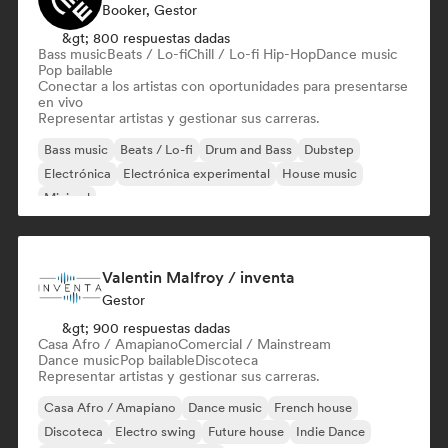
Booker, Gestor
&gt; 800 respuestas dadas
Bass music
Beats / Lo-fi
Chill / Lo-fi Hip-Hop
Dance music
Pop bailable
Conectar a los artistas con oportunidades para presentarse
en vivo
Representar artistas y gestionar sus carreras.
Bass music
Beats / Lo-fi
Drum and Bass
Dubstep
Electrónica
Electrónica experimental
House music
Minimal
Valentin Malfroy / inventa
Gestor
&gt; 900 respuestas dadas
Casa Afro / Amapiano
Comercial / Mainstream
Dance music
Pop bailable
Discoteca
Representar artistas y gestionar sus carreras.
Casa Afro / Amapiano
Dance music
French house
Discoteca
Electro swing
Future house
Indie Dance