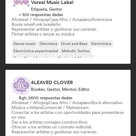
Voreal Music Label
Etiqueta, Gestor
< 100 respuestas dadas
Afrobeat / Afropop
Casa Afro / Amapiano
Americana
Bossa nova
Funk brasileño
Representar artistas y gestionar sus carreras.
Firmar artistas o lanzar su música
Dance music
Discoteca
Drum and Bass
Electrónica
Electrónica experimental
Melodic Techno
Casa Afro / Amapiano
Afrobeat / Afropop
4LEAVED CLOVER
Booker, Gestor, Mentor, Editor
&gt; 2600 respuestas dadas
Afrobeat / Afropop
Casa Afro / Amapiano
Rock alternativo
Música cristiana
Comercial / Mainstream
Conectar a los artistas con oportunidades para presentarse
en vivo
Dar a los artistas consejos constructivos
Ofrecer a los artistas un contrato editorial.
Representar artistas y gestionar sus carreras.