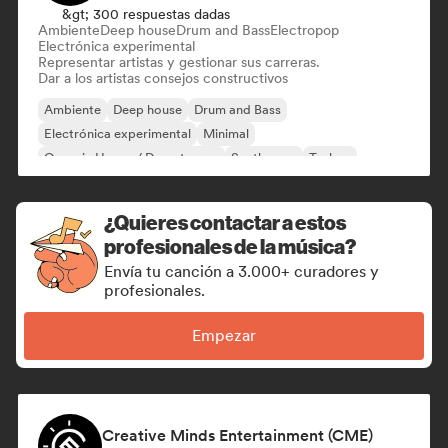
&gt; 300 respuestas dadas
Ambiente
Deep house
Drum and Bass
Electropop
Electrónica experimental
Representar artistas y gestionar sus carreras.
Dar a los artistas consejos constructivos
Ambiente
Deep house
Drum and Bass
Electrónica experimental
Minimal
Organic House / Downtempo
Synthwave
Techno
¿Quieres contactar a estos
profesionales de la música?
Envía tu canción a 3.000+ curadores y
profesionales.
Empezar
Creative Minds Entertainment (CME)