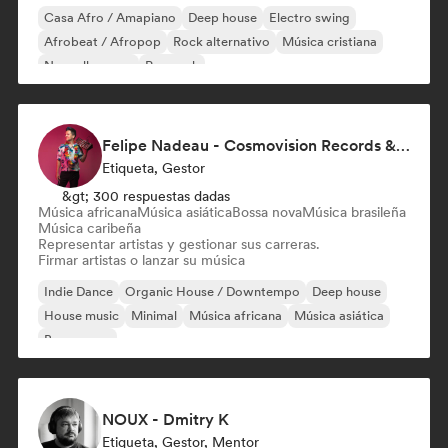
Casa Afro / Amapiano
Deep house
Electro swing
Afrobeat / Afropop
Rock alternativo
Música cristiana
Nouvelle scene
Pop rock
Felipe Nadeau - Cosmovision Records & Ritmos del Sur
Etiqueta, Gestor
&gt; 300 respuestas dadas
Música africana
Música asiática
Bossa nova
Música brasileña
Música caribeña
Representar artistas y gestionar sus carreras.
Firmar artistas o lanzar su música
Indie Dance
Organic House / Downtempo
Deep house
House music
Minimal
Música africana
Música asiática
Bossa nova
NOUX - Dmitry K
Etiqueta, Gestor, Mentor