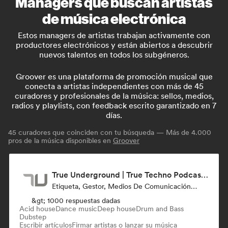
Managers que buscan artistas
de música electrónica
Estos managers de artistas trabajan activamente con
productores electrónicos y están abiertos a descubrir
nuevos talentos en todos los subgéneros.
Groover es una plataforma de promoción musical que
conecta a artistas independientes con más de 45
curadores y profesionales de la música: sellos, medios,
radios y playlists, con feedback escrito garantizado en 7
días.
45
curadores que coinciden con tu búsqueda — Más de 4.000
pros de la música disponibles en
Groover
True Underground | True Techno Podcast | ONE
Etiqueta, Gestor, Medios De Comunicación/Periodista
&gt; 1000 respuestas dadas
Acid house
Dance music
Deep house
Drum and Bass
Dubstep
Escribir artículos
Firmar artistas o lanzar su música