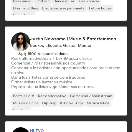
Bass music
Chill out
Dance music
Deep house
Drum and Bass
Electrónica experimental
Future house
Indie Dance
Justin Newsome (Music & Entertainment Executive | A&R, Artist Development & Partnerships | Applied AI & Systems Strategy)
Booker, Etiqueta, Gestor, Mentor
&gt; 1500 respuestas dadas
Rock alternativo
Beats / Lo-fi
Música clásica
Comercial / Mainstream
Música country
Conectar a los artistas con oportunidades para presentarse
en vivo
Dar a los artistas consejos constructivos
Firmar artistas o lanzar su música
Representar artistas y gestionar sus carreras.
Beats / Lo-fi
Rock alternativo
Comercial / Mainstream
Música de cine
Hip-hop
K-Pop/J-Pop
Música latina
Pop Punk
NUEVO