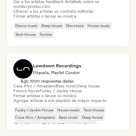
Dar a los artistas feedback detallado sobre su
sonido/producción.
Ofrecer a los artistas un contrato editorial.
Firmar artistas o lanzar su música
Dance music
Deep house
Discoteca
House music
Tech House
Techno
Lowdown Recordings
Etiqueta, Playlist Curator
&gt; 1000 respuestas dadas
Casa Afro / Amapiano
Bass music
Deep house
French house
Funky / Jackin House
Firmar artistas o lanzar su música
Agregar artistas a mis playlists de mayor impacto
Funky / Jackin House
House music
Tech House
Casa Afro / Amapiano
Bass music
Deep house
French house
Melodic & Progressive House