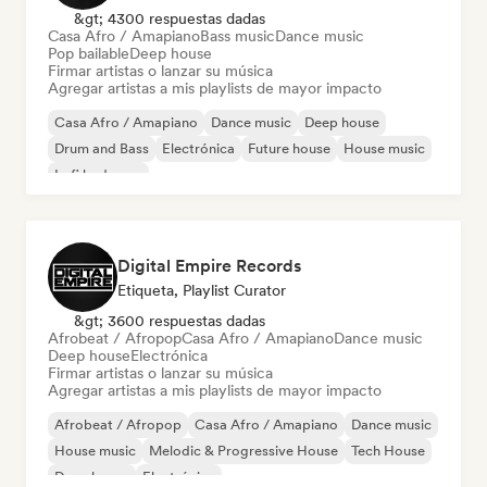
&gt; 4300 respuestas dadas
Casa Afro / Amapiano
Bass music
Dance music
Pop bailable
Deep house
Firmar artistas o lanzar su música
Agregar artistas a mis playlists de mayor impacto
Casa Afro / Amapiano
Dance music
Deep house
Drum and Bass
Electrónica
Future house
House music
Lofi bedroom
Digital Empire Records
Etiqueta, Playlist Curator
&gt; 3600 respuestas dadas
Afrobeat / Afropop
Casa Afro / Amapiano
Dance music
Deep house
Electrónica
Firmar artistas o lanzar su música
Agregar artistas a mis playlists de mayor impacto
Afrobeat / Afropop
Casa Afro / Amapiano
Dance music
House music
Melodic & Progressive House
Tech House
Deep house
Electrónica