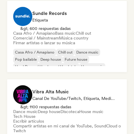
Sundle Records
Etiqueta
&gt; 600 respuestas dadas
Casa Afro / Amapiano
Bass music
Chill out
Comercial / Mainstream
Música country
Firmar artistas o lanzar su música
Casa Afro / Amapiano
Chill out
Dance music
Pop bailable
Deep house
Future house
Hard Dance / Hardcore / Hardstyle
House music
Vibra Alta Music
Canal De YouTube/Twitch, Etiqueta, Medios De Comunicación/Periodista, Editor, Experto En Sonido
&gt; 1100 respuestas dadas
Dance music
Deep house
Discoteca
House music
Tech House
Escribir artículos
Compartir artistas en mi canal de YouTube, SoundCloud o
Twitch