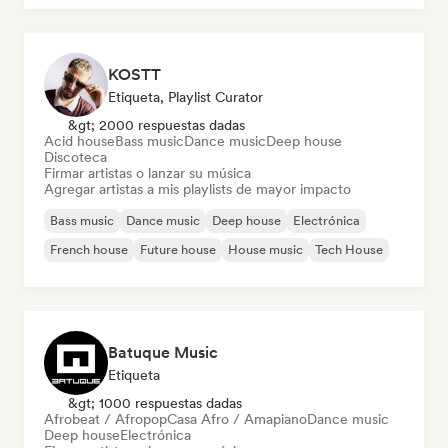
KOSTT
Etiqueta, Playlist Curator
&gt; 2000 respuestas dadas
Acid house
Bass music
Dance music
Deep house
Discoteca
Firmar artistas o lanzar su música
Agregar artistas a mis playlists de mayor impacto
Bass music
Dance music
Deep house
Electrónica
French house
Future house
House music
Tech House
Batuque Music
Etiqueta
&gt; 1000 respuestas dadas
Afrobeat / Afropop
Casa Afro / Amapiano
Dance music
Deep house
Electrónica