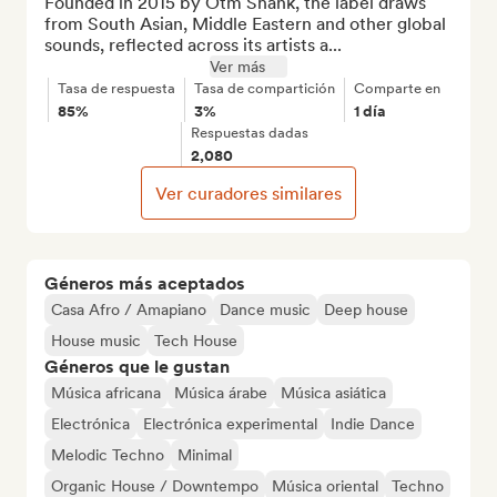
Founded in 2015 by Otm Shank, the label draws 
from South Asian, Middle Eastern and other global 
sounds, reflected across its artists a...
Ver más
Tasa de respuesta
Tasa de compartición
Comparte en
85%
3%
1 día
Respuestas dadas
2,080
Ver curadores similares
Géneros más aceptados
Casa Afro / Amapiano
Dance music
Deep house
House music
Tech House
Géneros que le gustan
Música africana
Música árabe
Música asiática
Electrónica
Electrónica experimental
Indie Dance
Melodic Techno
Minimal
Organic House / Downtempo
Música oriental
Techno