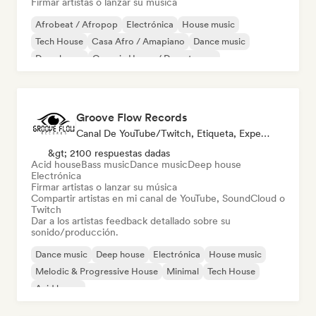
Firmar artistas o lanzar su música
Afrobeat / Afropop
Electrónica
House music
Tech House
Casa Afro / Amapiano
Dance music
Deep house
Organic House / Downtempo
Groove Flow Records
Canal De YouTube/Twitch, Etiqueta, Experto En Sonido
&gt; 2100 respuestas dadas
Acid house
Bass music
Dance music
Deep house
Electrónica
Firmar artistas o lanzar su música
Compartir artistas en mi canal de YouTube, SoundCloud o
Twitch
Dar a los artistas feedback detallado sobre su
sonido/producción.
Dance music
Deep house
Electrónica
House music
Melodic & Progressive House
Minimal
Tech House
Acid house