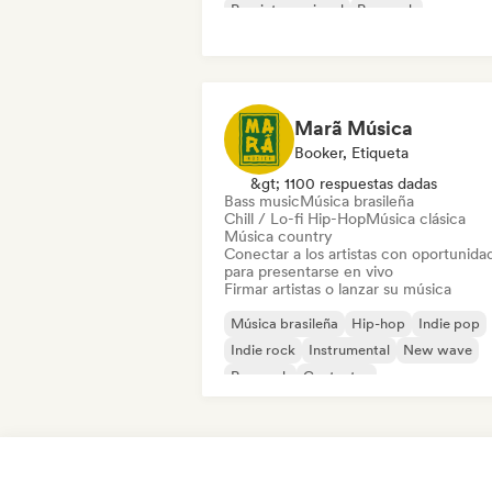
Pop internacional
Pop rock
Rap en inglés
Marã Música
Booker, Etiqueta
&gt; 1100 respuestas dadas
Bass music
Música brasileña
Chill / Lo-fi Hip-Hop
Música clásica
Música country
Conectar a los artistas con oportunida
para presentarse en vivo
Firmar artistas o lanzar su música
Música brasileña
Hip-hop
Indie pop
Indie rock
Instrumental
New wave
Pop rock
Cantautor