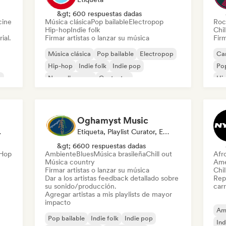
&gt; 600 respuestas dadas
cine
Música clásica
Pop bailable
Electropop
Roc
Hip-hop
Indie folk
Chil
ial.
Firmar artistas o lanzar su música
Firm
Música clásica
Pop bailable
Electropop
Can
Hip-hop
Indie folk
Indie pop
Pop
k
Nouvelle scene
Cantautor
Hi
Oghamyst Music
riodista
Etiqueta, Playlist Curator, Experto En Sonido
&gt; 6600 respuestas dadas
-Hop
Ambiente
Blues
Música brasileña
Chill out
Afr
Música country
Ame
Firmar artistas o lanzar su música
Chil
Dar a los artistas feedback detallado sobre
Repr
su sonido/producción.
carr
Agregar artistas a mis playlists de mayor
impacto
Am
Pop bailable
Indie folk
Indie pop
Ind