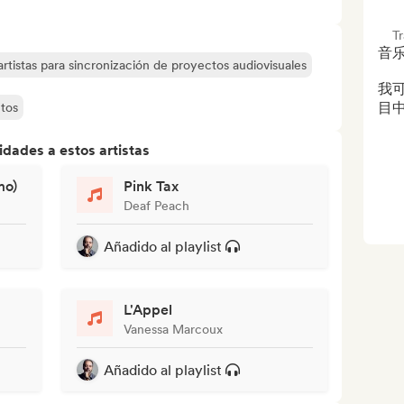
T
音乐
rtistas para sincronización de proyectos audiovisuales
我
目
tos
dades a estos artistas
mo)
Pink Tax
Deaf Peach
Añadido al playlist
L'Appel
Vanessa Marcoux
Añadido al playlist