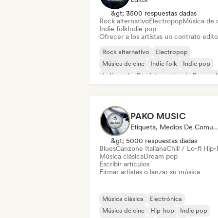
&gt; 3500 respuestas dadas
Rock alternativo
Electropop
Música de 
Indie folk
Indie pop
Ofrecer a los artistas un contrato editor
Rock alternativo
Electropop
Música de cine
Indie folk
Indie pop
Indie rock
Pop internacional
Pop roc
PAKO MUSIC
Etiqueta, Medios De Comunicación/Pe
&gt; 5000 respuestas dadas
Blues
Canzone Italiana
Chill / Lo-fi Hip
Música clásica
Dream pop
Escribir artículos
Firmar artistas o lanzar su música
Música clásica
Electrónica
Música de cine
Hip-hop
Indie pop