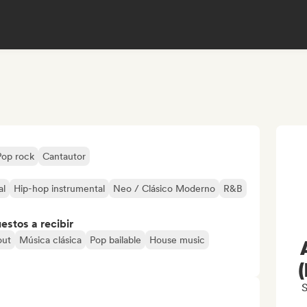
Pop rock
Cantautor
al
Hip-hop instrumental
Neo / Clásico Moderno
R&B
stos a recibir
out
Música clásica
Pop bailable
House music
S