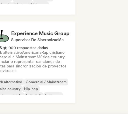
f rock
Afrobeat / Afropop
k alternativo
Experience Music Group
Supervisor De Sincronización
&gt; 900 respuestas dadas
k alternativo
Americana
Rap cristiano
ercial / Mainstream
Música country
enciar o representar canciones de
stas para sincronización de proyectos
ovisuales
k alternativo
Comercial / Mainstream
sica country
Hip-hop
sica navideña
Indie folk
Indie pop
p rock