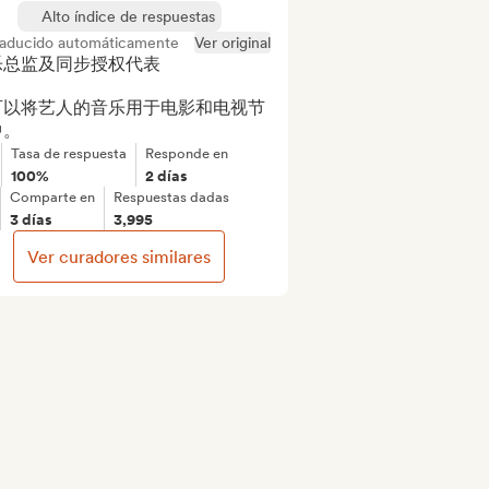
Alto índice de respuestas
raducido automáticamente
Ver original
总监及同步授权代表

可以将艺人的音乐用于电影和电视节
中。
Tasa de respuesta
Responde en
100%
2 días
Comparte en
Respuestas dadas
3 días
3,995
Ver curadores similares