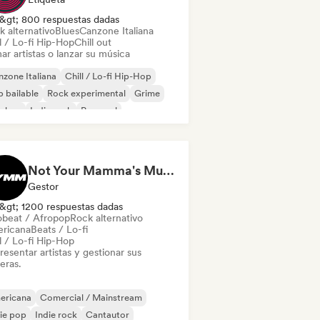
&gt; 800 respuestas dadas
k alternativo
Blues
Canzone Italiana
l / Lo-fi Hip-Hop
Chill out
ar artistas o lanzar su música
zone Italiana
Chill / Lo-fi Hip-Hop
 bailable
Rock experimental
Grime
p-hop
Indie rock
Pop soul
Not Your Mamma's Music
Gestor
&gt; 1200 respuestas dadas
obeat / Afropop
Rock alternativo
ricana
Beats / Lo-fi
l / Lo-fi Hip-Hop
esentar artistas y gestionar sus
eras.
ericana
Comercial / Mainstream
ie pop
Indie rock
Cantautor