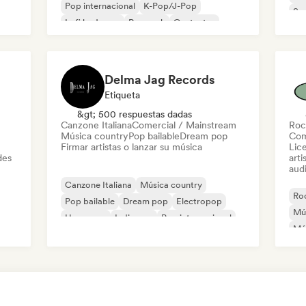
Pop internacional
K-Pop/J-Pop
Sur
Lofi bedroom
Pop rock
Cantautor
Roc
Delma Jag Records
Etiqueta
&gt; 500 respuestas dadas
Canzone Italiana
Comercial / Mainstream
Roc
Música country
Pop bailable
Dream pop
Com
Firmar artistas o lanzar su música
Lic
des
arti
audi
Canzone Italiana
Música country
Roc
Pop bailable
Dream pop
Electropop
Mú
Hyperpop
Indie pop
Pop internacional
Mú
Po