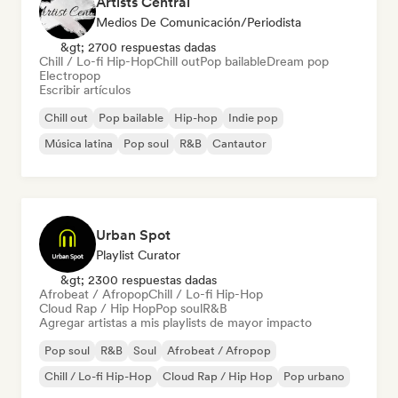
Artists Central
Medios De Comunicación/Periodista
&gt; 2700 respuestas dadas
Chill / Lo-fi Hip-Hop
Chill out
Pop bailable
Dream pop
Electropop
Escribir artículos
Chill out
Pop bailable
Hip-hop
Indie pop
Música latina
Pop soul
R&B
Cantautor
Urban Spot
Playlist Curator
&gt; 2300 respuestas dadas
Afrobeat / Afropop
Chill / Lo-fi Hip-Hop
Cloud Rap / Hip Hop
Pop soul
R&B
Agregar artistas a mis playlists de mayor impacto
Pop soul
R&B
Soul
Afrobeat / Afropop
Chill / Lo-fi Hip-Hop
Cloud Rap / Hip Hop
Pop urbano