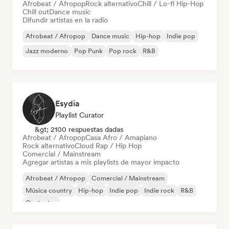
Afrobeat / Afropop
Rock alternativo
Chill / Lo-fi Hip-Hop
Chill out
Dance music
Difundir artistas en la radio
Afrobeat / Afropop
Dance music
Hip-hop
Indie pop
Jazz moderno
Pop Punk
Pop rock
R&B
Esydia
Playlist Curator
&gt; 2100 respuestas dadas
Afrobeat / Afropop
Casa Afro / Amapiano
Rock alternativo
Cloud Rap / Hip Hop
Comercial / Mainstream
Agregar artistas a mis playlists de mayor impacto
Afrobeat / Afropop
Comercial / Mainstream
Música country
Hip-hop
Indie pop
Indie rock
R&B
Cantautor