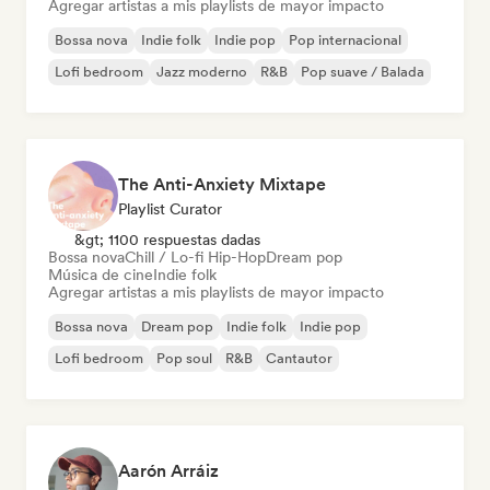
Agregar artistas a mis playlists de mayor impacto
Bossa nova
Indie folk
Indie pop
Pop internacional
Lofi bedroom
Jazz moderno
R&B
Pop suave / Balada
The Anti-Anxiety Mixtape
Playlist Curator
&gt; 1100 respuestas dadas
Bossa nova
Chill / Lo-fi Hip-Hop
Dream pop
Música de cine
Indie folk
Agregar artistas a mis playlists de mayor impacto
Bossa nova
Dream pop
Indie folk
Indie pop
Lofi bedroom
Pop soul
R&B
Cantautor
Aarón Arráiz