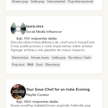
Dream pop
Indie pop
Instrumental
Pop internacional
laura.recs
Social Media Influencer
&gt; 700 respuestas dadas
Discoteca
Electrónica
Música de cine
French house
Funk
Crear publicaciones o reels impactantes sobre artistas
Agregar artistas a mis playlists de mayor impacto
Electrónica
House music
Indie pop
Nu-disco / Italo
Pop soul
R&B
Soul
Discoteca
Your Sous-Chef for an Indie Evening
Playlist Curator
&gt; 1300 respuestas dadas
Bossa nova
Pop bailable
Dream pop
Indie folk
Indie pop