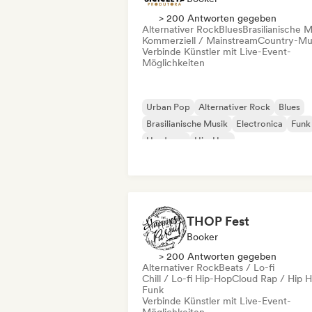
> 200 Antworten gegeben
Alternativer Rock
Blues
Brasilianische M
Kommerziell / Mainstream
Country-Mu
Verbinde Künstler mit Live-Event-
Möglichkeiten
Urban Pop
Alternativer Rock
Blues
Brasilianische Musik
Electronica
Funk
Hardcore
Hip-Hop
THOP Fest
Booker
> 200 Antworten gegeben
Alternativer Rock
Beats / Lo-fi
Chill / Lo-fi Hip-Hop
Cloud Rap / Hip 
Funk
Verbinde Künstler mit Live-Event-