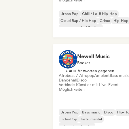
Möglichkeiten
Urban Pop
Chill / Lo-fi Hip-Hop
Cloud Rap / Hip Hop
Grime
Hip-Hop
Instrumentaler Hip-Hop
Internationaler Rap
Rap auf Englisch
Newell Music
Booker
> 400 Antworten gegeben
Afrobeat / Afropop
Ambient
Bass musi
Dancehall
Disco
Verbinde Künstler mit Live-Event-
Möglichkeiten
Urban Pop
Bass music
Disco
Hip-H
Indie-Pop
Instrumental
Internationaler Pop