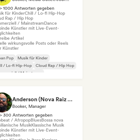
> 1000 Antworten gegeben
ik für Kinder
Chill / Lo-fi Hip-Hop
ud Rap / Hip Hop
merziell / Mainstream
Dance
binde Künstler mit Live-Event-
lichkeiten
eibe Artikel
elle wirkungsvolle Posts oder Reels
r Künstler
ban Pop
Musik für Kinder
ll / Lo-fi Hip-Hop
Cloud Rap / Hip Hop
merziell / Mainstream
utschrap/German Hip-Hop
Electronica
erimenteller Jazz
Anderson (Nova Raiz Agência)
Booker, Manager
> 300 Antworten gegeben
obeat / Afropop
Blues
Bossa nova
ilianische Musik
Klassische Musik
binde Künstler mit Live-Event-
lichkeiten