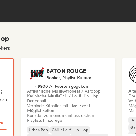
pop
okers
BATON ROUGE
Booker, Playlist-Kurator
> 9800 Antworten gegeben
Afrikanische Musik
Afrobeat / Afropop
Alt
i
Karibische Musik
Chill / Lo-fi Hip-Hop
Dre
k zu
Dancehall
Ver
Verbinde Künstler mit Live-Event-
Mög
Möglichkeiten
Mana
Künstler zu meinen einflussreichen
Playlists hinzufügen
Ur
zu
Ga
Urban Pop
Chill / Lo-fi Hip-Hop
Ind