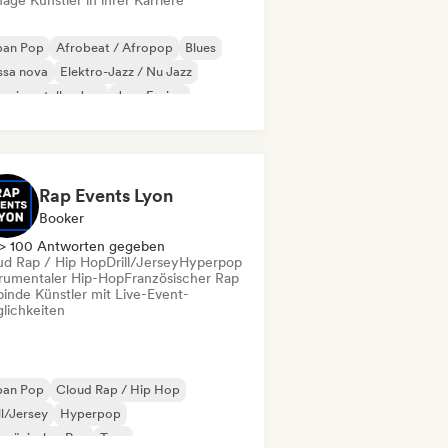
ge Künstler in ihrer Karriere
ban Pop
Afrobeat / Afropop
Blues
ssa nova
Elektro-Jazz / Nu Jazz
erimenteller Jazz
Jazz-Fusion
trumental
Rap Events Lyon
Booker
> 100 Antworten gegeben
ud Rap / Hip Hop
Drill/Jersey
Hyperpop
trumentaler Hip-Hop
Französischer Rap
binde Künstler mit Live-Event-
lichkeiten
ban Pop
Cloud Rap / Hip Hop
ll/Jersey
Hyperpop
nzösischer Rap
Trap