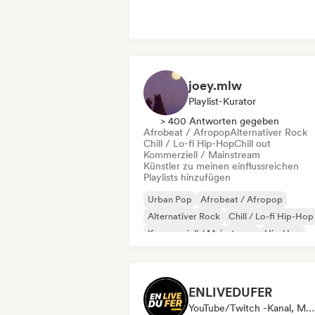
Lateinamerikanische Musik
joey.mlw
Playlist-Kurator
> 400 Antworten gegeben
Afrobeat / Afropop
Alternativer Rock
Chill / Lo-fi Hip-Hop
Chill out
Kommerziell / Mainstream
Künstler zu meinen einflussreichen
Playlists hinzufügen
Urban Pop
Afrobeat / Afropop
Alternativer Rock
Chill / Lo-fi Hip-Hop
Kommerziell / Mainstream
Hip-Hop
Indie-Pop
Indie-Rock
ENLIVEDUFER
YouTube/Twitch -Kanal, Media Outlet/Journalist, Social Media Influencer