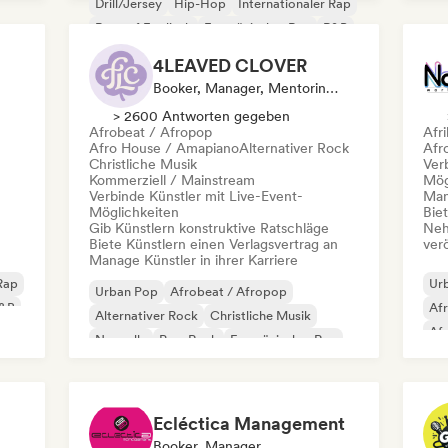
Drill/Jersey
Hip-Hop
Internationaler Rap
Rap auf Englisch
Französischer Rap
R&B
4LEAVED CLOVER
Booker, Manager, Mentorin, Verlag
> 2600 Antworten gegeben
Afrobeat / Afropop
Afr
Afro House / Amapiano
Alternativer Rock
Afr
Christliche Musik
Ver
Kommerziell / Mainstream
Mög
Verbinde Künstler mit Live-Event-
Mana
Möglichkeiten
Bie
Gib Künstlern konstruktive Ratschläge
Neh
Biete Künstlern einen Verlagsvertrag an
ver
Manage Künstler in ihrer Karriere
 Rap
Ur
Urban Pop
Afrobeat / Afropop
&B
Af
Alternativer Rock
Christliche Musik
Af
Nouvelle
Pop-Rock
Französischer Rap
Int
Singer-Songwriter
Fu
Ecléctica Management
Booker, Manager