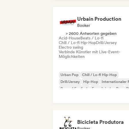
Urbain Production
Booker
> 2600 Antworten gegeben
Acid-House
Beats / Lo-fi
Chill / Lo-fi Hip-Hop
Drill/Jersey
Electro swing
Verbinde Künstler mit Live-Event-
Möglichkeiten
Urban Pop
Chill / Lo-fi Hip-Hop
Drill/Jersey
Hip-Hop
Internationaler
Rap auf Englisch
Französischer Rap
R
Bicicleta Produtora
Booker