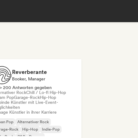
Reverberante
Booker, Manager
> 200 Antworten gegeben
ernativer Rock
Chill / Lo-fi Hip-Hop
am Pop
Garage-Rock
Hip-Hop
binde Künstler mit Live-Event-
lichkeiten
ge Künstler in ihrer Karriere
ban Pop
Alternativer Rock
rage-Rock
Hip-Hop
Indie-Pop
ie-Rock
R&B
Reggae