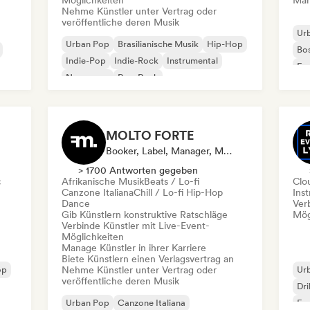
Möglichkeiten
Mana
Nehme Künstler unter Vertrag oder
veröffentliche deren Musik
Ur
Urban Pop
Brasilianische Musik
Hip-Hop
Bo
Indie-Pop
Indie-Rock
Instrumental
Exp
New wave
Pop-Rock
Ins
MOLTO FORTE
Booker, Label, Manager, Mentorin, Verlag
> 1700 Antworten gegeben
c
Afrikanische Musik
Beats / Lo-fi
Clo
Canzone Italiana
Chill / Lo-fi Hip-Hop
Ins
Dance
Ver
Gib Künstlern konstruktive Ratschläge
Mög
Verbinde Künstler mit Live-Event-
Möglichkeiten
Manage Künstler in ihrer Karriere
Biete Künstlern einen Verlagsvertrag an
op
Nehme Künstler unter Vertrag oder
Ur
veröffentliche deren Musik
Dri
Urban Pop
Canzone Italiana
Fra