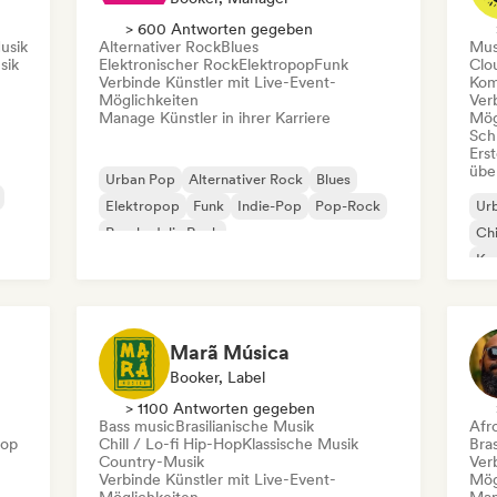
> 600 Antworten gegeben
usik
Alternativer Rock
Blues
Mus
sik
Elektronischer Rock
Elektropop
Funk
Clo
Verbinde Künstler mit Live-Event-
Kom
Möglichkeiten
Ver
Manage Künstler in ihrer Karriere
Mög
Schr
Erst
übe
Urban Pop
Alternativer Rock
Blues
Elektropop
Funk
Indie-Pop
Pop-Rock
Ur
Psychedelic Rock
Chi
Kom
De
Exp
Marã Música
Booker, Label
> 1100 Antworten gegeben
Bass music
Brasilianische Musik
Afr
Hop
Chill / Lo-fi Hip-Hop
Klassische Musik
Bras
Country-Musik
Ver
Verbinde Künstler mit Live-Event-
Mög