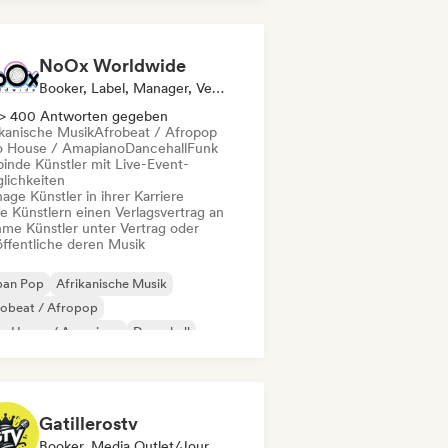
NoOx Worldwide
Booker, Label, Manager, Verlag
> 400 Antworten gegeben
ikanische Musik
Afrobeat / Afropop
o House / Amapiano
Dancehall
Funk
binde Künstler mit Live-Event-
lichkeiten
ge Künstler in ihrer Karriere
te Künstlern einen Verlagsvertrag an
me Künstler unter Vertrag oder
öffentliche deren Musik
ban Pop
Afrikanische Musik
robeat / Afropop
ro House / Amapiano
Dancehall
ernationaler Rap
Französischer Rap
nk
Gatillerostv
Booker, Media Outlet/Journalist, Social Media Influencer