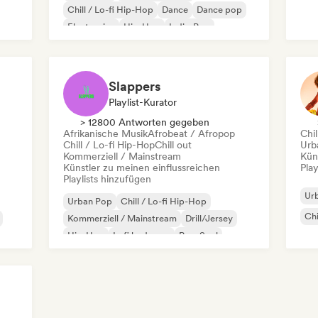
Chill / Lo-fi Hip-Hop
Dance
Dance pop
Ins
Electronica
Hip-Hop
Indie-Pop
Slappers
Playlist-Kurator
> 12800 Antworten gegeben
Afrikanische Musik
Afrobeat / Afropop
Chil
Chill / Lo-fi Hip-Hop
Chill out
Urb
Kommerziell / Mainstream
Kün
Künstler zu meinen einflussreichen
Play
Playlists hinzufügen
Ur
Urban Pop
Chill / Lo-fi Hip-Hop
Chi
Kommerziell / Mainstream
Drill/Jersey
Hip-Hop
Lofi bedroom
Pop-Soul
Rap auf Englisch