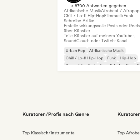
> 8700 Antworten gegeben
Afrikanische Musik
Afrobeat / Afropop
Chill / Lo-fi Hip-Hop
Filmmusik
Funk
Schreibe Artikel
Erstelle wirkungsvolle Posts oder Reels
über Künstler
Teile Künstler auf meinem YouTube-,
SoundCloud- oder Twitch-Kanal
Urban Pop
Afrikanische Musik
Chill / Lo-fi Hip-Hop
Funk
Hip-Hop
Rap auf Englisch
Französischer Rap
R
Kuratoren/Profis nach Genre
Kuratoren
Top Klassisch/Instrumental
Top Afrobe