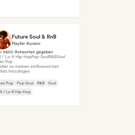
trumentaler Hip-Hop
R&B
Future Soul & RnB
Playlist-Kurator
> 5600 Antworten gegeben
l / Lo-fi Hip-Hop
Pop-Soul
R&B
Soul
an Pop
stler zu meinen einflussreichen
lists hinzufügen
ban Pop
Pop-Soul
R&B
Soul
ll / Lo-fi Hip-Hop