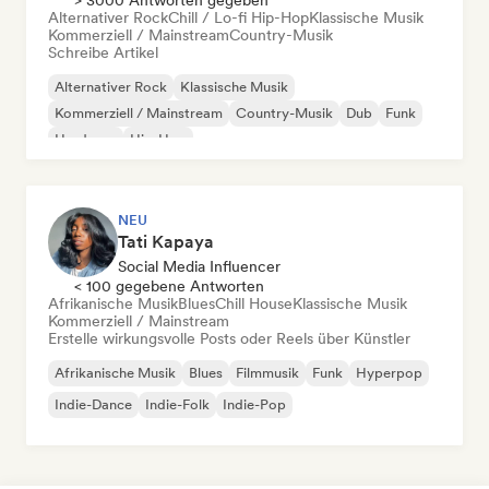
> 3000 Antworten gegeben
Alternativer Rock
Chill / Lo-fi Hip-Hop
Klassische Musik
Kommerziell / Mainstream
Country-Musik
Schreibe Artikel
Alternativer Rock
Klassische Musik
Kommerziell / Mainstream
Country-Musik
Dub
Funk
Hardcore
Hip-Hop
NEU
Tati Kapaya
Social Media Influencer
< 100 gegebene Antworten
Afrikanische Musik
Blues
Chill House
Klassische Musik
Kommerziell / Mainstream
Erstelle wirkungsvolle Posts oder Reels über Künstler
Afrikanische Musik
Blues
Filmmusik
Funk
Hyperpop
Indie-Dance
Indie-Folk
Indie-Pop