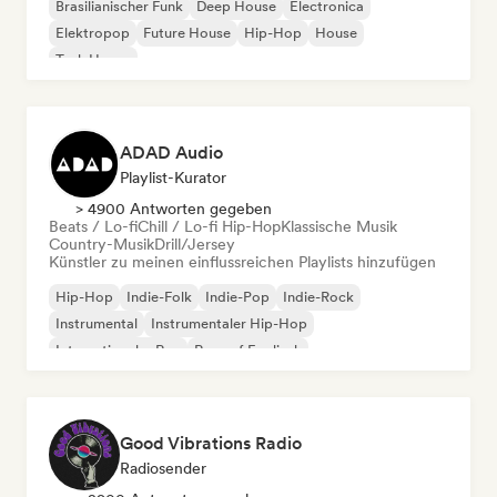
Brasilianischer Funk
Deep House
Electronica
Elektropop
Future House
Hip-Hop
House
Tech House
ADAD Audio
Playlist-Kurator
> 4900 Antworten gegeben
Beats / Lo-fi
Chill / Lo-fi Hip-Hop
Klassische Musik
Country-Musik
Drill/Jersey
Künstler zu meinen einflussreichen Playlists hinzufügen
Hip-Hop
Indie-Folk
Indie-Pop
Indie-Rock
Instrumental
Instrumentaler Hip-Hop
Internationaler Rap
Rap auf Englisch
Good Vibrations Radio
Radiosender