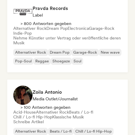
Pravda Records
Label
> 800 Antworten gegeben
Alternativer Rock
Dream Pop
Electronica
Garage-Rock
Indie-Pop
Nehme Künstler unter Vertrag oder veröffentliche deren
Musik
Alternativer Rock
Dream Pop
Garage-Rock
New wave
Pop-Soul
Reggae
Shoegaze
Soul
Zoila Antonio
Media Outlet/Journalist
> 100 Antworten gegeben
Acid-House
Alternativer Rock
Beats / Lo-fi
Chill / Lo-fi Hip-Hop
Klassische Musik
Schreibe Artikel
Alternativer Rock
Beats / Lo-fi
Chill / Lo-fi Hip-Hop