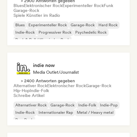
> 2900 Antworten gegeben
Blues
Elektronischer Rock
Experimenteller Rock
Funk
Garage-Rock
Spiele Künstler im Radio
Blues
Experimenteller Rock
Garage-Rock
Hard Rock
Indie-Rock
Progressiver Rock
Psychedelic Rock
Rock & Roll / Klassischer Rock
indie now
Media Outlet/Journalist
> 2400 Antworten gegeben
Alternativer Rock
Elektronischer Rock
Garage-Rock
Hip-Hop
Indie-Folk
Schreibe Artikel
Alternativer Rock
Garage-Rock
Indie-Folk
Indie-Pop
Indie-Rock
Internationaler Rap
Metal / Heavy metal
Pop-Rock