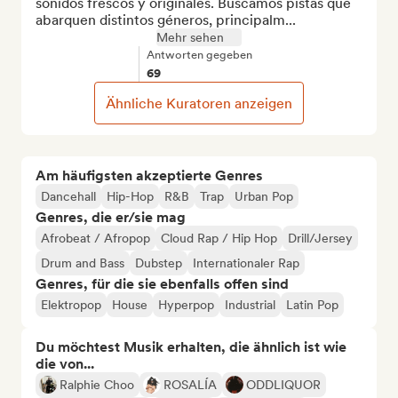
sonidos frescos y originales. Buscamos pistas que 
abarquen distintos géneros, principalm...
Mehr sehen
Antworten gegeben
69
Ähnliche Kuratoren anzeigen
Am häufigsten akzeptierte Genres
Dancehall
Hip-Hop
R&B
Trap
Urban Pop
Genres, die er/sie mag
Afrobeat / Afropop
Cloud Rap / Hip Hop
Drill/Jersey
Drum and Bass
Dubstep
Internationaler Rap
Genres, für die sie ebenfalls offen sind
Elektropop
House
Hyperpop
Industrial
Latin Pop
Du möchtest Musik erhalten, die ähnlich ist wie
die von...
Ralphie Choo
ROSALÍA
ODDLIQUOR