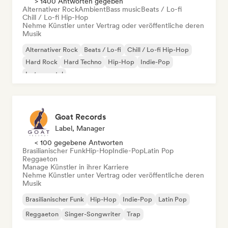
> 1400 Antworten gegeben
Alternativer Rock
Ambient
Bass music
Beats / Lo-fi
Chill / Lo-fi Hip-Hop
Nehme Künstler unter Vertrag oder veröffentliche deren
Musik
Alternativer Rock
Beats / Lo-fi
Chill / Lo-fi Hip-Hop
Hard Rock
Hard Techno
Hip-Hop
Indie-Pop
Instrumental
Goat Records
Label, Manager
< 100 gegebene Antworten
Brasilianischer Funk
Hip-Hop
Indie-Pop
Latin Pop
Reggaeton
Manage Künstler in ihrer Karriere
Nehme Künstler unter Vertrag oder veröffentliche deren
Musik
Brasilianischer Funk
Hip-Hop
Indie-Pop
Latin Pop
Reggaeton
Singer-Songwriter
Trap