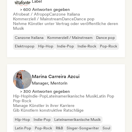
Label
> 600 Antworten gegeben
Afrobeat / Afropop
Canzone Italiana
Kommerziell / Mainstream
Dance
Dance pop
Nehme Künstler unter Vertrag oder veröffentliche deren
Musik
Canzone Italiana
Kommerziell / Mainstream
Dance pop
Elektropop
Hip-Hop
Indie-Pop
Indie-Rock
Pop-Rock
Marina Carreira Azcui
Manager, Mentorin
> 300 Antworten gegeben
Hip-Hop
Indie-Pop
Lateinamerikanische Musik
Latin Pop
Pop-Rock
Manage Künstler in ihrer Karriere
Gib Künstlern konstruktive Ratschläge
Hip-Hop
Indie-Pop
Lateinamerikanische Musik
Latin Pop
Pop-Rock
R&B
Singer-Songwriter
Soul