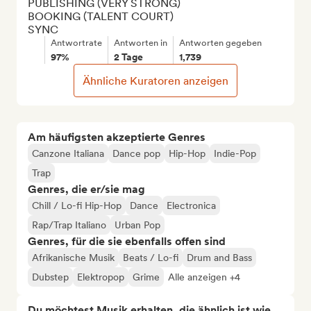
PUBLISHING (VERY STRONG)

BOOKING (TALENT COURT)

SYNC
Antwortrate
Antworten in
Antworten gegeben
97%
2 Tage
1,739
Ähnliche Kuratoren anzeigen
Am häufigsten akzeptierte Genres
Canzone Italiana
Dance pop
Hip-Hop
Indie-Pop
Trap
Genres, die er/sie mag
Chill / Lo-fi Hip-Hop
Dance
Electronica
Rap/Trap Italiano
Urban Pop
Genres, für die sie ebenfalls offen sind
Afrikanische Musik
Beats / Lo-fi
Drum and Bass
Dubstep
Elektropop
Grime
Alle anzeigen +4
Du möchtest Musik erhalten, die ähnlich ist wie