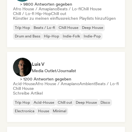
> 9800 Antworten gegeben
Afro House / Amapiano
Beats / Lo-fi
Chill House
Chill / Lo-fi Hip-Hop
Chill out
Künstler zu meinen einflussreichen Playlists hinzufügen
Trip Hop
Beats / Lo-fi
Chill House
Deep House
Drum and Bass
Hip-Hop
Indie-Folk
Indie-Pop
Luis V
Media Outlet/Journalist
> 1200 Antworten gegeben
Acid-House
Afro House / Amapiano
Ambient
Beats / Lo-fi
Chill House
Schreibe Artikel
Trip Hop
Acid-House
Chill out
Deep House
Disco
Electronica
House
Minimal