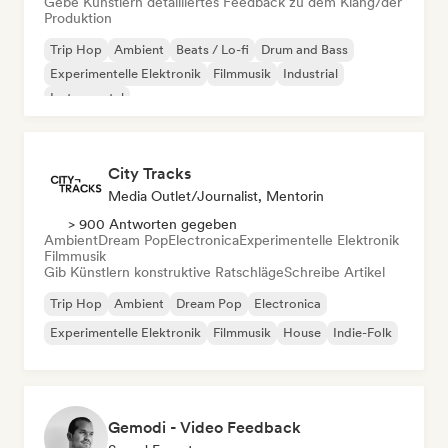
Gebe Künstlern detailliertes Feedback zu dem Klang/der
Produktion
Trip Hop
Ambient
Beats / Lo-fi
Drum and Bass
Experimentelle Elektronik
Filmmusik
Industrial
Instrumental
City Tracks
Media Outlet/Journalist, Mentorin
> 900 Antworten gegeben
Ambient
Dream Pop
Electronica
Experimentelle Elektronik
Filmmusik
Gib Künstlern konstruktive Ratschläge
Schreibe Artikel
Trip Hop
Ambient
Dream Pop
Electronica
Experimentelle Elektronik
Filmmusik
House
Indie-Folk
Gemodi - Video Feedback