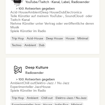
YouTube/Twitch -Kanal, Label, Radiosender
> 100 Antworten gegeben
Acid-House
Ambient
Deep House
Dub
Electronica
Teile Künstler auf meinem YouTube-, SoundCloud- oder
Twitch-Kanal
Nehme Künstler unter Vertrag oder veröffentliche deren
Musik
Spiele Künstler im Radio
Trip Hop
Acid-House
Deep House
House
Minimal
Techno
Ambient
Dub
Deep Kulture
Radiosender
> 100 Antworten gegeben
Ambient
Chill out
Elektro-Jazz / Nu Jazz
Experimenteller Jazz
House
Spiele Künstler im Radio
Trip Hop
Ambient
Chill out
Elektro-Jazz / Nu Jazz
Experimenteller Jazz
House
Indie-Pop
Minimal