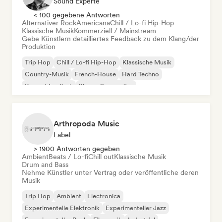
Sound Experte
< 100 gegebene Antworten
Alternativer Rock
Americana
Chill / Lo-fi Hip-Hop
Klassische Musik
Kommerziell / Mainstream
Gebe Künstlern detailliertes Feedback zu dem Klang/der
Produktion
Trip Hop
Chill / Lo-fi Hip-Hop
Klassische Musik
Country-Musik
French-House
Hard Techno
Rap auf Englisch
Singer-Songwriter
Arthropoda Music
Label
> 1900 Antworten gegeben
Ambient
Beats / Lo-fi
Chill out
Klassische Musik
Drum and Bass
Nehme Künstler unter Vertrag oder veröffentliche deren
Musik
Trip Hop
Ambient
Electronica
Experimentelle Elektronik
Experimenteller Jazz
Experimenteller Rock
Filmmusik
Industrial