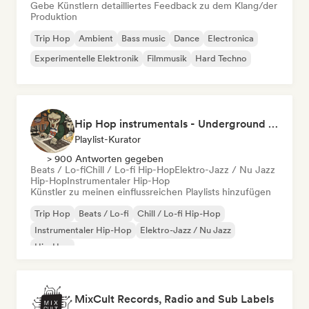
Gebe Künstlern detailliertes Feedback zu dem Klang/der
Produktion
Trip Hop
Ambient
Bass music
Dance
Electronica
Experimentelle Elektronik
Filmmusik
Hard Techno
Hip Hop instrumentals - Underground boombap & Lo Fi Hip Hop (by Snaap)
Playlist-Kurator
> 900 Antworten gegeben
Beats / Lo-fi
Chill / Lo-fi Hip-Hop
Elektro-Jazz / Nu Jazz
Hip-Hop
Instrumentaler Hip-Hop
Künstler zu meinen einflussreichen Playlists hinzufügen
Trip Hop
Beats / Lo-fi
Chill / Lo-fi Hip-Hop
Instrumentaler Hip-Hop
Elektro-Jazz / Nu Jazz
Hip-Hop
MixCult Records, Radio and Sub Labels