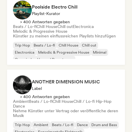
Poolside Electro Chill
Playlist-Kurator
> 400 Antworten gegeben
Beats / Lo-fi
Chill House
Chill out
Electronica
Melodic & Progressive House
Künstler zu meinen einflussreichen Playlists hinzufügen
Trip Hop
Beats / Lo-fi
Chill House
Chill out
Electronica
Melodic & Progressive House
Minimal
Organischer House / Downtempo
ANOTHER DIMENSION MUSIC
Label
> 400 Antworten gegeben
Ambient
Beats / Lo-fi
Chill House
Chill / Lo-fi Hip-Hop
Dance
Nehme Künstler unter Vertrag oder veröffentliche deren
Musik
Trip Hop
Ambient
Beats / Lo-fi
Dance
Drum and Bass
Electronica
Experimentelle Elektronik