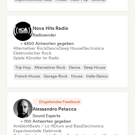
Nova Hits Radio
Radiosender
> 4300 Antworten gegeben
Alternativer Rock
Dance
Deep House
Electronica
Elektronischer Rock
Spiele Künstler im Radio
Trip Hop
Alternativer Rock
Dance
Deep House
French-House
Garage-Rock
House
Indie-Dance
Eingehendes Feedback
Alessandro Petacca
Sound Experte
> 700 Antworten gegeben
Ambient
Beats / Lo-fi
Drum and Bass
Electronica
Experimentelle Elektronik