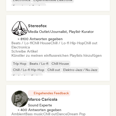
Experimenteller Jazz
Stereofox
Media Outlet/Journalist, Playlist-Kurator
> 8100 Antworten gegeben
Beats / Lo-fi
Chill House
Chill / Lo-fi Hip-Hop
Chill out
Electronica
Schreibe Artikel
Künstler zu meinen einflussreichen Playlists hinzufügen
Trip Hop
Beats / Lo-fi
Chill House
Chill / Lo-fi Hip-Hop
Chill out
Elektro-Jazz / Nu Jazz
Funk
Jazz-Fusion
Eingehendes Feedback
Marco Caricola
Sound Experte
> 400 Antworten gegeben
Ambient
Bass music
Chill out
Dance
Dream Pop