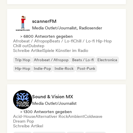
scannerFM
Media Outlet/Journalist, Radiosender
> 6800 Antworten gegeben
Afrobeat / Afropop
Beats / Lo-fi
Chill / Lo-fi Hip-Hop
Chill out
Dubstep
Schreibe Artikel
Spiele Künstler im Radio
Trip Hop
Afrobeat / Afropop
Beats / Lo-fi
Electronica
Hip-Hop
Indie-Pop
Indie-Rock
Post-Punk
Sound & Vision MX
Media Outlet/Journalist
> 1300 Antworten gegeben
Acid-House
Alternativer Rock
Ambient
Coldwave
Dream Pop
Schreibe Artikel