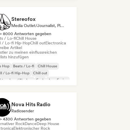
Stereofox
Media Outlet/Journalist, Playlist-Kurator
> 8000 Antworten gegeben
s / Lo-fi
Chill House
l / Lo-fi Hip-Hop
Chill out
Electronica
eibe Artikel
stler zu meinen einflussreichen
lists hinzufügen
ip Hop
Beats / Lo-fi
Chill House
ll / Lo-fi Hip-Hop
Chill out
ktro-Jazz / Nu Jazz
Funk
Jazz-Fusion
Nova Hits Radio
Radiosender
> 4300 Antworten gegeben
ernativer Rock
Dance
Deep House
ctronica
Elektronischer Rock