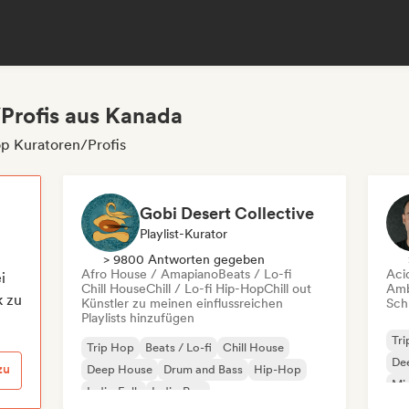
/Profis aus Kanada
op Kuratoren/Profis
Gobi Desert Collective
Playlist-Kurator
> 9800 Antworten gegeben
Afro House / Amapiano
Beats / Lo-fi
Aci
i
Chill House
Chill / Lo-fi Hip-Hop
Chill out
Amb
k zu
Künstler zu meinen einflussreichen
Schr
Playlists hinzufügen
Tr
Trip Hop
Beats / Lo-fi
Chill House
De
zu
Deep House
Drum and Bass
Hip-Hop
Mi
Indie-Folk
Indie-Pop