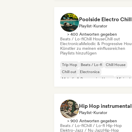
Poolside Electro Chill
Playlist-Kurator
> 400 Antworten gegeben
Beats / Lo-fi
Chill House
Chill out
Electronica
Melodic & Progressive Hou
Künstler zu meinen einflussreichen
Playlists hinzufügen
Trip Hop
Beats / Lo-fi
Chill House
Chill out
Electronica
Melodic & Progressive House
Minimal
Organischer House / Downtempo
Playlist-Kurator
> 900 Antworten gegeben
Beats / Lo-fi
Chill / Lo-fi Hip-Hop
Elektro-Jazz / Nu Jazz
Hip-Hop