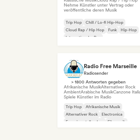
Klassische Musik
Cloud Rap / Hip Hop
Nehme Künstler unter Vertrag oder
veröffentliche deren Musik
Trip Hop
Chill / Lo-fi Hip-Hop
Cloud Rap / Hip Hop
Funk
Hip-Hop
Internationaler Rap
Nederhop/Dutch Hip-Hop
Rap auf Englisch
Radio Free Marseille
Radiosender
> 1800 Antworten gegeben
Afrikanische Musik
Alternativer Rock
Ambient
Arabische Musik
Canzone Itali
Spiele Künstler im Radio
Trip Hop
Afrikanische Musik
Alternativer Rock
Electronica
Experimenteller Jazz
Filmmusik
Indie-Folk
Moderner Jazz