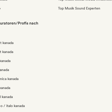
o
Top Musik Sound Experten
uratoren/Profis nach
t kanada
ut kanada
kanada
kanada
onica kanada
kanada
l kanada
o / italo kanada