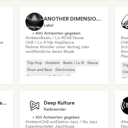
ANOTHER DIMENSION MUSIC
Label
> 400 Antworten gegeben
Ambient
Beats / Lo-fi
Chill House
Beat
se
Chill / Lo-fi Hip-Hop
Dance
Chil
Nehme Künstler unter Vertrag oder
Schr
veröffentliche deren Musik
Kün
Play
Trip Hop
Ambient
Beats / Lo-fi
Dance
Tr
Drum and Bass
Electronica
Chi
Experimentelle Elektronik
Ele
Experimenteller Jazz
Hip Hop instrumentals - Underground boombap & Lo Fi Hip Hop (by Snaap)
Deep Kulture
Radiosender
> 100 Antworten gegeben
Ambient
Chill out
Elektro-Jazz / Nu Jazz
Alt
Experimenteller Jazz
House
Ele