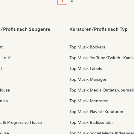
1
2
/Profis nach Subgenre
Kuratoren/Profis nach Typ
nt
Top Musik Bookers
 Lo-fi
Top Musik YouTube/Twitch -Kanäl
ut
Top Musik Labels
Top Musik Manager
House
Top Musik Media Outlets/Journali
nica
Top Musik Mentoren
Top Musik Playlist-Kuratoren
c & Progressive House
Top Musik Radiosender
House
Top Musik Social Media Influence