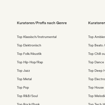
Kuratoren/Profis nach Genre
Kuratoren
Top Klassisch/Instrumental
Top Ambie
Top Elektronisch
Top Beats /
Top Folk/Akustik
Top Chill o
Top Hip-Hop/Rap
Top Dance
Top Jazz
Top Deep 
Top Metal
Top Electro
Top Pop
Top House
Top R&B/Soul
Top Melodi
Top Rock/Punk
Top Tech 