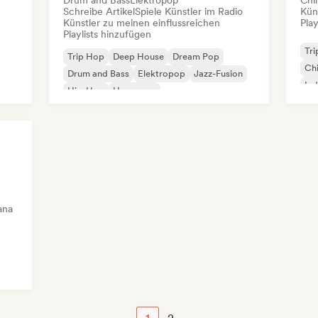
Drum and Bass
Elektropop
Chil
Schreibe Artikel
Spiele Künstler im Radio
Kün
Künstler zu meinen einflussreichen
Play
Playlists hinzufügen
Tr
Trip Hop
Deep House
Dream Pop
Chi
Drum and Bass
Elektropop
Jazz-Fusion
Ind
Hip-Hop
Hyperpop
ana