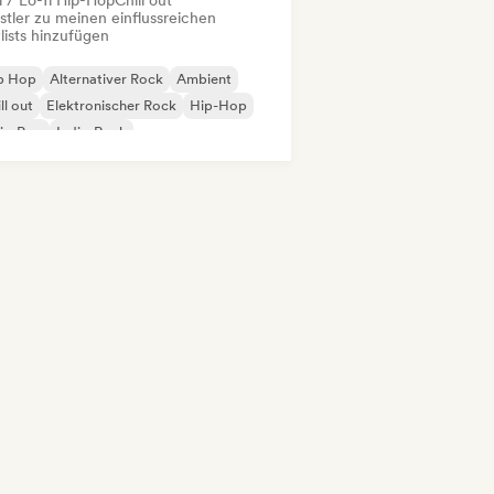
l / Lo-fi Hip-Hop
Chill out
stler zu meinen einflussreichen
lists hinzufügen
ip Hop
Alternativer Rock
Ambient
ll out
Elektronischer Rock
Hip-Hop
ie-Pop
Indie-Rock