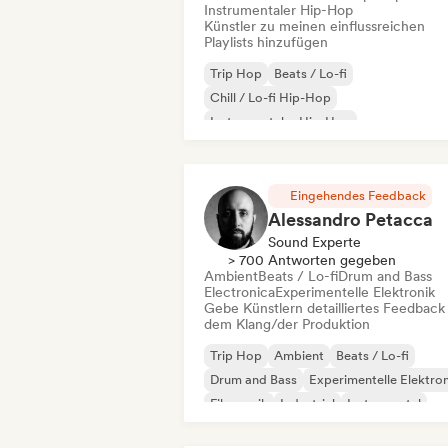
Instrumentaler Hip-Hop
Künstler zu meinen einflussreichen
Playlists hinzufügen
Trip Hop
Beats / Lo-fi
Chill / Lo-fi Hip-Hop
Instrumentaler Hip-Hop
Elektro-Jazz / Nu Jazz
Hip-Hop
Eingehendes Feedback
Alessandro Petacca
Sound Experte
> 700 Antworten gegeben
Ambient
Beats / Lo-fi
Drum and Bass
Electronica
Experimentelle Elektronik
Gebe Künstlern detailliertes Feedback
dem Klang/der Produktion
Trip Hop
Ambient
Beats / Lo-fi
Drum and Bass
Experimentelle Elektron
Filmmusik
Industrial
Instrumental