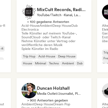
MixCult Records, Radio and Sub Labels
YouTube/Twitch -Kanal, Label, Radiosender
< 100 gegebene Antworten
o-fi
Acid-House
Ambient
Deep House
Dub
Alt
Electronica
Ele
Teile Künstler auf meinem YouTube-,
Gar
SoundCloud- oder Twitch-Kanal
Erst
Nehme Künstler unter Vertrag oder
übe
veröffentliche deren Musik
-fi
Spiele Künstler im Radio
Tr
Trip Hop
Acid-House
Deep House
Fr
co
House
Minimal
Techno
Ambient
Dub
Ind
Duncan Holzhall
Media Outlet/Journalist, Playlist-Kurator, Radiosender
> 900 Antworten gegeben
out
Ambient
Deep House
Dream Pop
Alt