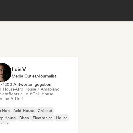
Luis V
Media Outlet/Journalist
> 1200 Antworten gegeben
d-House
Afro House / Amapiano
ient
Beats / Lo-fi
Chill House
eibe Artikel
ip Hop
Acid-House
Chill out
ep House
Disco
Electronica
House
nimal