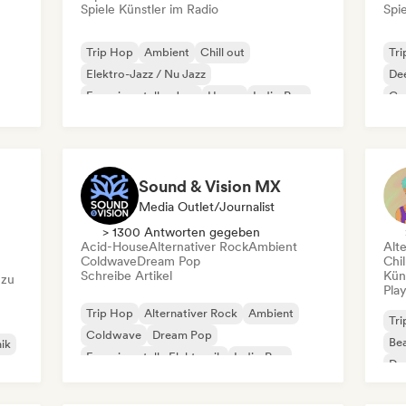
Spiele Künstler im Radio
Spie
Trip Hop
Ambient
Chill out
Tr
Elektro-Jazz / Nu Jazz
De
Experimenteller Jazz
House
Indie-Pop
Ga
Minimal
Sound & Vision MX
Media Outlet/Journalist
> 1300 Antworten gegeben
Acid-House
Alternativer Rock
Ambient
Alt
Coldwave
Dream Pop
Chil
Schreibe Artikel
Kün
 zu
Play
Trip Hop
Alternativer Rock
Ambient
Tr
Coldwave
Dream Pop
Bea
ik
Experimentelle Elektronik
Indie-Pop
Dr
Indie-Rock