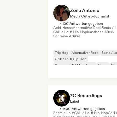
Zoila Antonio
Media Outlet/Journalist
> 100 Antworten gegeben
Acid-House
Alternativer Rock
Beats / L
Chill / Lo-fi Hip-Hop
Klassische Musik
Schreibe Artikel
Trip Hop
Alternativer Rock
Beats / Lo
Chill / Lo-fi Hip-Hop
Kommerziell / Mainstream
Dance
Dis
Dream Pop
7C Recordings
Label
> 1400 Antworten gegeben
Beats / Lo-fi
Chill / Lo-fi Hip-Hop
Chill 