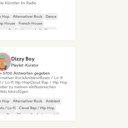
le Künstler im Radio
ip Hop
Alternativer Rock
Dance
ep House
French-House
rage-Rock
House
Indie-Dance
Dizzy Boy
Playlist-Kurator
> 5700 Antworten gegeben
ernativer Rock
Ambient
Beats / Lo-fi
l / Lo-fi Hip-Hop
Cloud Rap / Hip Hop
stler zu meinen einflussreichen
lists hinzufügen
ip Hop
Alternativer Rock
Ambient
ts / Lo-fi
Cloud Rap / Hip Hop
eam Pop
Filmmusik
Instrumental