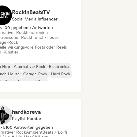
RockinBeatsTV
Social Media Influencer
< 100 gegebene Antworten
ernativer Rock
Electronica
ktronischer Rock
French-House
age-Rock
elle wirkungsvolle Posts oder Reels
r Künstler
ip Hop
Alternativer Rock
Electronica
ench-House
Garage-Rock
Hard Rock
ie-Rock
Nu-disco / Italo
hardkoreva
Playlist-Kurator
> 5100 Antworten gegeben
ernativer Rock
Ambient
Beats / Lo-fi