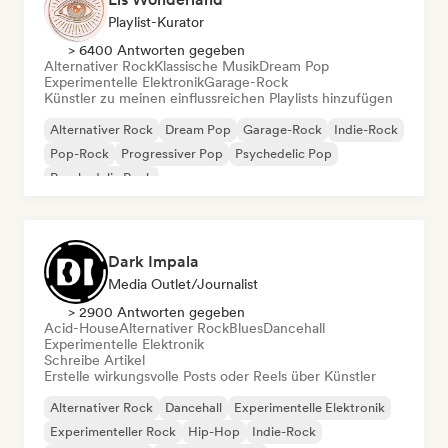
Playlist-Kurator
> 6400 Antworten gegeben
Alternativer Rock
Klassische Musik
Dream Pop
Experimentelle Elektronik
Garage-Rock
Künstler zu meinen einflussreichen Playlists hinzufügen
Alternativer Rock
Dream Pop
Garage-Rock
Indie-Rock
Pop-Rock
Progressiver Pop
Psychedelic Pop
Psychedelic Rock
Dark Impala
Media Outlet/Journalist
> 2900 Antworten gegeben
Acid-House
Alternativer Rock
Blues
Dancehall
Experimentelle Elektronik
Schreibe Artikel
Erstelle wirkungsvolle Posts oder Reels über Künstler
Alternativer Rock
Dancehall
Experimentelle Elektronik
Experimenteller Rock
Hip-Hop
Indie-Rock