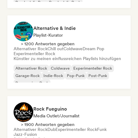
Psychedelic Pop
Psychedelic Rock
Alternative & Indie
Playlist-Kurator
> 1200 Antworten gegeben
Alternativer Rock
Chill out
Coldwave
Dream Pop
Experimenteller Rock
Künstler zu meinen einflussreichen Playlists hinzufügen
Alternativer Rock
Coldwave
Experimenteller Rock
Garage-Rock
Indie-Rock
Pop-Punk
Post-Punk
Progressiver Rock
Rock Fueguino
Media Outlet/Journalist
> 1900 Antworten gegeben
Alternativer Rock
Dub
Experimenteller Rock
Funk
Jazz-Fusion