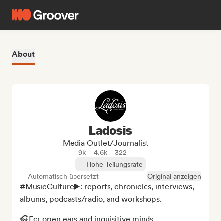
About
Ladosis
Media Outlet/Journalist
9k
4.6k
322
Hohe Teilungsrate
Automatisch übersetzt
Original anzeigen
#MusicCulture▶️: reports, chronicles, interviews, 
albums, podcasts/radio, and workshops.

🎧For open ears and inquisitive minds.
