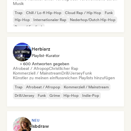
Musik
Trap
Chill / Lo-fi Hip-Hop
Cloud Rap / Hip Hop
Funk
Hip-Hop
Internationaler Rap
Nederhop/Dutch Hip-Hop
Rap auf Englisch
Herbiarz
Playlist-Kurator
> 600 Antworten gegeben
Afrobeat / Afropop
Christlicher Rap
Kommerziell / Mainstream
Drill/Jersey
Funk
Künstler zu meinen einflussreichen Playlists hinzufügen
Trap
Afrobeat / Afropop
Kommerziell / Mainstream
Drill/Jersey
Funk
Grime
Hip-Hop
Indie-Pop
NEU
lsbdraw