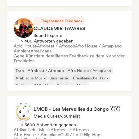
Eingehendes Feedback
CLAUDEMIR TAVARES
Sound Experte
> 400 Antworten gegeben
Acid-House
Afrobeat / Afropop
Afro House / Amapiano
Ambient
Americana
Gebe Künstlern detailliertes Feedback zu dem Klang/der
Produktion
Trap
Afrobeat / Afropop
Afro House / Amapiano
Arabische Musik
Bass music
Brasilianischer Funk
Chill / Lo-fi Hip-Hop
Klassische Musik
LMCB - Les Merveilles du Congo 🇨🇬
Media Outlet/Journalist
> 3600 Antworten gegeben
Afrikanische Musik
Afrobeat / Afropop
Afro House / Amapiano
Chill / Lo-fi Hip-Hop