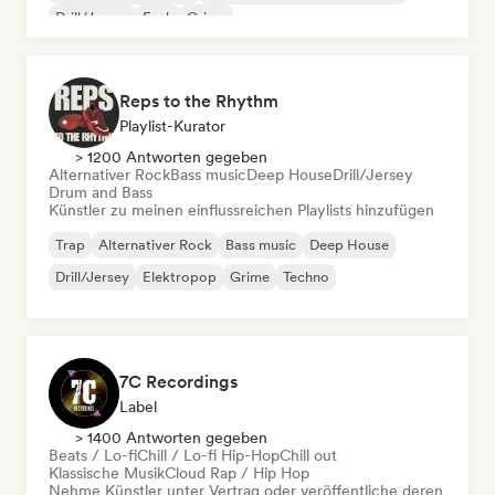
Drill/Jersey
Funk
Grime
Reps to the Rhythm
Playlist-Kurator
> 1200 Antworten gegeben
Alternativer Rock
Bass music
Deep House
Drill/Jersey
Drum and Bass
Künstler zu meinen einflussreichen Playlists hinzufügen
Trap
Alternativer Rock
Bass music
Deep House
Drill/Jersey
Elektropop
Grime
Techno
7C Recordings
Label
> 1400 Antworten gegeben
Beats / Lo-fi
Chill / Lo-fi Hip-Hop
Chill out
Klassische Musik
Cloud Rap / Hip Hop
Nehme Künstler unter Vertrag oder veröffentliche deren