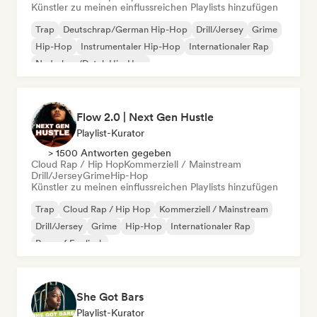
Künstler zu meinen einflussreichen Playlists hinzufügen
Trap
Deutschrap/German Hip-Hop
Drill/Jersey
Grime
Hip-Hop
Instrumentaler Hip-Hop
Internationaler Rap
Nederhop/Dutch Hip-Hop
Flow 2.0 | Next Gen Hustle
Playlist-Kurator
> 1500 Antworten gegeben
Cloud Rap / Hip Hop
Kommerziell / Mainstream
Drill/Jersey
Grime
Hip-Hop
Künstler zu meinen einflussreichen Playlists hinzufügen
Trap
Cloud Rap / Hip Hop
Kommerziell / Mainstream
Drill/Jersey
Grime
Hip-Hop
Internationaler Rap
Rap auf Englisch
She Got Bars
Playlist-Kurator