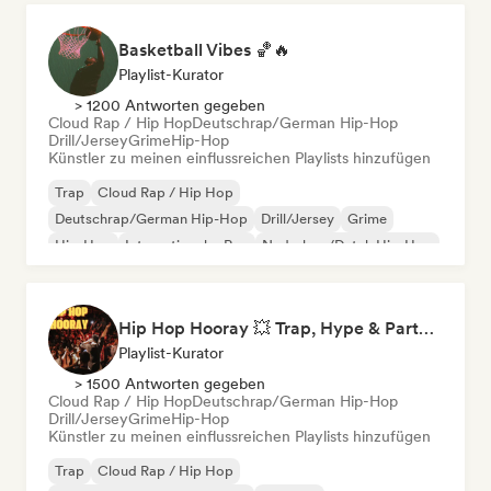
Basketball Vibes 🏀🔥
Playlist-Kurator
> 1200 Antworten gegeben
Cloud Rap / Hip Hop
Deutschrap/German Hip-Hop
Drill/Jersey
Grime
Hip-Hop
Künstler zu meinen einflussreichen Playlists hinzufügen
Trap
Cloud Rap / Hip Hop
Deutschrap/German Hip-Hop
Drill/Jersey
Grime
Hip-Hop
Internationaler Rap
Nederhop/Dutch Hip-Hop
Hip Hop Hooray 💥 Trap, Hype & Party Rap Bangers
Playlist-Kurator
> 1500 Antworten gegeben
Cloud Rap / Hip Hop
Deutschrap/German Hip-Hop
Drill/Jersey
Grime
Hip-Hop
Künstler zu meinen einflussreichen Playlists hinzufügen
Trap
Cloud Rap / Hip Hop