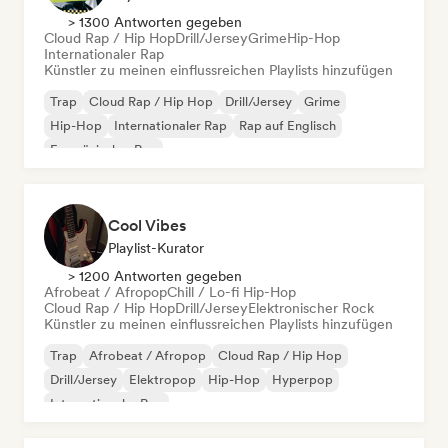
> 1300 Antworten gegeben
Cloud Rap / Hip Hop
Drill/Jersey
Grime
Hip-Hop
Internationaler Rap
Künstler zu meinen einflussreichen Playlists hinzufügen
Trap
Cloud Rap / Hip Hop
Drill/Jersey
Grime
Hip-Hop
Internationaler Rap
Rap auf Englisch
Französischer Rap
Cool Vibes
Playlist-Kurator
> 1200 Antworten gegeben
Afrobeat / Afropop
Chill / Lo-fi Hip-Hop
Cloud Rap / Hip Hop
Drill/Jersey
Elektronischer Rock
Künstler zu meinen einflussreichen Playlists hinzufügen
Trap
Afrobeat / Afropop
Cloud Rap / Hip Hop
Drill/Jersey
Elektropop
Hip-Hop
Hyperpop
Internationaler Rap