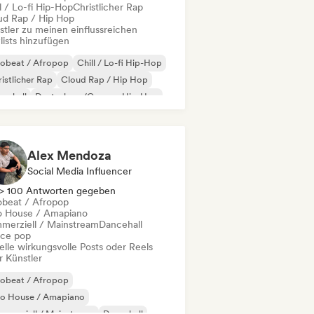
l / Lo-fi Hip-Hop
Christlicher Rap
ud Rap / Hip Hop
stler zu meinen einflussreichen
lists hinzufügen
robeat / Afropop
Chill / Lo-fi Hip-Hop
istlicher Rap
Cloud Rap / Hip Hop
cehall
Deutschrap/German Hip-Hop
ll/Jersey
Hip-Hop
Alex Mendoza
Social Media Influencer
> 100 Antworten gegeben
obeat / Afropop
o House / Amapiano
merziell / Mainstream
Dancehall
ce pop
elle wirkungsvolle Posts oder Reels
r Künstler
robeat / Afropop
ro House / Amapiano
merziell / Mainstream
Dancehall