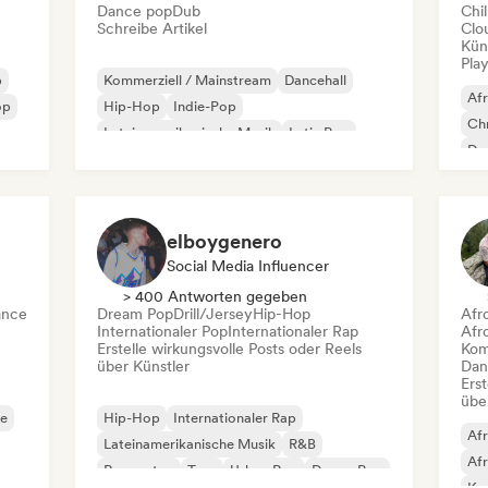
Dance pop
Dub
Chil
Schreibe Artikel
Clo
Kün
Play
p
Kommerziell / Mainstream
Dancehall
Af
op
Hip-Hop
Indie-Pop
Chr
Lateinamerikanische Musik
Latin Pop
Dan
Reggae
Reggaeton
Dri
elboygenero
Social Media Influencer
> 400 Antworten gegeben
ance
Dream Pop
Drill/Jersey
Hip-Hop
Afr
Internationaler Pop
Internationaler Rap
Afr
Erstelle wirkungsvolle Posts oder Reels
Kom
über Künstler
Dan
Erst
übe
se
Hip-Hop
Internationaler Rap
Af
Lateinamerikanische Musik
R&B
Af
Reggaeton
Trap
Urban Pop
Dream Pop
Kom