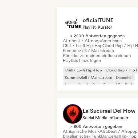
oficialTUNE
Playlist-Kurator
> 2200 Antworten gegeben
Afrobeat / Afropop
Americana
Chill / Lo-fi Hip-Hop
Cloud Rap / Hip 
Kommerziell / Mainstream
Künstler zu meinen einflussreichen
Playlists hinzufügen
Chill / Lo-fi Hip-Hop
Cloud Rap / Hip 
Kommerziell / Mainstream
Dancehall
Internationaler Rap
Rap auf Englisch
R&B
Reggaeton
La Sucursal Del Flow
Social Media Influencer
> 800 Antworten gegeben
Afrikanische Musik
Afrobeat / Afropop
Brasilianischer Funk
Dancehall
Hip-Hop