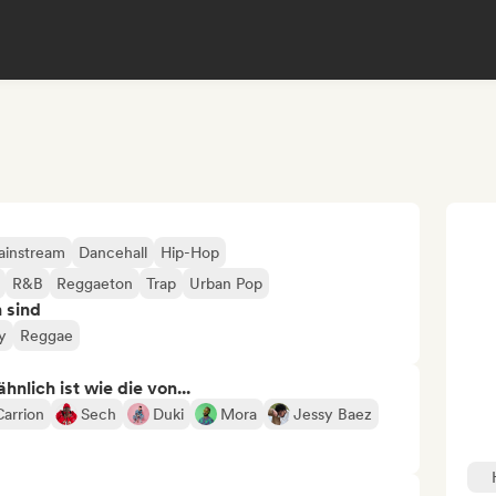
ainstream
Dancehall
Hip-Hop
R&B
Reggaeton
Trap
Urban Pop
n sind
y
Reggae
nlich ist wie die von...
Carrion
Sech
Duki
Mora
Jessy Baez