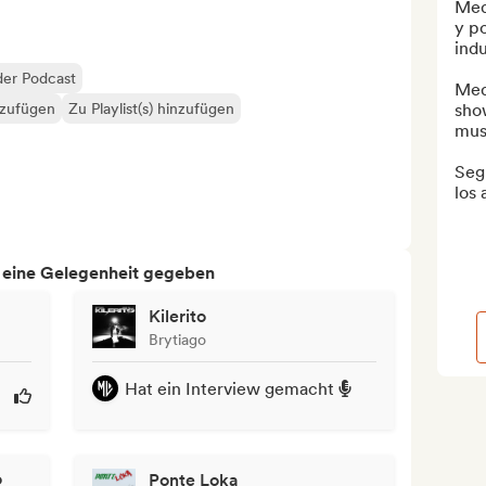
Medi
y po
indu
der Podcast
Medi
nzufügen
Zu Playlist(s) hinzufügen
sho
musi
Seg
los a
h eine Gelegenheit gegeben
Kilerito
Brytiago
Hat ein Interview gemacht
o
Ponte Loka