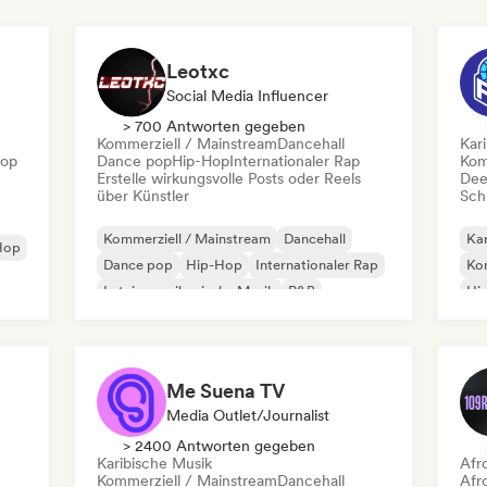
Leotxc
Social Media Influencer
> 700 Antworten gegeben
Kommerziell / Mainstream
Dancehall
Kar
Hop
Dance pop
Hip-Hop
Internationaler Rap
Kom
Erstelle wirkungsvolle Posts oder Reels
Dee
über Künstler
Schr
Kommerziell / Mainstream
Dancehall
Kar
Hop
Dance pop
Hip-Hop
Internationaler Rap
Kom
Lateinamerikanische Musik
R&B
Hi
Reggaeton
Lat
Me Suena TV
Media Outlet/Journalist
> 2400 Antworten gegeben
Karibische Musik
Afr
Kommerziell / Mainstream
Dancehall
Afr