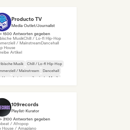
Producto TV
Media Outlet/Journalist
> 1500 Antworten gegeben
ibische Musik
Chill / Lo-fi Hip-Hop
merziell / Mainstream
Dancehall
p House
eibe Artikel
ibische Musik
Chill / Lo-fi Hip-Hop
merziell / Mainstream
Dancehall
p-Hop
Lateinamerikanische Musik
in Pop
Pop-Rock
109records
Playlist-Kurator
> 3100 Antworten gegeben
obeat / Afropop
o House / Amapiano