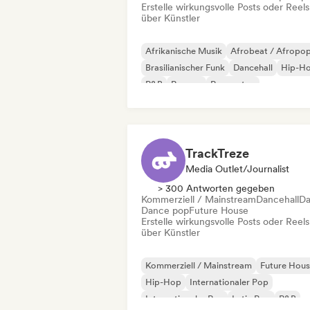
Erstelle wirkungsvolle Posts oder Reels
über Künstler
Afrikanische Musik
Afrobeat / Afropo
Brasilianischer Funk
Dancehall
Hip-H
R&B
Reggae
Reggaeton
TrackTreze
Media Outlet/Journalist
> 300 Antworten gegeben
Kommerziell / Mainstream
Dancehall
D
Dance pop
Future House
Erstelle wirkungsvolle Posts oder Reels
über Künstler
Kommerziell / Mainstream
Future Hou
Hip-Hop
Internationaler Pop
Internationaler Rap
Latin Pop
R&B