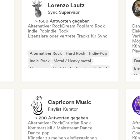
Lorenzo Lautz
Sync Supervisor
> 1600 Antworten gegeben
Alternativer Rock
Dream Pop
Hard Rock
Dan
Indie-Pop
Indie-Rock
Ele
Lizenziere oder vertrete Tracks für Sync
Ver
Mög
Kün
Play
Alternativer Rock
Hard Rock
Indie-Pop
Indie-Rock
Metal / Heavy metal
Da
New wave
Post-Punk
Psychedelic Rock
El
Ho
Capricorn Music
Playlist-Kurator
> 200 Antworten gegeben
Alternativer Rock
Christian Rock
Afr
Kommerziell / Mainstream
Dance
Ame
Dance pop
Cou
Künstler zu meinen einflussreichen
Kün