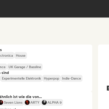
s
ectronica
House
ance
UK Garage / Bassline
n sind
Experimentelle Elektronik
Hyperpop
Indie-Dance
nlich ist wie die von...
Seven Lions
ARTY
ALPHA 9