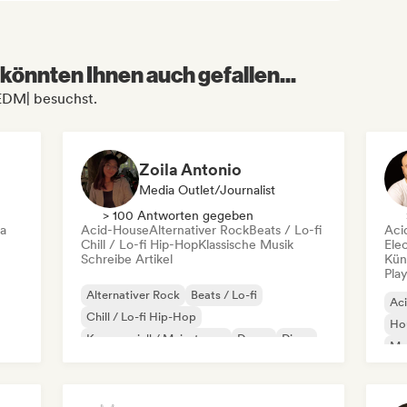
könnten Ihnen auch gefallen...
|EDM| besuchst.
Zoila Antonio
Media Outlet/Journalist
> 100 Antworten gegeben
ca
Acid-House
Alternativer Rock
Beats / Lo-fi
Aci
Chill / Lo-fi Hip-Hop
Klassische Musik
Ele
Schreibe Artikel
Kün
Play
Alternativer Rock
Beats / Lo-fi
Ac
Chill / Lo-fi Hip-Hop
Ho
Kommerziell / Mainstream
Dance
Disco
Mel
Dream Pop
House
Or