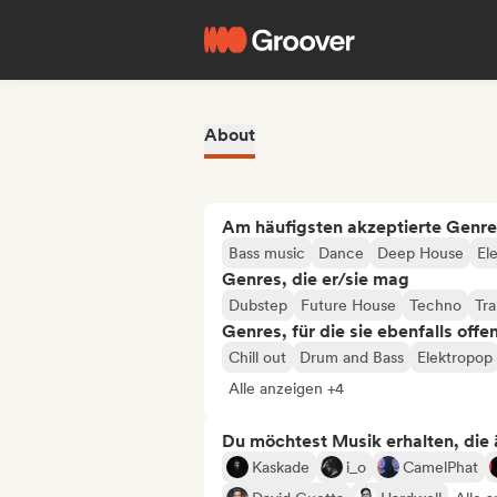
About
Am häufigsten akzeptierte Genre
Bass music
Dance
Deep House
El
Genres, die er/sie mag
Dubstep
Future House
Techno
Tr
Genres, für die sie ebenfalls offe
Chill out
Drum and Bass
Elektropop
Alle anzeigen +4
Du möchtest Musik erhalten, die äh
Kaskade
i_o
CamelPhat