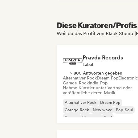
Diese Kuratoren/Profis 
Weil du das Profil von Black Sheep 
Pravda Records
Label
> 800 Antworten gegeben
Alternativer Rock
Dream Pop
Electroni
Garage-Rock
Indie-Pop
Nehme Künstler unter Vertrag oder
veröffentliche deren Musik
Alternativer Rock
Dream Pop
Garage-Rock
New wave
Pop-Soul
Reggae
Shoegaze
Soul