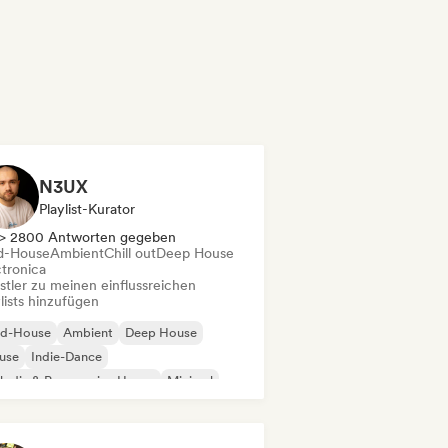
N3UX
Playlist-Kurator
> 2800 Antworten gegeben
d-House
Ambient
Chill out
Deep House
ctronica
stler zu meinen einflussreichen
lists hinzufügen
id-House
Ambient
Deep House
use
Indie-Dance
odic & Progressive House
Minimal
ganischer House / Downtempo