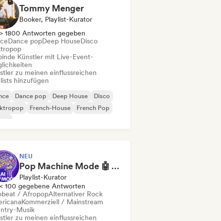
Tommy Menger
Booker, Playlist-Kurator
> 1800 Antworten gegeben
ce
Dance pop
Deep House
Disco
ktropop
binde Künstler mit Live-Event-
lichkeiten
stler zu meinen einflussreichen
lists hinzufügen
nce
Dance pop
Deep House
Disco
ektropop
French-House
French Pop
use
NEU
Pop Machine Mode 🤖 AI Music, Indie Pop & Dream Pop
Playlist-Kurator
< 100 gegebene Antworten
obeat / Afropop
Alternativer Rock
ricana
Kommerziell / Mainstream
ntry-Musik
stler zu meinen einflussreichen