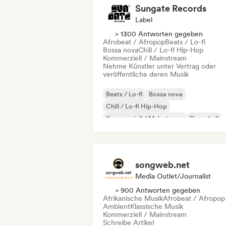
Sungate Records
Label
> 1300 Antworten gegeben
Afrobeat / Afropop
Beats / Lo-fi
Bossa nova
Chill / Lo-fi Hip-Hop
Kommerziell / Mainstream
Nehme Künstler unter Vertrag oder
veröffentliche deren Musik
Beats / Lo-fi
Bossa nova
Chill / Lo-fi Hip-Hop
Kommerziell / Mainstream
Dancehall
Dance pop
Hip-Hop
Pop-Soul
songweb.net
Media Outlet/Journalist
> 900 Antworten gegeben
Afrikanische Musik
Afrobeat / Afropop
Ambient
Klassische Musik
Kommerziell / Mainstream
Schreibe Artikel