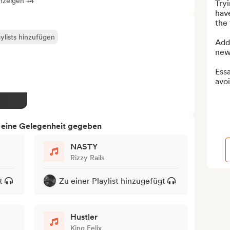
anzeigen +4
Tryi
have
the 
ylists hinzufügen
Add 
new 
Essa
avoi
h eine Gelegenheit gegeben
NASTY
Rizzy Rails
t
Zu einer Playlist hinzugefügt
Hustler
King Felix