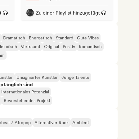
t
Zu einer Playlist hinzugefügt
Dramatisch
Energetisch
Standard
Gute Vibes
elodisch
Verträumt
Original
Positiv
Romantisch
sam
ünstler
Unsignierter Künstler
Junge Talente
mpfänglich sind
Internationales Potenzial
Bevorstehendes Projekt
obeat / Afropop
Alternativer Rock
Ambient