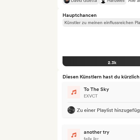
David Guetta
Hardwell
Alle 
Hauptchancen
Künstler zu meinen einflussreichen Pla
2.3k
Diesen Künstlern hast du kürzlic
To The Sky
EXVCT
Zu einer Playlist hinzugefüg
another try
felix iirc