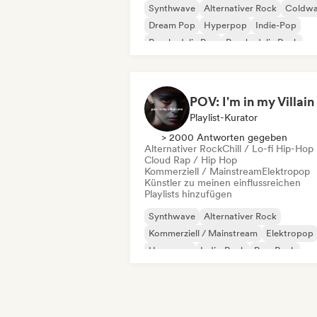
Synthwave
Alternativer Rock
Coldw
Dream Pop
Hyperpop
Indie-Pop
Psychedelic Pop
Psychedelic Rock
Playlist-Kurator
> 2000 Antworten gegeben
Alternativer Rock
Chill / Lo-fi Hip-Hop
Cloud Rap / Hip Hop
Kommerziell / Mainstream
Elektropop
Künstler zu meinen einflussreichen
Playlists hinzufügen
Synthwave
Alternativer Rock
Kommerziell / Mainstream
Elektropop
Hyperpop
Indie-Rock
Pop-Rock
Psychedelic Pop