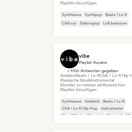
Playlists hinzufügen
Synthwave
Synthpop
Beats / Lo-fi
Chill out
Elektropop
Lofi bedroom
vibe
Playlist-Kurator
> 1700 Antworten gegeben
Ambient
Beats / Lo-fi
Chill / Lo-fi Hip
Klassische Musik
Instrumental
Künstler zu meinen einflussreichen
Playlists hinzufügen
Synthwave
Ambient
Beats / Lo-fi
Chill / Lo-fi Hip-Hop
Instrumental
Neo / Modern Klassisch
Klassische Mu
Solo-Klavier