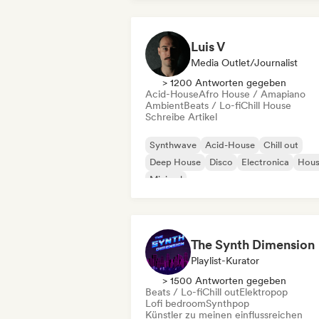
Luis V
Media Outlet/Journalist
> 1200 Antworten gegeben
Acid-House
Afro House / Amapiano
Ambient
Beats / Lo-fi
Chill House
Schreibe Artikel
Synthwave
Acid-House
Chill out
Deep House
Disco
Electronica
Hou
Minimal
The Synth Dimension
Playlist-Kurator
> 1500 Antworten gegeben
Beats / Lo-fi
Chill out
Elektropop
Lofi bedroom
Synthpop
Künstler zu meinen einflussreichen