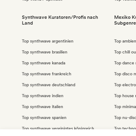
Synthwave Kuratoren/Profis nach
Mexiko Ku
Land
Subgenre
Top synthwave argentinien
Top ambien
Top synthwave brasilien
Top chill o
Top synthwave kanada
Top dance 
Top synthwave frankreich
Top disco 
Top synthwave deutschland
Top electr
Top synthwave indien
Top house 
Top synthwave italien
Top minima
Top synthwave spanien
Top nu-disc
Top synthwave vereinigtes königreich
Top techno