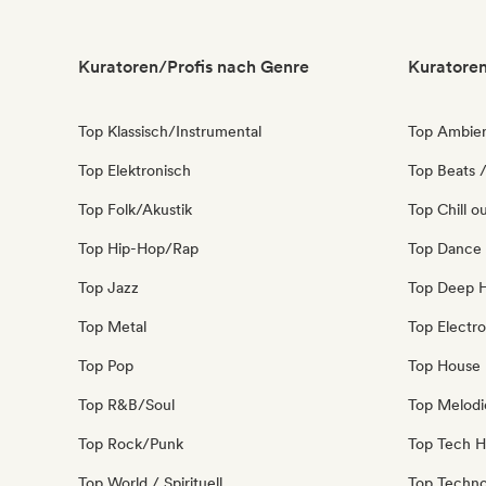
Kuratoren/Profis nach Genre
Kuratoren
Top Klassisch/Instrumental
Top Ambie
Top Elektronisch
Top Beats /
Top Folk/Akustik
Top Chill o
Top Hip-Hop/Rap
Top Dance
Top Jazz
Top Deep 
Top Metal
Top Electro
Top Pop
Top House
Top R&B/Soul
Top Melodi
Top Rock/Punk
Top Tech 
Top World / Spirituell
Top Techn