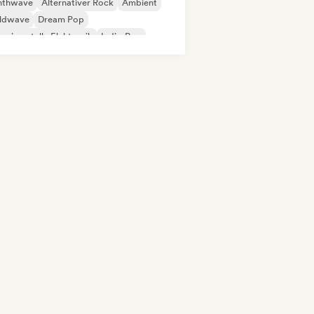
nthwave
Alternativer Rock
Ambient
ldwave
Dream Pop
erimentelle Elektronik
Indie-Pop
ie-Rock