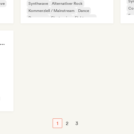
Sy
ave
Synthwave
Alternativer Rock
Co
Kommerziell / Mainstream
Dance
Exp
Dance pop
Electronica
Elektropop
Ind
Internationaler Pop
POV: I'm in my Villain Era
1
2
3