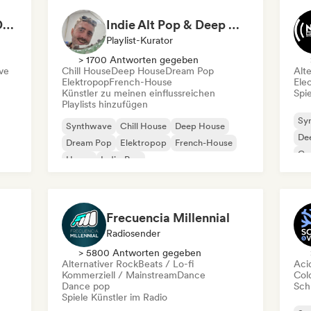
The Darkest Hour 🌘 Darkwave, Post-Punk & Coldwave
Indie Alt Pop & Deep House (by omglookitsRaph)
Playlist-Kurator
> 1700 Antworten gegeben
ve
Chill House
Deep House
Dream Pop
Alt
Elektropop
French-House
Ele
Künstler zu meinen einflussreichen
Spie
Playlists hinzufügen
Sy
Synthwave
Chill House
Deep House
De
Dream Pop
Elektropop
French-House
Ga
House
Indie-Pop
Frecuencia Millennial
Radiosender
> 5800 Antworten gegeben
Alternativer Rock
Beats / Lo-fi
Aci
Kommerziell / Mainstream
Dance
Col
Dance pop
Schr
Spiele Künstler im Radio