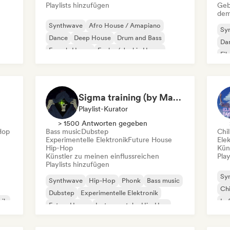
Playlists hinzufügen
Geb
dem
Synthwave
Afro House / Amapiano
Sy
Dance
Deep House
Drum and Bass
Da
French-House
Funky / Jackin House
Fil
House
Sigma training (by Mastery Gallery)
Playlist-Kurator
> 1500 Antworten gegeben
-Hop
Bass music
Dubstep
Chil
Experimentelle Elektronik
Future House
Ele
Hip-Hop
Kün
Künstler zu meinen einflussreichen
Play
Playlists hinzufügen
Sy
Synthwave
Hip-Hop
Phonk
Bass music
Chi
Dubstep
Experimentelle Elektronik
sik
Lo
Future House
Instrumentaler Hip-Hop