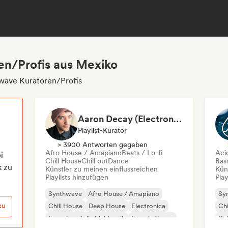
en/Profis aus Mexiko
wave Kuratoren/Profis
Aaron Decay (Electronic Dream & Chill Electronic Dream playlists)
Playlist-Kurator
> 3900 Antworten gegeben
Afro House / Amapiano
Beats / Lo-fi
Aci
i
Chill House
Chill out
Dance
Bas
k zu
Künstler zu meinen einflussreichen
Kün
Playlists hinzufügen
Play
Synthwave
Afro House / Amapiano
Sy
zu
Chill House
Deep House
Electronica
Chi
Experimentelle Elektronik
French-House
Du