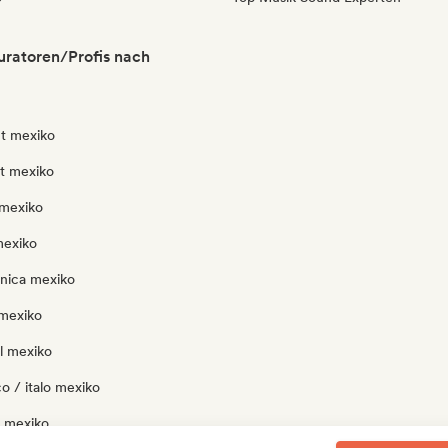
ratoren/Profis nach
t mexiko
ut mexiko
mexiko
mexiko
onica mexiko
mexiko
l mexiko
o / italo mexiko
 mexiko