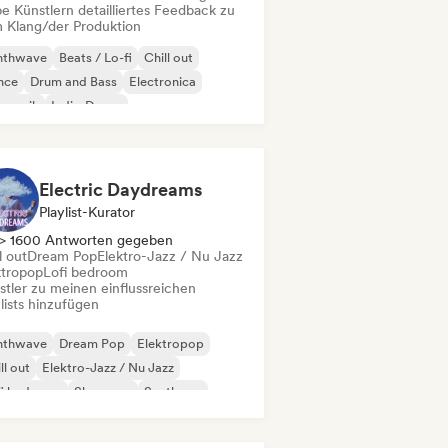
e Künstlern detailliertes Feedback zu
 Klang/der Produktion
nthwave
Beats / Lo-fi
Chill out
nce
Drum and Bass
Electronica
mmusik
Indie-Dance
Electric Daydreams
Playlist-Kurator
> 1600 Antworten gegeben
l out
Dream Pop
Elektro-Jazz / Nu Jazz
ktropop
Lofi bedroom
stler zu meinen einflussreichen
lists hinzufügen
nthwave
Dream Pop
Elektropop
ll out
Elektro-Jazz / Nu Jazz
fi bedroom
Shoegaze
Synthpop