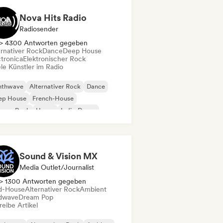
Nova Hits Radio
Radiosender
> 4300 Antworten gegeben
ernativer Rock
Dance
Deep House
ctronica
Elektronischer Rock
le Künstler im Radio
nthwave
Alternativer Rock
Dance
ep House
French-House
rage-Rock
House
Indie-Dance
Sound & Vision MX
Media Outlet/Journalist
> 1300 Antworten gegeben
d-House
Alternativer Rock
Ambient
dwave
Dream Pop
eibe Artikel