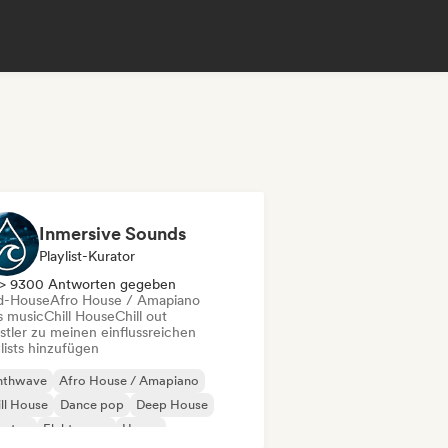
Inmersive Sounds
Playlist-Kurator
> 9300 Antworten gegeben
d-House
Afro House / Amapiano
s music
Chill House
Chill out
stler zu meinen einflussreichen
lists hinzufügen
nthwave
Afro House / Amapiano
ll House
Dance pop
Deep House
bstep
Elektropop
House