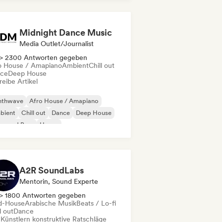
Midnight Dance Music
Media Outlet/Journalist
> 2300 Antworten gegeben
o House / Amapiano
Ambient
Chill out
ce
Deep House
eibe Artikel
nthwave
Afro House / Amapiano
bient
Chill out
Dance
Deep House
um and Bass
House
A2R SoundLabs
Mentorin, Sound Experte
> 1800 Antworten gegeben
d-House
Arabische Musik
Beats / Lo-fi
l out
Dance
 Künstlern konstruktive Ratschläge