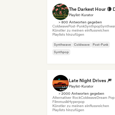
Playlist-Kurator
> 800 Antworten gegeben
Coldwave
Post-Punk
Synthpop
Synthwa
Künstler zu meinen einflussreichen
Playlists hinzufügen
Synthwave
Coldwave
Post-Punk
Synthpop
Late Night Drives 🎆
Playlist-Kurator
> 2000 Antworten gegeben
Alternativer Rock
Coldwave
Dream Pop
Filmmusik
Hyperpop
Künstler zu meinen einflussreichen
Playlists hinzufügen