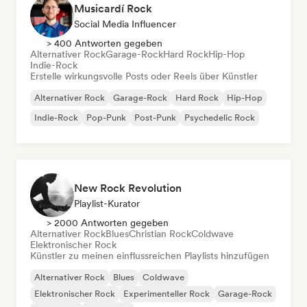
Musicardí Rock
Social Media Influencer
> 400 Antworten gegeben
Alternativer Rock
Garage-Rock
Hard Rock
Hip-Hop
Indie-Rock
Erstelle wirkungsvolle Posts oder Reels über Künstler
Alternativer Rock
Garage-Rock
Hard Rock
Hip-Hop
Indie-Rock
Pop-Punk
Post-Punk
Psychedelic Rock
New Rock Revolution
Playlist-Kurator
> 2000 Antworten gegeben
Alternativer Rock
Blues
Christian Rock
Coldwave
Elektronischer Rock
Künstler zu meinen einflussreichen Playlists hinzufügen
Alternativer Rock
Blues
Coldwave
Elektronischer Rock
Experimenteller Rock
Garage-Rock