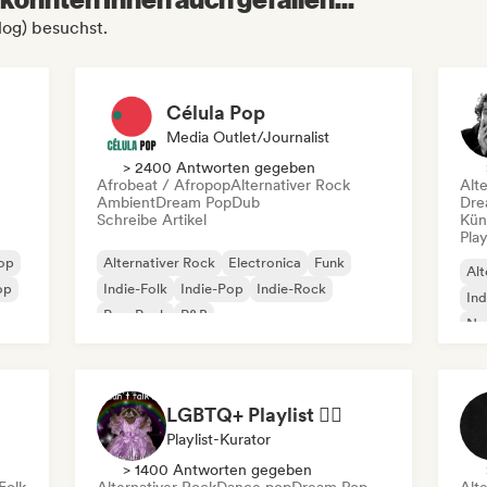
log) besuchst.
Célula Pop
Media Outlet/Journalist
> 2400 Antworten gegeben
Afrobeat / Afropop
Alternativer Rock
Alt
Ambient
Dream Pop
Dub
Dre
Schreibe Artikel
Kün
Play
Pop
Alternativer Rock
Electronica
Funk
Alt
op
Indie-Folk
Indie-Pop
Indie-Rock
Ind
Pop-Rock
R&B
Ne
LGBTQ+ Playlist 🏳️‍🌈
Playlist-Kurator
> 1400 Antworten gegeben