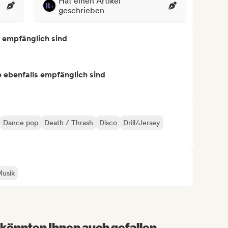
Hat einen Artikel
geschrieben
s empfänglich sind
ie ebenfalls empfänglich sind
Dance pop
Death / Thrash
Disco
Drill/Jersey
Musik
könnten Ihnen auch gefallen...