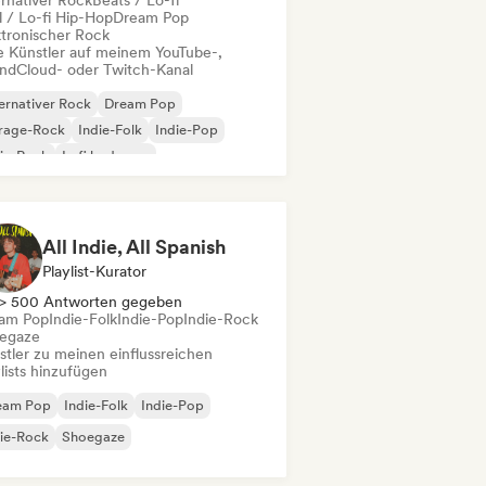
ernativer Rock
Beats / Lo-fi
l / Lo-fi Hip-Hop
Dream Pop
ktronischer Rock
le Künstler auf meinem YouTube-,
ndCloud- oder Twitch-Kanal
ernativer Rock
Dream Pop
rage-Rock
Indie-Folk
Indie-Pop
ie-Rock
Lofi bedroom
chedelic Rock
All Indie, All Spanish
Playlist-Kurator
> 500 Antworten gegeben
am Pop
Indie-Folk
Indie-Pop
Indie-Rock
egaze
stler zu meinen einflussreichen
lists hinzufügen
eam Pop
Indie-Folk
Indie-Pop
ie-Rock
Shoegaze