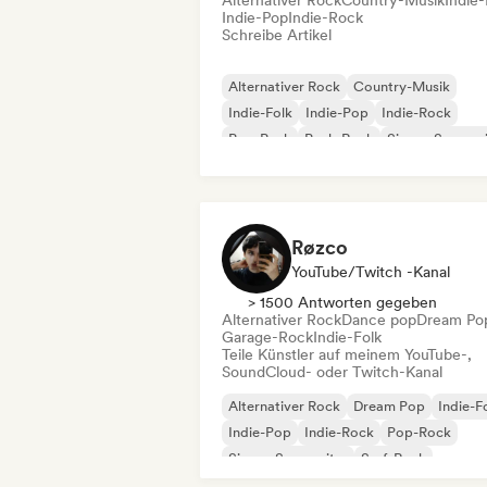
Alternativer Rock
Country-Musik
Indie-
Indie-Pop
Indie-Rock
Schreibe Artikel
Alternativer Rock
Country-Musik
Indie-Folk
Indie-Pop
Indie-Rock
Pop-Punk
Punk-Rock
Singer-Songwri
Røzco
YouTube/Twitch -Kanal
> 1500 Antworten gegeben
Alternativer Rock
Dance pop
Dream Po
Garage-Rock
Indie-Folk
Teile Künstler auf meinem YouTube-,
SoundCloud- oder Twitch-Kanal
Alternativer Rock
Dream Pop
Indie-F
Indie-Pop
Indie-Rock
Pop-Rock
Singer-Songwriter
Surf-Rock