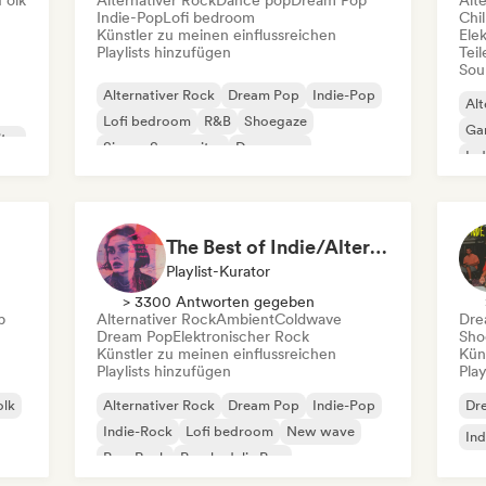
Folk
Alternativer Rock
Dance pop
Dream Pop
Alt
Indie-Pop
Lofi bedroom
Chil
Künstler zu meinen einflussreichen
Ele
Playlists hinzufügen
Tei
Sou
Alternativer Rock
Dream Pop
Indie-Pop
Alt
Lofi bedroom
R&B
Shoegaze
Ga
ter
Singer-Songwriter
Dance pop
Ind
Psy
The Best of Indie/Alternative music
Playlist-Kurator
> 3300 Antworten gegeben
p
Alternativer Rock
Ambient
Coldwave
Dre
Dream Pop
Elektronischer Rock
Sho
Künstler zu meinen einflussreichen
Kün
Playlists hinzufügen
Play
olk
Alternativer Rock
Dream Pop
Indie-Pop
Dr
Indie-Rock
Lofi bedroom
New wave
Ind
Pop-Rock
Psychedelic Pop