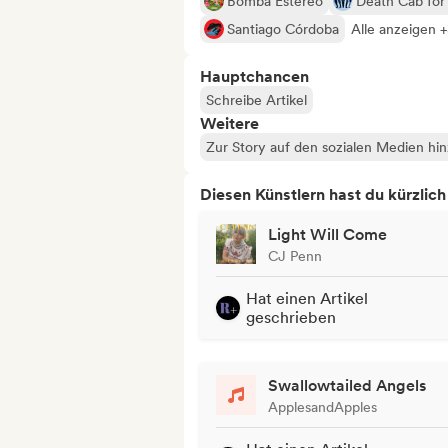
Bomba Estéreo
Death Cab for
Santiago Córdoba
Alle anzeigen 
Hauptchancen
Schreibe Artikel
Weitere
Zur Story auf den sozialen Medien hi
Diesen Künstlern hast du kürzlic
Light Will Come
CJ Penn
Hat einen Artikel
geschrieben
Swallowtailed Angels
ApplesandApples