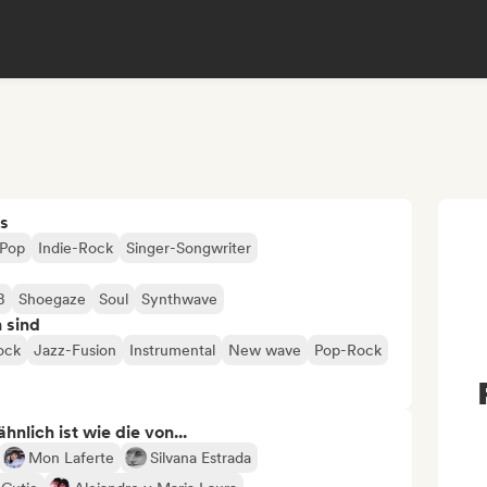
s
-Pop
Indie-Rock
Singer-Songwriter
B
Shoegaze
Soul
Synthwave
n sind
ock
Jazz-Fusion
Instrumental
New wave
Pop-Rock
nlich ist wie die von...
Mon Laferte
Silvana Estrada