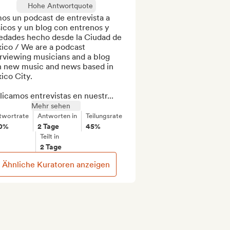
Hohe Antwortquote
os un podcast de entrevista a 
cos y un blog con entrenos y 
edades hecho desde la Ciudad de 
ico / We are a podcast 
rviewing musicians and a blog 
h new music and news based in 
co City.

icamos entrevistas en nuestr...
Mehr sehen
twortrate
Antworten in
Teilungsrate
0%
2 Tage
45%
Teilt in
2 Tage
Ähnliche Kuratoren anzeigen