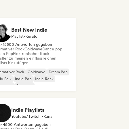
Best New Indie
Playlist-Kurator
> 15500 Antworten gegeben
ernativer Rock
Coldwave
Dance pop
am Pop
Elektronischer Rock
stler zu meinen einflussreichen
lists hinzufügen
ernativer Rock
Coldwave
Dream Pop
ie-Folk
Indie-Pop
Indie-Rock
w wave
Shoegaze
Indie Playlists
YouTube/Twitch -Kanal
> 4500 Antworten gegeben