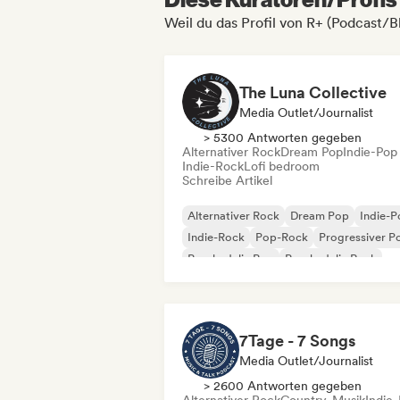
Weil du das Profil von R+ (Podcast/B
The Luna Collective
Media Outlet/Journalist
> 5300 Antworten gegeben
Alternativer Rock
Dream Pop
Indie-Pop
Indie-Rock
Lofi bedroom
Schreibe Artikel
Alternativer Rock
Dream Pop
Indie-
Indie-Rock
Pop-Rock
Progressiver P
Psychedelic Pop
Psychedelic Rock
7Tage - 7 Songs
Media Outlet/Journalist
> 2600 Antworten gegeben