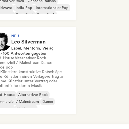
ernativer Rock
Canzone Italiana
ldwave
Indie-Pop
Internationaler Pop
w wave
Post-Punk
Post-Rock
NEU
Leo Silverman
Label, Mentorin, Verlag
> 100 Antworten gegeben
d-House
Alternativer Rock
merziell / Mainstream
Dance
ce pop
 Künstlern konstruktive Ratschläge
te Künstlern einen Verlagsvertrag an
me Künstler unter Vertrag oder
öffentliche deren Musik
id-House
Alternativer Rock
merziell / Mainstream
Dance
nce pop
Elektropop
erimentelle Elektronik
Indie-Dance