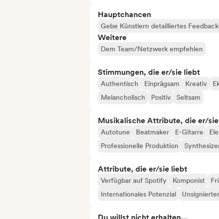
Hauptchancen
Gebe Künstlern detailliertes Feedbac
Weitere
Dem Team/Netzwerk empfehlen
Stimmungen, die er/sie liebt
Authentisch
Einprägsam
Kreativ
Ek
Melancholisch
Positiv
Seltsam
Musikalische Attribute, die er/sie
Autotune
Beatmaker
E-Gitarre
Ele
Professionelle Produktion
Synthesize
Attribute, die er/sie liebt
Verfügbar auf Spotify
Komponist
Fr
Internationales Potenzial
Unsignierter
Du willst nicht erhalten...