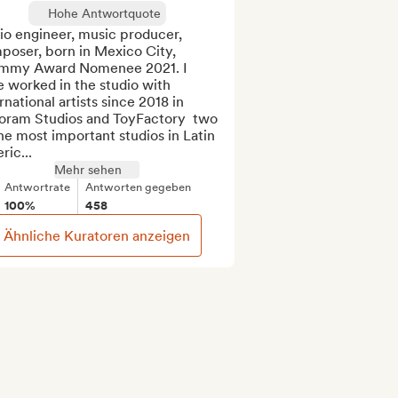
Hohe Antwortquote
o engineer, music producer, 
oser, born in Mexico City, 
mmy Award Nomenee 2021. I 
 worked in the studio with 
rnational artists since 2018 in 
oram Studios and ToyFactory  two 
he most important studios in Latin 
ic...
Mehr sehen
Antwortrate
Antworten gegeben
100%
458
Ähnliche Kuratoren anzeigen