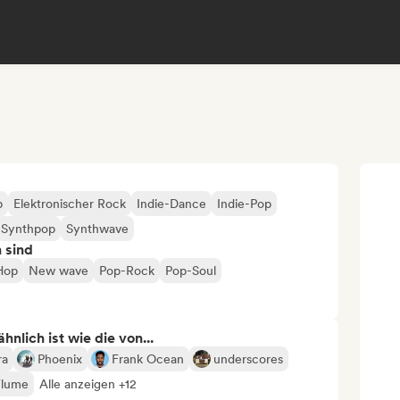
p
Elektronischer Rock
Indie-Dance
Indie-Pop
Synthpop
Synthwave
n sind
-Hop
New wave
Pop-Rock
Pop-Soul
nlich ist wie die von...
ra
Phoenix
Frank Ocean
underscores
Flume
Alle anzeigen +12