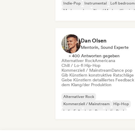
Indie-Pop
Instrumental
Lofi bedroom
Moderner Jazz
Neo / Modern Klassisc
Dan Olsen
Mentorin, Sound Experte
> 400 Antworten gegeben
Alternativer Rock
Americana
Chill / Lo-fi Hip-Hop
Kommerziell / Mainstream
Dance pop
Gib Künstlern konstruktive Ratschläge
Gebe Künstlern detailliertes Feedback
dem Klang/der Produktion
Alternativer Rock
Kommerziell / Mainstream
Hip-Hop
Indie-Folk
Indie-Pop
Indie-Rock
Pop-Rock
R&B