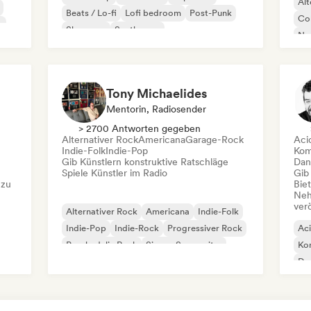
Alt
Beats / Lo-fi
Lofi bedroom
Post-Punk
Co
h
Shoegaze
Synthwave
Ne
Tony Michaelides
Mentorin, Radiosender
> 2700 Antworten gegeben
Alternativer Rock
Americana
Garage-Rock
Aci
Indie-Folk
Indie-Pop
Kom
Gib Künstlern konstruktive Ratschläge
Dan
Spiele Künstler im Radio
Gib
 zu
Bie
Neh
ver
Alternativer Rock
Americana
Indie-Folk
Indie-Pop
Indie-Rock
Progressiver Rock
Ac
Psychedelic Rock
Singer-Songwriter
Kom
Da
Exp