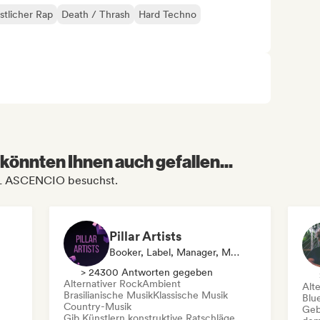
stlicher Rap
Death / Thrash
Hard Techno
könnten Ihnen auch gefallen...
AL ASCENCIO besuchst.
Pillar Artists
Booker, Label, Manager, Media Outlet/Journalist, Mentorin, Playlist-Kurator
> 24300 Antworten gegeben
Alternativer Rock
Ambient
Alt
Brasilianische Musik
Klassische Musik
Blu
Country-Musik
Geb
Gib Künstlern konstruktive Ratschläge