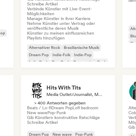
dem
Schreibe Artikel
Verbinde Künstler mit Live-Event-
Möglichkeiten
Manage Künstler in ihrer Karriere
Nehme Künstler unter Vertrag oder
veröffentliche deren Musik
Alt
pop
Künstler zu meinen einflussreichen
Blu
Playlists hinzufügen
Ga
Alternativer Rock
Brasilianische Musik
Dream Pop
Indie-Folk
Indie-Pop
Indie-Rock
Pop-Rock
Progressiver Rock
Hits With Tits
Media Outlet/Journalist, Mentorin
> 400 Antworten gegeben
Beats / Lo-fi
Dream Pop
Lofi bedroom
Alt
New wave
Pop-Punk
Col
Gib Künstlern konstruktive Ratschläge
Ver
Schreibe Artikel
Mög
Gib
Dream Pop
New wave
Pop-Punk