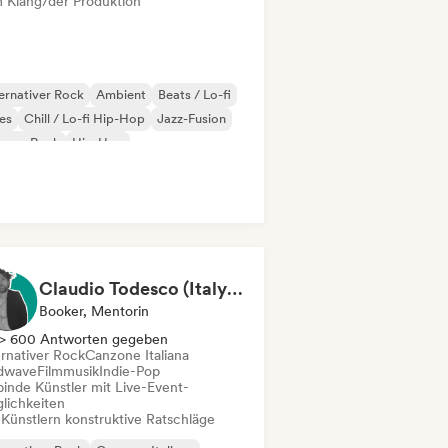
 Klang/der Produktion
ernativer Rock
Ambient
Beats / Lo-fi
es
Chill / Lo-fi Hip-Hop
Jazz-Fusion
rage-Rock
Hip-Hop
Claudio Todesco (Italy & Japan focus)
Booker, Mentorin
> 600 Antworten gegeben
ernativer Rock
Canzone Italiana
dwave
Filmmusik
Indie-Pop
binde Künstler mit Live-Event-
lichkeiten
 Künstlern konstruktive Ratschläge