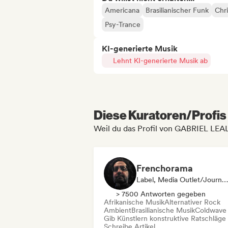
Americana
Brasilianischer Funk
Chri
Psy-Trance
KI-generierte Musik
Lehnt KI-generierte Musik ab
Diese Kuratoren/Profis 
Weil du das Profil von GABRIEL LE
Frenchorama
Label, Media Outlet/Journalist, Mentorin
> 7500 Antworten gegeben
Afrikanische Musik
Alternativer Rock
Ambient
Brasilianische Musik
Coldwave
Gib Künstlern konstruktive Ratschläge
Schreibe Artikel