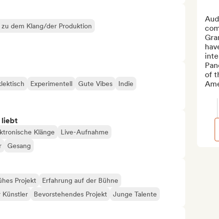
Audi
k zu dem Klang/der Produktion
comp
Gra
have
inte
Pan
of t
Amer
lektisch
Experimentell
Gute Vibes
Indie
 liebt
ktronische Klänge
Live-Aufnahme
r
Gesang
ühes Projekt
Erfahrung auf der Bühne
 Künstler
Bevorstehendes Projekt
Junge Talente