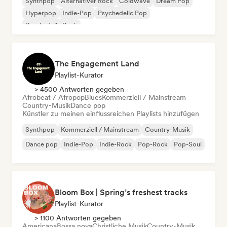
Synthpop
Alternativer Rock
Coldwave
Dream Pop
Hyperpop
Indie-Pop
Psychedelic Pop
Psychedelic Rock
The Engagement Land
Playlist-Kurator
> 4500 Antworten gegeben
Afrobeat / Afropop
Blues
Kommerziell / Mainstream
Country-Musik
Dance pop
Künstler zu meinen einflussreichen Playlists hinzufügen
Synthpop
Kommerziell / Mainstream
Country-Musik
Dance pop
Indie-Pop
Indie-Rock
Pop-Rock
Pop-Soul
Bloom Box | Spring’s freshest tracks
Playlist-Kurator
> 1100 Antworten gegeben
Americana
Bossa nova
Christliche Musik
Country-Musik