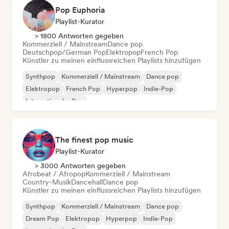
Pop Euphoria
Playlist-Kurator
> 1800 Antworten gegeben
Kommerziell / Mainstream
Dance pop
Deutschpop/German Pop
Elektropop
French Pop
Künstler zu meinen einflussreichen Playlists hinzufügen
Synthpop
Kommerziell / Mainstream
Dance pop
Elektropop
French Pop
Hyperpop
Indie-Pop
Internationaler Pop
The finest pop music
Playlist-Kurator
> 3000 Antworten gegeben
Afrobeat / Afropop
Kommerziell / Mainstream
Country-Musik
Dancehall
Dance pop
Künstler zu meinen einflussreichen Playlists hinzufügen
Synthpop
Kommerziell / Mainstream
Dance pop
Dream Pop
Elektropop
Hyperpop
Indie-Pop