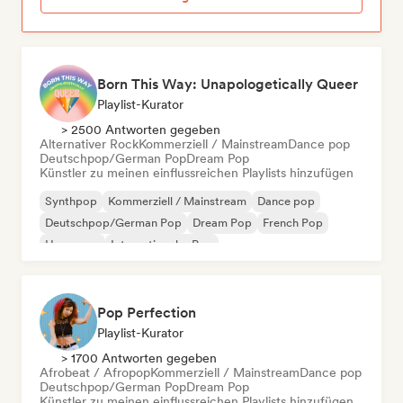
Born This Way: Unapologetically Queer
Playlist-Kurator
> 2500 Antworten gegeben
Alternativer Rock
Kommerziell / Mainstream
Dance pop
Deutschpop/German Pop
Dream Pop
Künstler zu meinen einflussreichen Playlists hinzufügen
Synthpop
Kommerziell / Mainstream
Dance pop
Deutschpop/German Pop
Dream Pop
French Pop
Hyperpop
Internationaler Pop
Pop Perfection
Playlist-Kurator
> 1700 Antworten gegeben
Afrobeat / Afropop
Kommerziell / Mainstream
Dance pop
Deutschpop/German Pop
Dream Pop
Künstler zu meinen einflussreichen Playlists hinzufügen