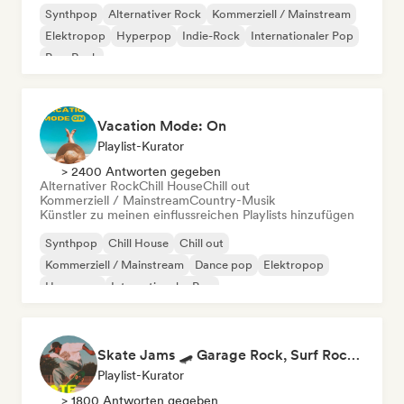
Synthpop
Alternativer Rock
Kommerziell / Mainstream
Elektropop
Hyperpop
Indie-Rock
Internationaler Pop
Pop-Rock
Vacation Mode: On
Playlist-Kurator
> 2400 Antworten gegeben
Alternativer Rock
Chill House
Chill out
Kommerziell / Mainstream
Country-Musik
Künstler zu meinen einflussreichen Playlists hinzufügen
Synthpop
Chill House
Chill out
Kommerziell / Mainstream
Dance pop
Elektropop
Hyperpop
Internationaler Pop
Skate Jams 🛹 Garage Rock, Surf Rock & Neo-Psych
Playlist-Kurator
> 1800 Antworten gegeben