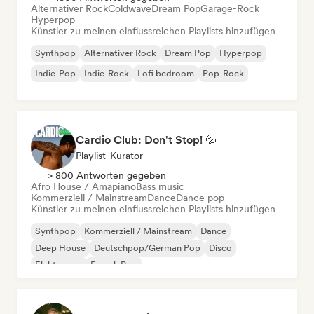
Alternativer Rock
Coldwave
Dream Pop
Garage-Rock
Hyperpop
Künstler zu meinen einflussreichen Playlists hinzufügen
Synthpop
Alternativer Rock
Dream Pop
Hyperpop
Indie-Pop
Indie-Rock
Lofi bedroom
Pop-Rock
Cardio Club: Don't Stop! 💦
Playlist-Kurator
> 800 Antworten gegeben
Afro House / Amapiano
Bass music
Kommerziell / Mainstream
Dance
Dance pop
Künstler zu meinen einflussreichen Playlists hinzufügen
Synthpop
Kommerziell / Mainstream
Dance
Deep House
Deutschpop/German Pop
Disco
Elektropop
French Pop