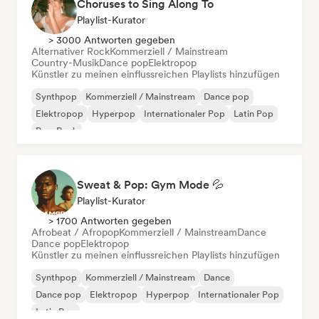
Choruses to Sing Along To
Playlist-Kurator
> 3000 Antworten gegeben
Alternativer Rock
Kommerziell / Mainstream
Country-Musik
Dance pop
Elektropop
Künstler zu meinen einflussreichen Playlists hinzufügen
Synthpop
Kommerziell / Mainstream
Dance pop
Elektropop
Hyperpop
Internationaler Pop
Latin Pop
Pop-Rock
Sweat & Pop: Gym Mode 💦
Playlist-Kurator
> 1700 Antworten gegeben
Afrobeat / Afropop
Kommerziell / Mainstream
Dance
Dance pop
Elektropop
Künstler zu meinen einflussreichen Playlists hinzufügen
Synthpop
Kommerziell / Mainstream
Dance
Dance pop
Elektropop
Hyperpop
Internationaler Pop
Latin Pop