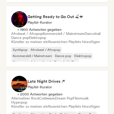
Getting Ready to Go Out 🍒💋
Playlist-Kurator
> 1900 Antworten gegeben
Afrobeat / Afropop
Kommerziell / Mainstream
Dancehall
Dance pop
Elektropop
Künstler zu meinen einflussreichen Playlists hinzufügen
Synthpop
Afrobeat / Afropop
Kommerziell / Mainstream
Dance pop
Elektropop
Hyperpop
Internationaler Pop
Latin Pop
Late Night Drives 🎆
Playlist-Kurator
> 2000 Antworten gegeben
Alternativer Rock
Coldwave
Dream Pop
Filmmusik
Hyperpop
Künstler zu meinen einflussreichen Playlists hinzufügen