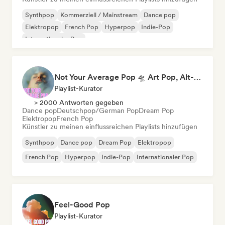
Synthpop
Kommerziell / Mainstream
Dance pop
Elektropop
French Pop
Hyperpop
Indie-Pop
Internationaler Pop
Not Your Average Pop 🛸 Art Pop, Alt-Pop & Indie Pop
Playlist-Kurator
> 2000 Antworten gegeben
Dance pop
Deutschpop/German Pop
Dream Pop
Elektropop
French Pop
Künstler zu meinen einflussreichen Playlists hinzufügen
Synthpop
Dance pop
Dream Pop
Elektropop
French Pop
Hyperpop
Indie-Pop
Internationaler Pop
Feel-Good Pop
Playlist-Kurator