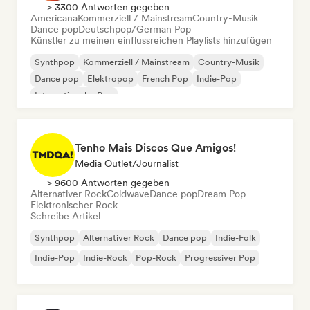
> 3300 Antworten gegeben
Americana
Kommerziell / Mainstream
Country-Musik
Dance pop
Deutschpop/German Pop
Künstler zu meinen einflussreichen Playlists hinzufügen
Synthpop
Kommerziell / Mainstream
Country-Musik
Dance pop
Elektropop
French Pop
Indie-Pop
Internationaler Pop
Tenho Mais Discos Que Amigos!
Media Outlet/Journalist
> 9600 Antworten gegeben
Alternativer Rock
Coldwave
Dance pop
Dream Pop
Elektronischer Rock
Schreibe Artikel
Synthpop
Alternativer Rock
Dance pop
Indie-Folk
Indie-Pop
Indie-Rock
Pop-Rock
Progressiver Pop