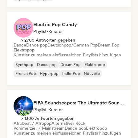
Internationaler Pop
Electric Pop Candy
Playlist-Kurator
> 2700 Antworten gegeben
Dance
Dance pop
Deutschpop/German Pop
Dream Pop
Elektropop
Künstler zu meinen einflussreichen Playlists hinzufügen
Synthpop
Dance pop
Dream Pop
Elektropop
French Pop
Hyperpop
Indie-Pop
Nouvelle
FIFA Soundscapes: The Ultimate Soundtrack ⚽️ Festival Indie, Electropop & Dance Anthems
Playlist-Kurator
> 1300 Antworten gegeben
Afrobeat / Afropop
Alternativer Rock
Kommerziell / Mainstream
Dance pop
Elektropop
Künstler zu meinen einflussreichen Playlists hinzufügen