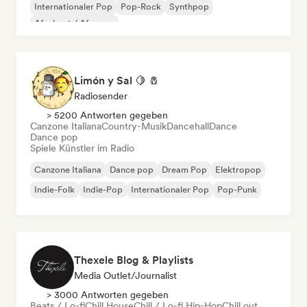
Internationaler Pop
Pop-Rock
Synthpop
Afrobeat / Afropop
Limón y Sal 🍋 🧂
Radiosender
> 5200 Antworten gegeben
Canzone Italiana
Country-Musik
Dancehall
Dance
Dance pop
Spiele Künstler im Radio
Canzone Italiana
Dance pop
Dream Pop
Elektropop
Indie-Folk
Indie-Pop
Internationaler Pop
Pop-Punk
Thexele Blog & Playlists
Media Outlet/Journalist
> 3000 Antworten gegeben
Beats / Lo-fi
Chill House
Chill / Lo-fi Hip-Hop
Chill out