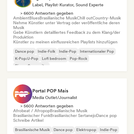
Label, Playlist-Kurator, Sound Experte
> 6600 Antworten gegeben
Ambient
Blues
Brasilianische Musik
Chill out
Country-Musik
Nehme Künstler unter Vertrag oder veröffentliche deren
Musik
Gebe Künstlern detailliertes Feedback zu dem Klang/der
Produktion
Künstler zu meinen einflussreichen Playlists hinzufügen
Dance pop
Indie-Folk
Indie-Pop
Internationaler Pop
K-Pop/J-Pop
Lofi bedroom
Pop-Rock
Singer-Songwriter
Portal POP Mais
Media Outlet/Journalist
> 5600 Antworten gegeben
Afrobeat / Afropop
Brasilianische Musik
Brasilianischer Funk
Brasilianischer Sertanejo
Dance pop
Schreibe Artikel
Brasilianische Musik
Dance pop
Elektropop
Indie-Pop