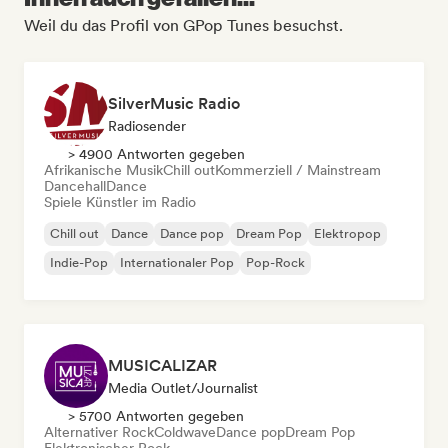
Weil du das Profil von GPop Tunes besuchst.
SilverMusic Radio
Radiosender
> 4900 Antworten gegeben
Afrikanische Musik
Chill out
Kommerziell / Mainstream
Dancehall
Dance
Spiele Künstler im Radio
Chill out
Dance
Dance pop
Dream Pop
Elektropop
Indie-Pop
Internationaler Pop
Pop-Rock
MUSICALIZAR
Media Outlet/Journalist
> 5700 Antworten gegeben
Alternativer Rock
Coldwave
Dance pop
Dream Pop