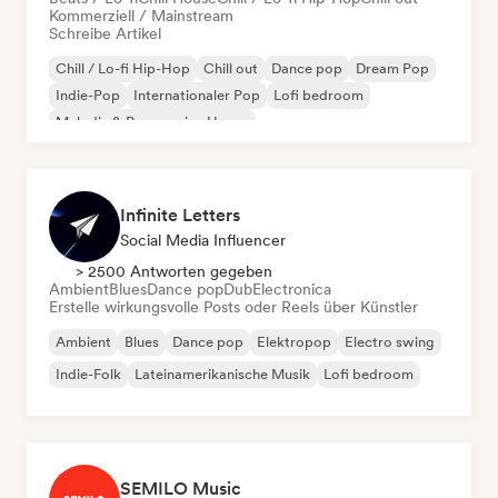
Kommerziell / Mainstream
Schreibe Artikel
Chill / Lo-fi Hip-Hop
Chill out
Dance pop
Dream Pop
Indie-Pop
Internationaler Pop
Lofi bedroom
Melodic & Progressive House
Infinite Letters
Social Media Influencer
> 2500 Antworten gegeben
Ambient
Blues
Dance pop
Dub
Electronica
Erstelle wirkungsvolle Posts oder Reels über Künstler
Ambient
Blues
Dance pop
Elektropop
Electro swing
Indie-Folk
Lateinamerikanische Musik
Lofi bedroom
SEMILO Music