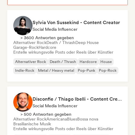
Sylvia Von Sussekind - Content Creator
Social Media Influencer
> 3600 Antworten gegeben
Alternativer Rock
Death / Thrash
Deep House
Garage-Rock
Hardcore
Erstelle wirkungsvolle Posts oder Reels über Künstler
Alternativer Rock
Death / Thrash
Hardcore
House
Indie-Rock
Metal / Heavy metal
Pop-Punk
Pop-Rock
Disconfie / Thiago Ibelli - Content Creator
Social Media Influencer
> 500 Antworten gegeben
Alternativer Rock
Americana
Blues
Bossa nova
Brasilianische Musik
Erstelle wirkungsvolle Posts oder Reels über Künstler