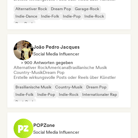
Alternativer Rock
Dream Pop
Garage-Rock
Indie-Dance
Indie-Folk
Indie-Pop
Indie-Rock
Pop-Rock
João Pedro Jacques
Social Media Influencer
> 900 Antworten gegeben
Alternativer Rock
Americana
Brasilianische Musik
Country-Musik
Dream Pop
Erstelle wirkungsvolle Posts oder Reels über Künstler
Brasilianische Musik
Country-Musik
Dream Pop
Indie-Folk
Indie-Pop
Indie-Rock
Internationaler Rap
Post-Punk
POPZone
Social Media Influencer