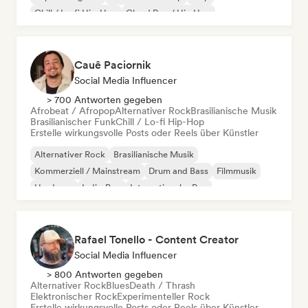
Chill / Lo-fi Hip-Hop
Cloud Rap / Hip Hop
Cauê Paciornik
Social Media Influencer
> 700 Antworten gegeben
Afrobeat / Afropop
Alternativer Rock
Brasilianische Musik
Brasilianischer Funk
Chill / Lo-fi Hip-Hop
Erstelle wirkungsvolle Posts oder Reels über Künstler
Alternativer Rock
Brasilianische Musik
Kommerziell / Mainstream
Drum and Bass
Filmmusik
Hardcore
Indie-Pop
Internationaler Rap
Rafael Tonello - Content Creator
Social Media Influencer
> 800 Antworten gegeben
Alternativer Rock
Blues
Death / Thrash
Elektronischer Rock
Experimenteller Rock
Erstelle wirkungsvolle Posts oder Reels über Künstler