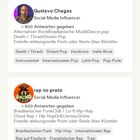
Gustavo Chagas
Social Media Influencer
> 800 Antworten gegeben
Alternativer Rock
Brasilianische Musik
Dance pop
Death / Thrash
Dream Pop
Erstelle wirkungsvolle Posts oder Reels über Künstler
Death / Thrash
Dream Pop
Hardcore
Indie-Rock
Instrumental
Internationaler Pop
Latin Pop
Pop-Punk
rap no prato
Social Media Influencer
> 500 Antworten gegeben
Brasilianischer Funk
Chill / Lo-fi Hip-Hop
Cloud Rap / Hip Hop
Drill/Jersey
Grime
Erstelle wirkungsvolle Posts oder Reels über Künstler
Brasilianischer Funk
Hip-Hop
Internationaler Rap
Rap auf Englisch
Französischer Rap
Trap