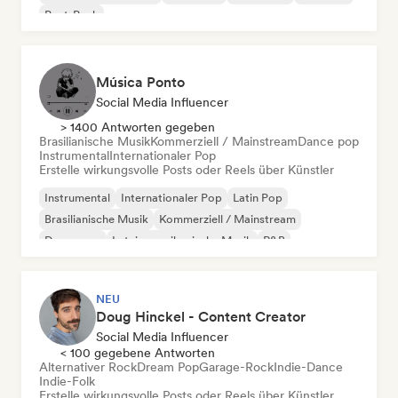
Post-Punk
Música Ponto
Social Media Influencer
> 1400 Antworten gegeben
Brasilianische Musik
Kommerziell / Mainstream
Dance pop
Instrumental
Internationaler Pop
Erstelle wirkungsvolle Posts oder Reels über Künstler
Instrumental
Internationaler Pop
Latin Pop
Brasilianische Musik
Kommerziell / Mainstream
Dance pop
Lateinamerikanische Musik
R&B
NEU
Doug Hinckel - Content Creator
Social Media Influencer
< 100 gegebene Antworten
Alternativer Rock
Dream Pop
Garage-Rock
Indie-Dance
Indie-Folk
Erstelle wirkungsvolle Posts oder Reels über Künstler