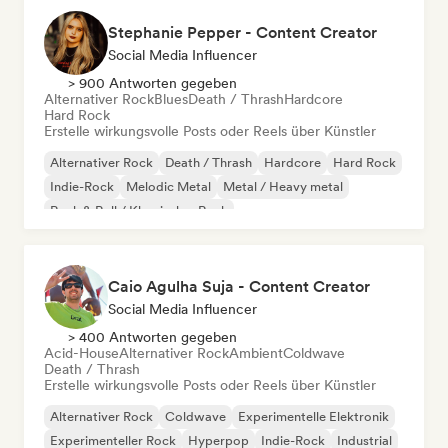
Stephanie Pepper - Content Creator
Social Media Influencer
> 900 Antworten gegeben
Alternativer Rock
Blues
Death / Thrash
Hardcore
Hard Rock
Erstelle wirkungsvolle Posts oder Reels über Künstler
Alternativer Rock
Death / Thrash
Hardcore
Hard Rock
Indie-Rock
Melodic Metal
Metal / Heavy metal
Rock & Roll / Klassischer Rock
Caio Agulha Suja - Content Creator
Social Media Influencer
> 400 Antworten gegeben
Acid-House
Alternativer Rock
Ambient
Coldwave
Death / Thrash
Erstelle wirkungsvolle Posts oder Reels über Künstler
Alternativer Rock
Coldwave
Experimentelle Elektronik
Experimenteller Rock
Hyperpop
Indie-Rock
Industrial